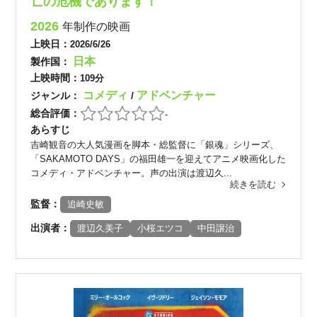
亡の危機であります！
2026
年制作の映画
上映日：
2026/6/26
日本
製作国：
上映時間：
109分
コメディ
アドベンチャー
ジャンル：
/
総合評価：
-
あらすじ
吉崎観音の大人気漫画を脚本・総監督に「銀魂」シリーズ、
「SAKAMOTO DAYS」の福田雄一を迎えてアニメ映画化した
コメディ・アドベンチャー。声の出演は渡辺久...
続きを読む
監督：
追崎史敏
出演者：
渡辺久美子
小桜エツコ
中田譲治