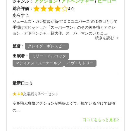
アクション
アドベンチャー
ヒーロー
ジャンル：
/
/
総合評価：
4.0
あらすじ
ジェームズ・ガン監督が新生“ＤＣユニバース”の１作目として
手掛け大ヒットした「スーパーマン」のその後を描くアクシ
ョン・アドベンチャー超大作。スーパーマンのいとこ...
続きを読む
監督：
クレイグ・ギレスピー
出演者：
ミリー・アルコック
マティアス・スーナールツ
イヴ・リドリー
最新口コミ
★ 4.0
充電残り3パーセント
空を飛ぶ爽快アクションが格好よくて、観ているだけで日頃
の...
口コミをもっと見る