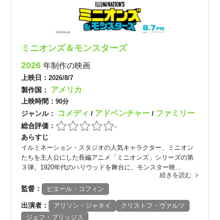
ミニオンズ＆モンスターズ
2026
年制作の映画
上映日：
2026/8/7
アメリカ
製作国：
上映時間：
90分
コメディ
アドベンチャー
ファミリー
ジャンル：
/
/
総合評価：
-
あらすじ
イルミネーション・スタジオの人気キャラクター、ミニオン
たちを主人公にした長編アニメ「ミニオンズ」シリーズの第
３弾。1920年代のハリウッドを舞台に、モンスター映...
続きを読む
監督：
ピエール・コフィン
出演者：
アリソン・ジャネイ
クリストフ・ヴァルツ
ジェフ・ブリッジス