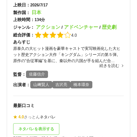
上映日：
2026/7/17
日本
製作国：
上映時間：
134分
アクション
アドベンチャー
歴史劇
ジャンル：
/
/
総合評価：
4.0
あらすじ
原泰久の大ヒット漫画を豪華キャストで実写映画化した大ヒ
ット歴史アクション大作「キングダム」シリーズの第５弾。
原作の“合従軍編”を基に、秦以外の六国が手を組んだ合...
続きを読む
監督：
佐藤信介
出演者：
山﨑賢人
吉沢亮
橋本環奈
最新口コミ
★ 4.0
さっとん
ネタバレ
ネタバレを表示する