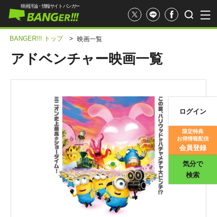
映画評論・情報サイト バンガー
BANGER!!! トップ
>
映画一覧
アドベンチャー映画一覧
ログイン
映画記事
限定特典
お得情報配信
映画評価
会員登録
気分で
検索