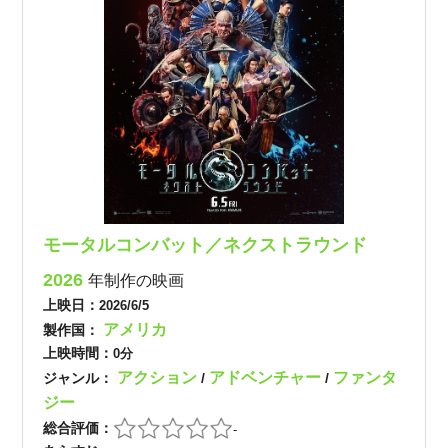
モータルコンバット／ネクストラウンド
2026
年制作の映画
上映日：
2026/6/5
アメリカ
製作国：
上映時間：
0分
アクション
アドベンチャー
ファンタ
ジャンル：
/
/
ジー
総合評価：
-