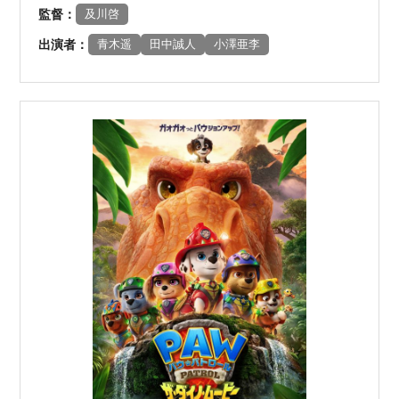
監督：
及川啓
出演者：
青木遥
田中誠人
小澤亜李