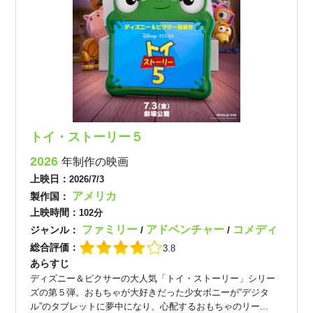
トイ・ストーリー５
2026
年制作の映画
上映日：
2026/7/3
アメリカ
製作国：
上映時間：
102分
ファミリー
アドベンチャー
コメディ
ジャンル：
/
/
総合評価：
3.8
あらすじ
ディズニー＆ピクサーの大人気「トイ・ストーリー」シリー
ズの第５弾。おもちゃが大好きだった少女ボニーが“デジタ
ル”のタブレットに夢中になり、心配するおもちゃのリー...