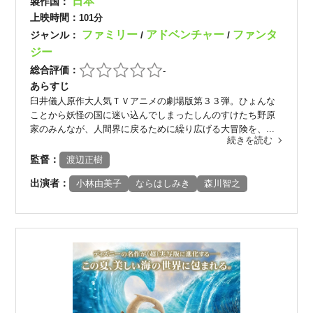
日本
製作国：
上映時間：
101分
ファミリー
アドベンチャー
ファンタ
ジャンル：
/
/
ジー
総合評価：
-
あらすじ
臼井儀人原作大人気ＴＶアニメの劇場版第３３弾。ひょんな
ことから妖怪の国に迷い込んでしまったしんのすけたち野原
家のみんなが、人間界に戻るために繰り広げる大冒険を、...
続きを読む
監督：
渡辺正樹
出演者：
小林由美子
ならはしみき
森川智之