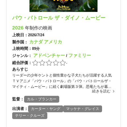
パウ・パトロール ザ・ダイノ・ムービー
2026
年制作の映画
上映日：
2026/7/24
カナダ
アメリカ
製作国：
上映時間：
89分
アドベンチャー
ファミリー
ジャンル：
/
総合評価：
-
あらすじ
リーダーの少年ケントと個性豊かな子犬たちが活躍する人気
ＴＶアニメ「パウ・パトロール」の「パウ・パトロールザ・
マイティ・ムービー」に続く劇場版第３弾。恐竜たちが暮...
続きを読む
監督：
カル・ブランカー
出演者：
カーター・ヤング
マッケナ・グレイス
テリー・クルーズ