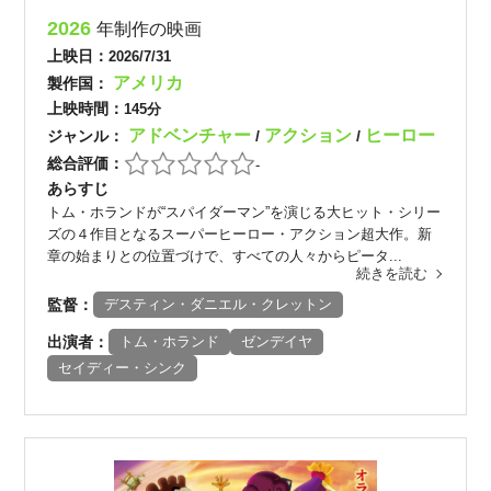
2026
年制作の映画
上映日：
2026/7/31
アメリカ
製作国：
上映時間：
145分
アドベンチャー
アクション
ヒーロー
ジャンル：
/
/
総合評価：
-
あらすじ
トム・ホランドが“スパイダーマン”を演じる大ヒット・シリー
ズの４作目となるスーパーヒーロー・アクション超大作。新
章の始まりとの位置づけで、すべての人々からピータ...
続きを読む
監督：
デスティン・ダニエル・クレットン
出演者：
トム・ホランド
ゼンデイヤ
セイディー・シンク