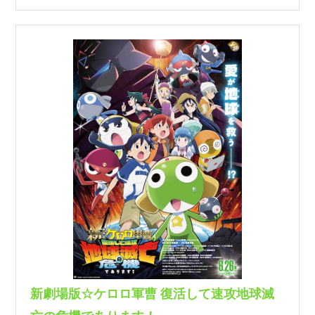
新劇場版☆ケロロ軍曹 復活して速攻地球滅