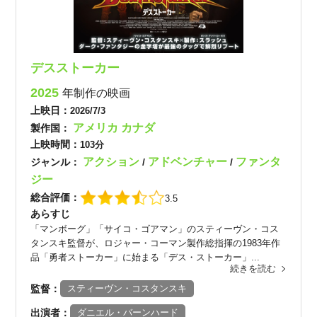
デスストーカー
2025
年制作の映画
上映日：
2026/7/3
アメリカ
カナダ
製作国：
上映時間：
103分
アクション
アドベンチャー
ファンタ
ジャンル：
/
/
ジー
総合評価：
3.5
あらすじ
「マンボーグ」「サイコ・ゴアマン」のスティーヴン・コス
タンスキ監督が、ロジャー・コーマン製作総指揮の1983年作
品「勇者ストーカー」に始まる「デス・ストーカー」...
続きを読む
監督：
スティーヴン・コスタンスキ
出演者：
ダニエル・バーンハード