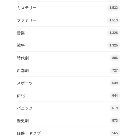
ミステリー
1,532
ファミリー
1,513
音楽
1,328
戦争
1,325
時代劇
886
西部劇
727
スポーツ
649
伝記
644
パニック
619
歴史劇
573
任侠・ヤクザ
565