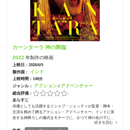
カーンターラ 神の降臨
2022
年制作の映画
上映日：
2026/6/5
インド
製作国：
上映時間：
148分
アクション
アドベンチャー
ジャンル：
/
総合評価：
-
あらすじ
俳優としても活躍するリシャブ・シェッティが監督・脚本・
主演を務めて贈るアクション・アドベンチャー。インドに実
在する神降ろしの儀式をモチーフに、かつて神の名の下に...
続きを読む