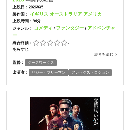
上映日：
2026/6/5
イギリス
オーストラリア
アメリカ
製作国：
上映時間：
94分
コメディ
ファンタジー
アドベンチャ
ジャンル：
/
/
ー
総合評価：
-
あらすじ
続きを読む
監督：
グースワークス
出演者：
リジー・フリーマン
アレックス・ロション