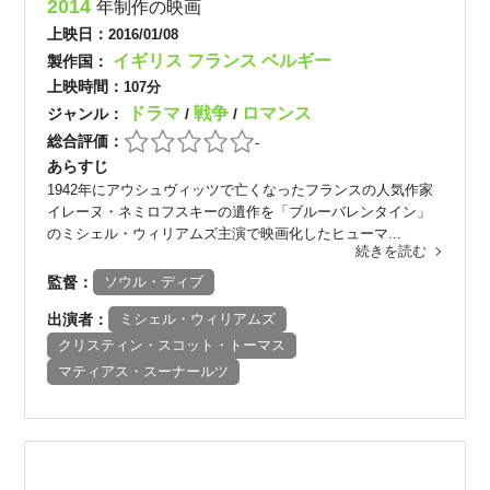
2014
年制作の映画
上映日：
2016/01/08
イギリス
フランス
ベルギー
製作国：
上映時間：
107分
ドラマ
戦争
ロマンス
ジャンル：
/
/
総合評価：
-
あらすじ
1942年にアウシュヴィッツで亡くなったフランスの人気作家
イレーヌ・ネミロフスキーの遺作を「ブルーバレンタイン」
のミシェル・ウィリアムズ主演で映画化したヒューマ...
続きを読む
監督：
ソウル・ディブ
出演者：
ミシェル・ウィリアムズ
クリスティン・スコット・トーマス
マティアス・スーナールツ