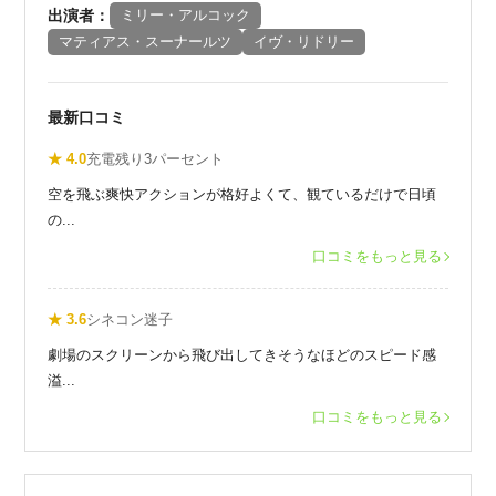
出演者：
ミリー・アルコック
マティアス・スーナールツ
イヴ・リドリー
最新口コミ
★ 4.0
充電残り3パーセント
空を飛ぶ爽快アクションが格好よくて、観ているだけで日頃
の...
口コミをもっと見る
★ 3.6
シネコン迷子
劇場のスクリーンから飛び出してきそうなほどのスピード感
溢...
口コミをもっと見る