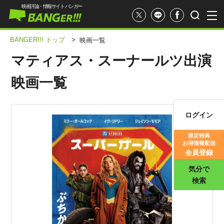
映画評論・情報サイト バンガー
BANGER!!! トップ
>
映画一覧
マティアス・スーナールツ出演
映画一覧
ログイン
映画記事
限定特典
お得情報配信
映画評価
会員登録
気分で
検索