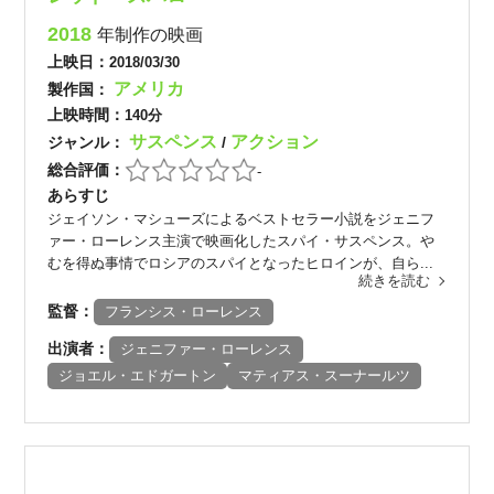
2018
年制作の映画
上映日：
2018/03/30
アメリカ
製作国：
上映時間：
140分
サスペンス
アクション
ジャンル：
/
総合評価：
-
あらすじ
ジェイソン・マシューズによるベストセラー小説をジェニフ
ァー・ローレンス主演で映画化したスパイ・サスペンス。や
むを得ぬ事情でロシアのスパイとなったヒロインが、自ら...
続きを読む
監督：
フランシス・ローレンス
出演者：
ジェニファー・ローレンス
ジョエル・エドガートン
マティアス・スーナールツ