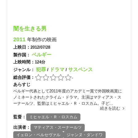
闇を生きる男
2011
年制作の映画
上映日：
2012/07/28
ベルギー
製作国：
上映時間：
124分
犯罪
ドラマ
サスペンス
ジャンル：
/
/
総合評価：
-
あらすじ
ベルギー代表として2011年度のアカデミー賞で外国映画賞に
ノミネートされたクライム・ドラマ。主演はマティアス・ス
ーナールツ、監督はミヒャエル・Ｒ・ロスカム。子ど...
続きを読む
監督：
ミヒャエル・Ｒ・ロスカム
出演者：
マティアス・スーナールツ
イェロン・ペルセヴァル
ジャンヌ・ダンドワ