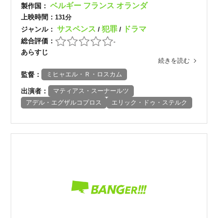
ベルギー
フランス
オランダ
製作国：
上映時間：
131分
サスペンス
犯罪
ドラマ
ジャンル：
/
/
総合評価：
-
あらすじ
続きを読む
監督：
ミヒャエル・Ｒ・ロスカム
出演者：
マティアス・スーナールツ
アデル・エグザルコプロス
エリック・ドゥ・ステルク