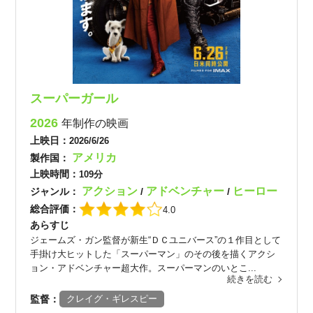
スーパーガール
2026
年制作の映画
上映日：
2026/6/26
アメリカ
製作国：
上映時間：
109分
アクション
アドベンチャー
ヒーロー
ジャンル：
/
/
総合評価：
4.0
あらすじ
ジェームズ・ガン監督が新生“ＤＣユニバース”の１作目として
手掛け大ヒットした「スーパーマン」のその後を描くアクシ
ョン・アドベンチャー超大作。スーパーマンのいとこ...
続きを読む
監督：
クレイグ・ギレスピー