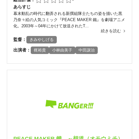
-
あらすじ
幕末動乱の時代に翻弄される新撰組隊士たちの姿を描いた黒
乃奈々絵の人気コミック『PEACE MAKER 鐵』を劇場アニメ
化。2003年～04年にかけて放送されたT...
続きを読む
監督：
きみやしげる
出演者：
梶裕貴
小林由美子
中田譲治
PEACE MAKER 鐵 ～想道（オモウミチ）