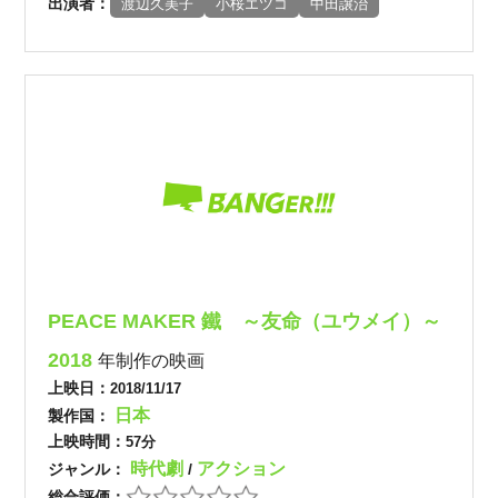
出演者：
渡辺久美子
小桜エツコ
中田譲治
PEACE MAKER 鐵 ～友命（ユウメイ）～
2018
年制作の映画
上映日：
2018/11/17
日本
製作国：
上映時間：
57分
時代劇
アクション
ジャンル：
/
総合評価：