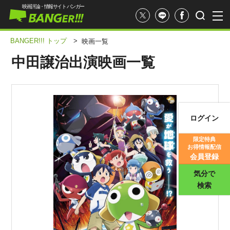
映画評論・情報サイト バンガー
BANGER!!! トップ
>
映画一覧
中田譲治出演映画一覧
ログイン
映画記事
限定特典
お得情報配信
映画評価
会員登録
気分で
検索