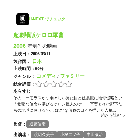
U-NEXT でチェック
超劇場版ケロロ軍曹
2006
年制作の映画
上映日：
2006/03/11
日本
製作国：
上映時間：
60分
コメディ
ファミリー
ジャンル：
/
総合評価：
-
あらすじ
そのユーモラスかつ弱々しい見た目とは裏腹に地球侵略とい
う物騒な使命を帯びるケロン星人のケロロ軍曹とその部下た
ちの地球における“へっぽこ”な偵察の日々を描いた人気...
続きを読む
監督：
近藤信宏
出演者：
渡辺久美子
小桜エツ子
中田譲治