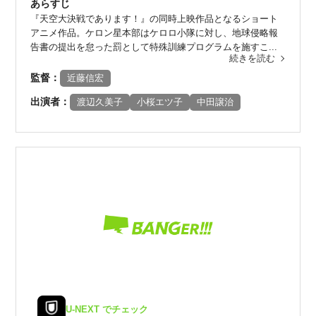
あらすじ
『天空大決戦であります！』の同時上映作品となるショート
アニメ作品。ケロン星本部はケロロ小隊に対し、地球侵略報
告書の提出を怠った罰として特殊訓練プログラムを施すこ...
続きを読む
監督：
近藤信宏
出演者：
渡辺久美子
小桜エツ子
中田譲治
U-NEXT でチェック