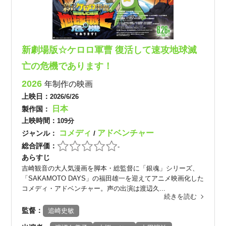
新劇場版☆ケロロ軍曹 復活して速攻地球滅
亡の危機であります！
2026
年制作の映画
上映日：
2026/6/26
日本
製作国：
上映時間：
109分
コメディ
アドベンチャー
ジャンル：
/
総合評価：
-
あらすじ
吉崎観音の大人気漫画を脚本・総監督に「銀魂」シリーズ、
「SAKAMOTO DAYS」の福田雄一を迎えてアニメ映画化した
コメディ・アドベンチャー。声の出演は渡辺久...
続きを読む
監督：
追崎史敏