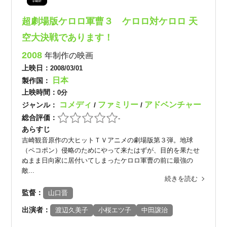
超劇場版ケロロ軍曹３ ケロロ対ケロロ 天
空大決戦であります！
2008
年制作の映画
上映日：
2008/03/01
日本
製作国：
上映時間：
0分
コメディ
ファミリー
アドベンチャー
ジャンル：
/
/
総合評価：
-
あらすじ
吉崎観音原作の大ヒットＴＶアニメの劇場版第３弾。地球
（ペコポン）侵略のためにやって来たはずが、目的を果たせ
ぬまま日向家に居付いてしまったケロロ軍曹の前に最強の
敵...
続きを読む
監督：
山口晋
出演者：
渡辺久美子
小桜エツ子
中田譲治