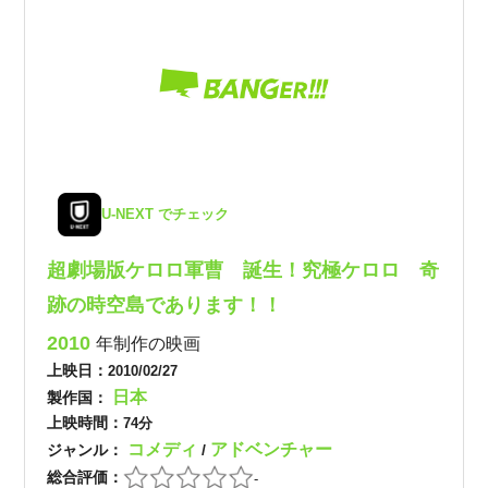
U-NEXT でチェック
超劇場版ケロロ軍曹 誕生！究極ケロロ 奇
跡の時空島であります！！
2010
年制作の映画
上映日：
2010/02/27
日本
製作国：
上映時間：
74分
コメディ
アドベンチャー
ジャンル：
/
総合評価：
-