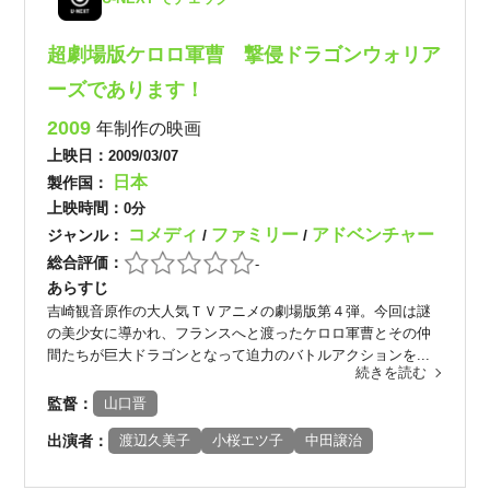
超劇場版ケロロ軍曹 撃侵ドラゴンウォリア
ーズであります！
2009
年制作の映画
上映日：
2009/03/07
日本
製作国：
上映時間：
0分
コメディ
ファミリー
アドベンチャー
ジャンル：
/
/
総合評価：
-
あらすじ
吉崎観音原作の大人気ＴＶアニメの劇場版第４弾。今回は謎
の美少女に導かれ、フランスへと渡ったケロロ軍曹とその仲
間たちが巨大ドラゴンとなって迫力のバトルアクションを...
続きを読む
監督：
山口晋
出演者：
渡辺久美子
小桜エツ子
中田譲治