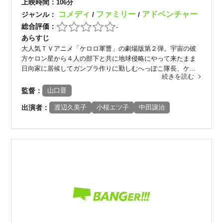
上映時間：
106分
コメディ
ファミリー
アドベンチャー
ジャンル：
/
/
総合評価：
-
あらすじ
大人気ＴＶアニメ「ケロロ軍曹」の劇場版第２弾。宇宙の彼
方ケロン星から４人の部下と共に地球侵略にやって来たまま
日向家に居候してガンプラ作りに勤しむへっぽこ隊長、ケ...
続きを読む
監督：
山口晋
出演者：
渡辺久美子
小桜エツ子
中田譲治