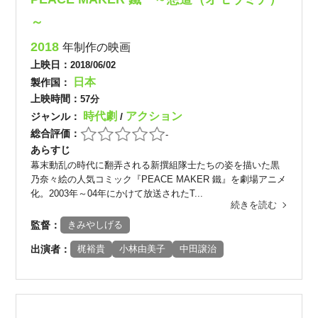
～
2018
年制作の映画
上映日：
2018/06/02
日本
製作国：
上映時間：
57分
時代劇
アクション
ジャンル：
/
総合評価：
-
あらすじ
幕末動乱の時代に翻弄される新撰組隊士たちの姿を描いた黒
乃奈々絵の人気コミック『PEACE MAKER 鐵』を劇場アニメ
化。2003年～04年にかけて放送されたT...
続きを読む
監督：
きみやしげる
出演者：
梶裕貴
小林由美子
中田譲治