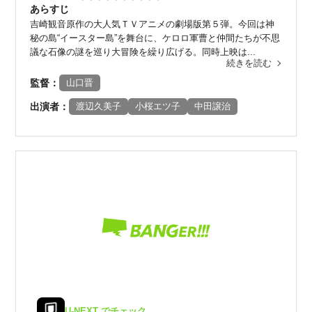
あらすじ
吉崎観音原作の大人気ＴＶアニメの劇場版第５弾。今回は神
秘の島“イースター島”を舞台に、ケロロ軍曹と仲間たちが不思
議な石像の謎を巡り大冒険を繰り広げる。同時上映は...
続きを読む
監督：
山口晋
出演者：
渡辺久美子
小桜エツ子
中田譲治
U-NEXT でチェック