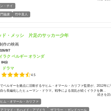
ン・チイ
門脇麦
竹中直人
ッド・メッシ 片足のサッカー少年
制作の映画
026/8/7
イラク
ベルギー
オランダ
：
84分
ドラマ
：
：
4.5
でベルギーを拠点に活動するサヒム・オマール・カリファ監督が、2012年に
自ら長編化したヒューマン・ドラマ。戦争による混乱が続くイラクを舞...
続きを読
ヒム・オマール・カリファ
アフマド・モハメド・アブドラ
ザフラー ・ガンドゥール