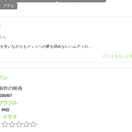
・アデル
ミ
とん
を失いながらもメッシへの夢を諦めないハムディの...
口コミをもっと
ジン
制作の映画
026/8/7
ブラジル
：
84分
ドラマ
：
：
-