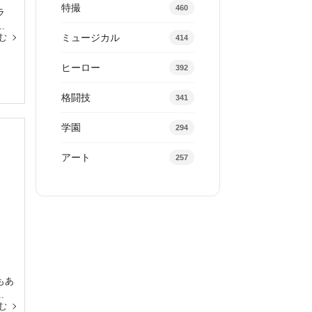
特撮
460
ラ
.
ミュージカル
む
414
ヒーロー
392
格闘技
341
学園
294
アート
257
もあ
.
む