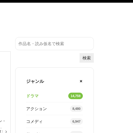
検索
ジャンル
ドラマ
14,759
アクション
8,480
ン・
コメディ
6,947
.
む