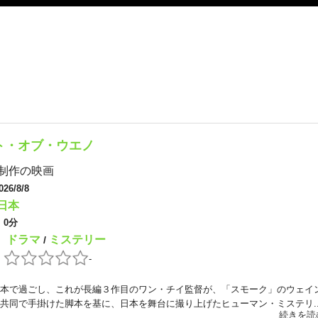
ト・オブ・ウエノ
制作の映画
026/8/8
日本
：
0分
ドラマ
ミステリー
：
/
：
-
本で過ごし、これが長編３作目のワン・チイ監督が、「スモーク」のウェイ
共同で手掛けた脚本を基に、日本を舞台に撮り上げたヒューマン・ミステリ..
続きを読