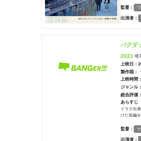
監督：
ワ
出演者：
バグダ
2023
年
上映日：
2
製作国：
上映時間
ジャンル
総合評価
あらすじ
イラク出身
けた短編を
監督：
サ
出演者：