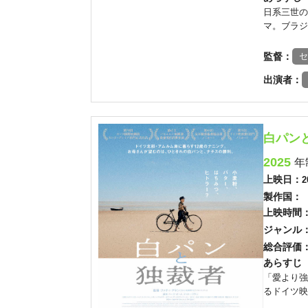
日系三世の
マ。ブラジ
監督：
セ
出演者：
白パン
2025
年
上映日：
2
製作国：
上映時間
ジャンル
総合評価
あらすじ
「愛より強
るドイツ映