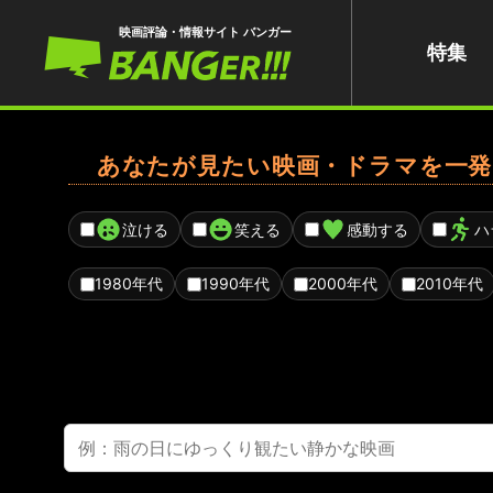
映画評論・情報サイト バンガー
特集
あなたが見たい映画・ドラマを一発
泣ける
笑える
感動する
ハ
1980年代
1990年代
2000年代
2010年代