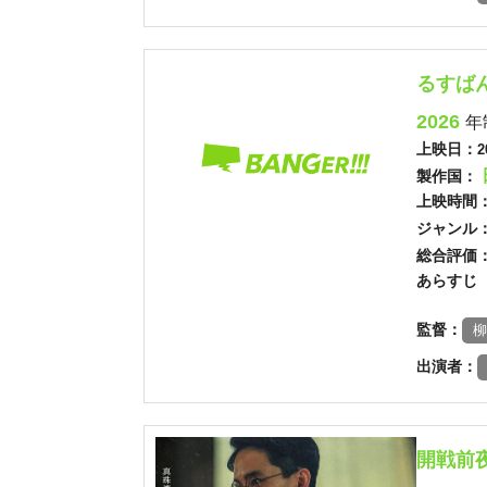
るすば
2026
年
上映日：
2
製作国：
上映時間
ジャンル
総合評価
あらすじ
監督：
柳
出演者：
開戦前