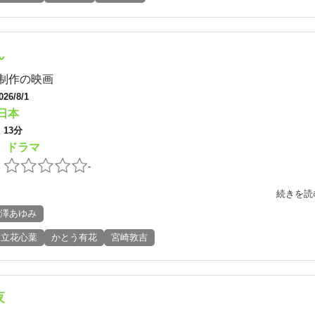
ん
制作の映画
026/8/1
日本
：
13分
ドラマ
：
：
-
続きを読
澤あゆみ
立花心葉
かとう有花
宮崎敦吉
夜