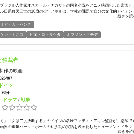
ブラジル人作家オスカール・ナカザトの同名小説をアニメ映画化した家族ド
ル日系移民三世の10歳の少年ノボルは、学校の課題で自分の文化的アイデン..
続きを読
リア・カトゥンダ
ケン・カネコ
ピエトロ・タケダ
ホブソン・クモデ
と独裁者
制作の映画
026/8/7
ドイツ
：
93分
ドラマ
戦争
：
/
：
-
く」「女は二度決断する」のドイツの名匠ファティ・アキン監督が、恩師で
画界の重鎮ハーク・ボームの幼少期の実話を映画化したヒューマン・ドラマ..
続きを読