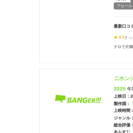
アセール
最新口コ
★ 4.5
さっ
テロで片脚
ニホン
2025
年
上映日：
2
製作国：
上映時間
ジャンル
総合評価
あらすじ