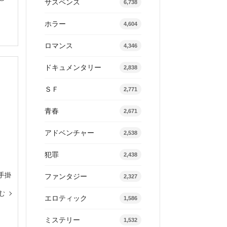
サスペンス
6,738
ホラー
4,604
ロマンス
4,346
ドキュメンタリー
2,838
ＳＦ
2,771
青春
2,671
アドベンチャー
2,538
犯罪
2,438
手掛
ファンタジー
2,327
む
エロティック
1,586
ミステリー
1,532