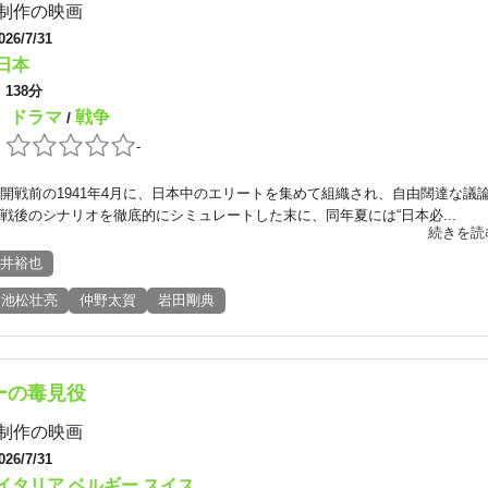
制作の映画
026/7/31
日本
：
138分
ドラマ
戦争
：
/
：
-
開戦前の1941年4月に、日本中のエリートを集めて組織され、自由闊達な議
戦後のシナリオを徹底的にシミュレートした末に、同年夏には“日本必...
続きを読
井裕也
池松壮亮
仲野太賀
岩田剛典
ーの毒見役
制作の映画
026/7/31
イタリア
ベルギー
スイス