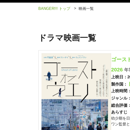
>
BANGER!!! トップ
映画一覧
ドラマ映画一覧
ゴース
2026
年
上映日：
2
製作国：
上映時間
ジャンル
総合評価
あらすじ
幼少期を日
ワン監督と