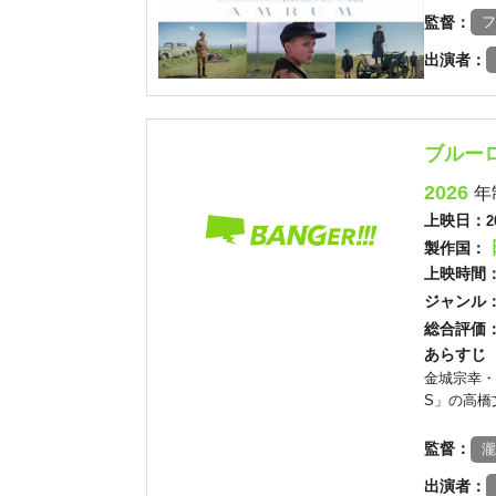
監督：
フ
出演者：
ブルー
2026
年
上映日：
2
製作国：
上映時間
ジャンル
総合評価
あらすじ
金城宗幸・
S」の高橋
監督：
瀧
出演者：