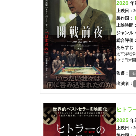
2026
年
上映日：
2
製作国：
上映時間
ジャンル
総合評価
あらすじ
太平洋戦争
中で日米開
監督：
石
出演者：
ヒトラ
2025
年
上映日：
2
製作国：