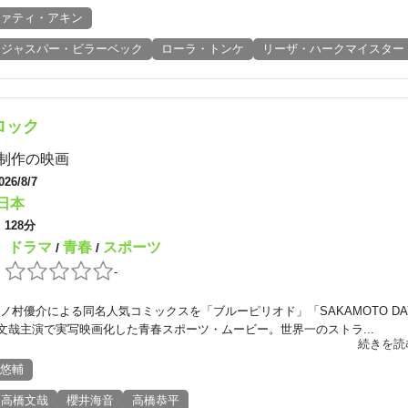
ァティ・アキン
ジャスパー・ビラーベック
ローラ・トンケ
リーザ・ハークマイスター
ロック
制作の映画
026/8/7
日本
：
128分
ドラマ
青春
スポーツ
：
/
/
：
-
ノ村優介による同名人気コミックスを「ブルーピリオド」「SAKAMOTO DA
文哉主演で実写映画化した青春スポーツ・ムービー。世界一のストラ...
続きを読
悠輔
高橋文哉
櫻井海音
高橋恭平