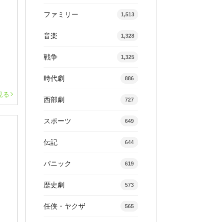
ファミリー
1,513
音楽
1,328
戦争
1,325
時代劇
886
見る
西部劇
727
スポーツ
649
伝記
644
パニック
619
歴史劇
573
任侠・ヤクザ
565