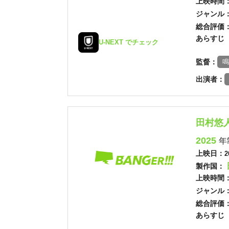
上映時間
ジャンル
総合評価
あらすじ
U-NEXT でチェック
監督：
鳴
出演者：
田村悠
2025
年
上映日：
2
製作国：
上映時間
ジャンル
総合評価
あらすじ