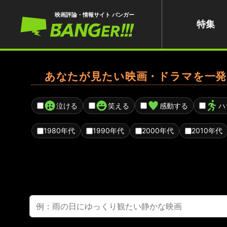
映画評論・情報サイト バンガー
特集
あなたが見たい映画・ドラマを一発
泣ける
笑える
感動する
ハ
1980年代
1990年代
2000年代
2010年代