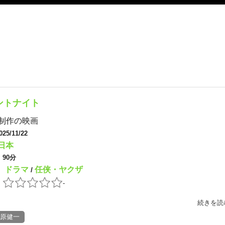
ントナイト
制作の映画
025/11/22
日本
：
90分
ドラマ
任侠・ヤクザ
：
/
：
-
続きを読
原健一