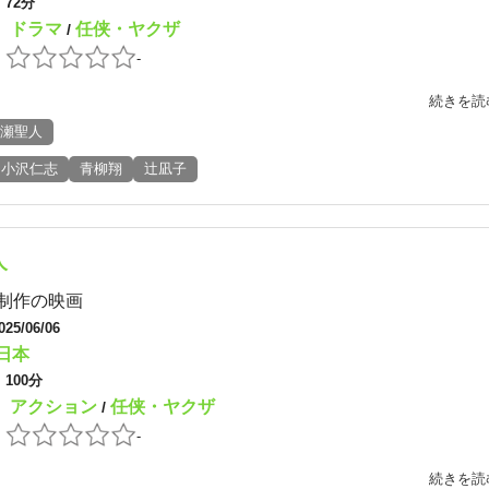
：
72分
ドラマ
任侠・ヤクザ
：
/
：
-
続きを読
瀬聖人
小沢仁志
青柳翔
辻凪子
人
制作の映画
025/06/06
日本
：
100分
アクション
任侠・ヤクザ
：
/
：
-
続きを読