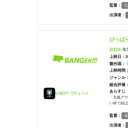
監督：
辻
出演者：
ぴっぱら
2024
年
上映日：
2
製作国：
上映時間
ジャンル
総合評価
あらすじ
U-NEXT でチェック
「北風アウ
い絆で結ば
監督：
崔
出演者：