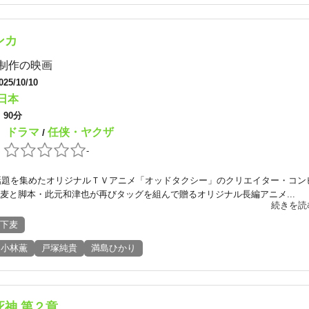
ンカ
制作の映画
025/10/10
日本
：
90分
ドラマ
任侠・ヤクザ
：
/
：
-
に話題を集めたオリジナルＴＶアニメ「オッドタクシー」のクリエイター・コン
麦と脚本・此元和津也が再びタッグを組んで贈るオリジナル長編アニメ...
続きを読
下麦
小林薫
戸塚純貴
満島ひかり
死神 第２章