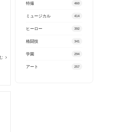
特撮
460
ミュージカル
414
ヒーロー
392
格闘技
341
学園
294
む
アート
257