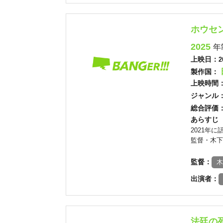
ホウセ
2025
年
上映日：
2
製作国：
上映時間
ジャンル
総合評価
あらすじ
2021年
監督・木下
監督：
木
出演者：
法廷の