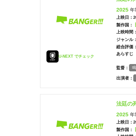
2025
年
上映日：
2
製作国：
上映時間
ジャンル
総合評価
あらすじ
U-NEXT でチェック
監督：
鳴
出演者：
法廷の
2025
年
上映日：
2
製作国：