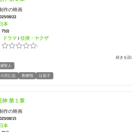
制作の映画
025/08/22
日本
：
75分
ドラマ
任侠・ヤクザ
：
/
：
-
続きを読
瀬聖人
小沢仁志
青柳翔
辻凪子
死神 第１章
制作の映画
025/08/15
日本