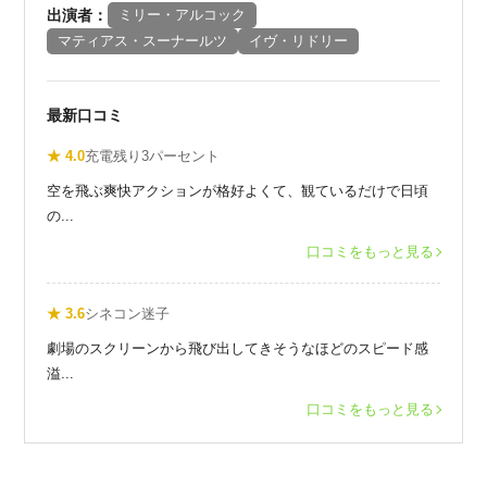
出演者：
ミリー・アルコック
マティアス・スーナールツ
イヴ・リドリー
最新口コミ
★ 4.0
充電残り3パーセント
空を飛ぶ爽快アクションが格好よくて、観ているだけで日頃
の...
口コミをもっと見る
★ 3.6
シネコン迷子
劇場のスクリーンから飛び出してきそうなほどのスピード感
溢...
口コミをもっと見る