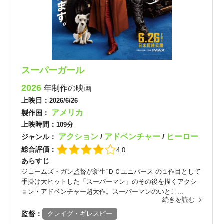
スーパーガール
2026
年制作の映画
上映日：
2026/6/26
アメリカ
製作国：
上映時間：
109分
アクション
アドベンチャー
ヒーロー
ジャンル：
/
/
総合評価：
4.0
あらすじ
ジェームズ・ガン監督が新生“ＤＣユニバース”の１作目として
手掛け大ヒットした「スーパーマン」のその後を描くアクシ
ョン・アドベンチャー超大作。スーパーマンのいとこ...
続きを読む
監督：
クレイグ・ギレスピー