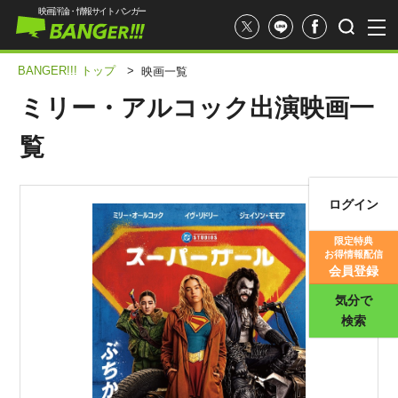
映画評論・情報サイト バンガー
BANGER!!! トップ
>
映画一覧
ミリー・アルコック出演映画一
覧
ログイン
映画記事
限定特典
お得情報配信
映画評価
会員登録
気分で
検索