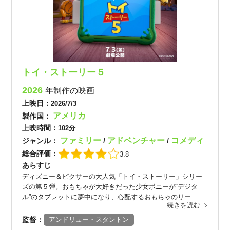
トイ・ストーリー５
2026
年制作の映画
上映日：
2026/7/3
アメリカ
製作国：
上映時間：
102分
ファミリー
アドベンチャー
コメディ
ジャンル：
/
/
総合評価：
3.8
あらすじ
ディズニー＆ピクサーの大人気「トイ・ストーリー」シリー
ズの第５弾。おもちゃが大好きだった少女ボニーが“デジタ
ル”のタブレットに夢中になり、心配するおもちゃのリー...
続きを読む
監督：
アンドリュー・スタントン