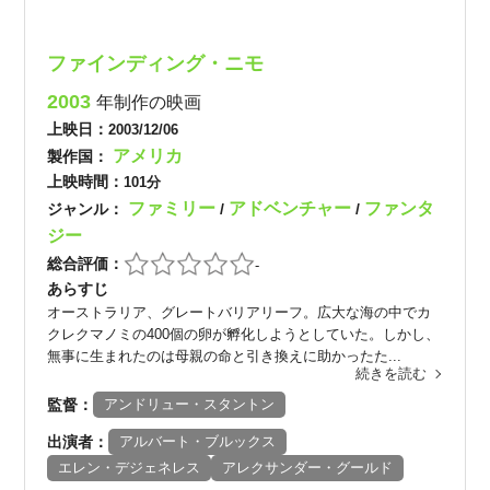
ファインディング・ニモ
2003
年制作の映画
上映日：
2003/12/06
アメリカ
製作国：
上映時間：
101分
ファミリー
アドベンチャー
ファンタ
ジャンル：
/
/
ジー
総合評価：
-
あらすじ
オーストラリア、グレートバリアリーフ。広大な海の中でカ
クレクマノミの400個の卵が孵化しようとしていた。しかし、
無事に生まれたのは母親の命と引き換えに助かったた...
続きを読む
監督：
アンドリュー・スタントン
出演者：
アルバート・ブルックス
エレン・デジェネレス
アレクサンダー・グールド