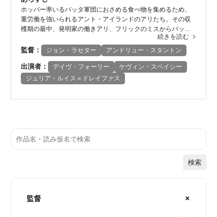
ホッパー率いるバッタ軍団におさめる食べ物を集めるため、
重労働を強いられるアント・アイランドのアリたち。その収
穫期の最中、発明家の働きアリ、フリックのミスからバッ...
続きを読む
監督：
ジョン・ラセター
アンドリュー・スタントン
出演者：
デイヴ・フォーリー
ケヴィン・スペイシー
ジュリア・ルイス＝ドレイファス
検索
監督