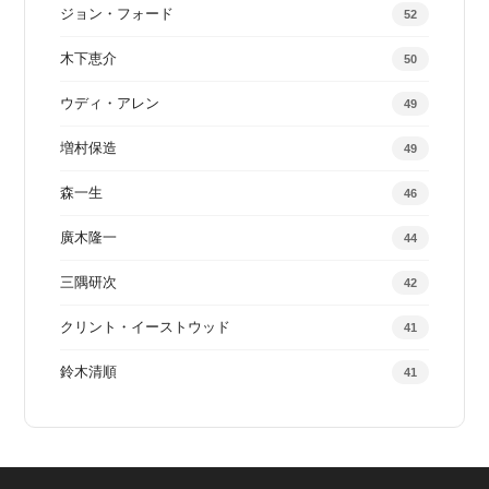
ジョン・フォード
52
木下恵介
50
ウディ・アレン
49
増村保造
49
森一生
46
廣木隆一
44
三隅研次
42
クリント・イーストウッド
41
鈴木清順
41