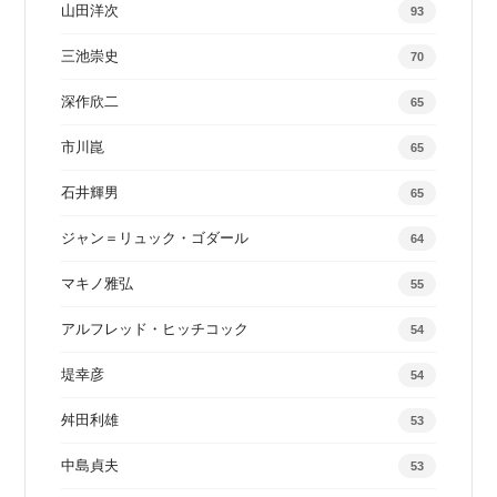
山田洋次
93
三池崇史
70
深作欣二
65
市川崑
65
石井輝男
65
ジャン＝リュック・ゴダール
64
マキノ雅弘
55
アルフレッド・ヒッチコック
54
堤幸彦
54
舛田利雄
53
中島貞夫
53