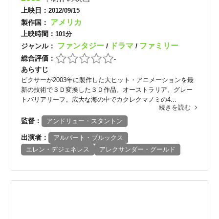
上映日：
2012/09/15
アメリカ
製作国：
上映時間：
101分
ファンタジー
ドラマ
ファミリー
ジャンル：
/
/
総合評価：
-
あらすじ
ピクサーが2003年に製作した大ヒット・アニメーションを最
新の技術で３Ｄ変換した３Ｄ作品。オーストラリア、グレー
トバリアリーフ。広大な海の中でカクレクマノミの4...
続きを読む
監督：
アンドリュー・スタントン
出演者：
アルバート・ブルックス
エレン・デジェネレス
アレクサンダー・グールド