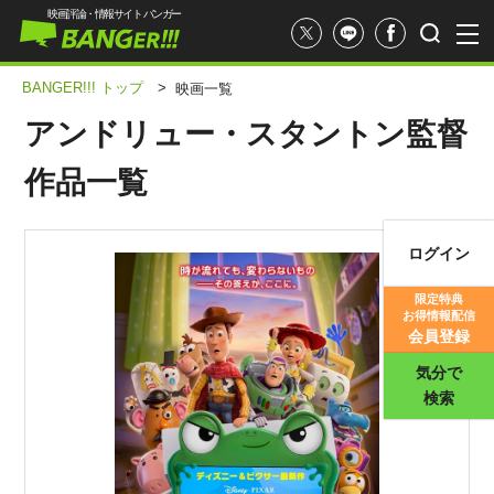
映画評論・情報サイト バンガー
BANGER!!! トップ
>
映画一覧
アンドリュー・スタントン監督
作品一覧
ログイン
映画記事
限定特典
お得情報配信
映画評価
会員登録
気分で
検索