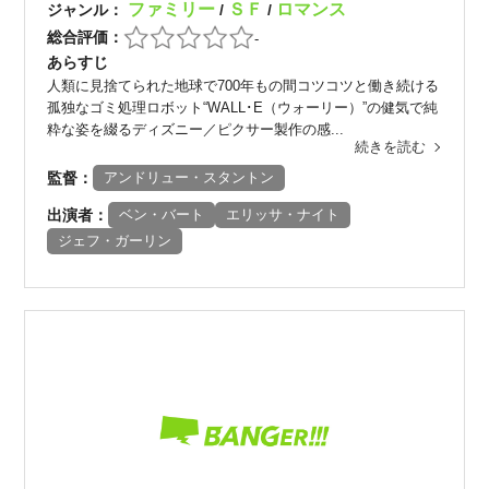
ファミリー
ＳＦ
ロマンス
ジャンル：
/
/
総合評価：
-
あらすじ
人類に見捨てられた地球で700年もの間コツコツと働き続ける
孤独なゴミ処理ロボット“WALL･E（ウォーリー）”の健気で純
粋な姿を綴るディズニー／ピクサー製作の感...
続きを読む
監督：
アンドリュー・スタントン
出演者：
ベン・バート
エリッサ・ナイト
ジェフ・ガーリン