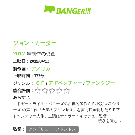
ジョン・カーター
2012
年制作の映画
上映日：
2012/04/13
アメリカ
製作国：
上映時間：
133分
ＳＦ
アドベンチャー
ファンタジー
ジャンル：
/
/
総合評価：
-
あらすじ
エドガー・ライス・バローズの古典的傑作ＳＦ小説“火星シリ
ーズ”の第１作『火星のプリンセス』を実写映画化したＳＦア
ドベンチャー大作。主演はテイラー・キッチュ。監督...
続きを読む
監督：
アンドリュー・スタントン