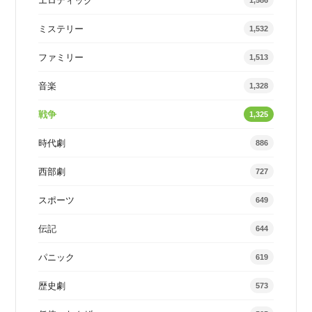
エロティック
1,586
ミステリー
1,532
ファミリー
1,513
音楽
1,328
戦争
1,325
時代劇
886
西部劇
727
スポーツ
649
伝記
644
パニック
619
歴史劇
573