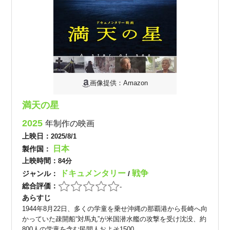
画像提供：Amazon
満天の星
2025
年制作の映画
上映日：
2025/8/1
日本
製作国：
上映時間：
84分
ドキュメンタリー
戦争
ジャンル：
/
総合評価：
-
あらすじ
1944年8月22日、多くの学童を乗せ沖縄の那覇港から長崎へ向
かっていた疎開船“対馬丸”が米国潜水艦の攻撃を受け沈没、約
800人の学童を含む民間人およそ1500...