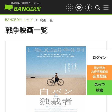
映画評論・情報サイト バンガー
BANGER!!! トップ
>
映画一覧
戦争映画一覧
ログイン
映画記事
限定特典
お得情報配信
映画評価
会員登録
気分で
検索