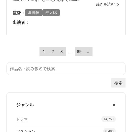
続きを読む
監督：
葦澤恒
寿大聡
出演者：
1
2
3
…
89
→
検索
ジャンル
ドラマ
14,759
アクション
8,480