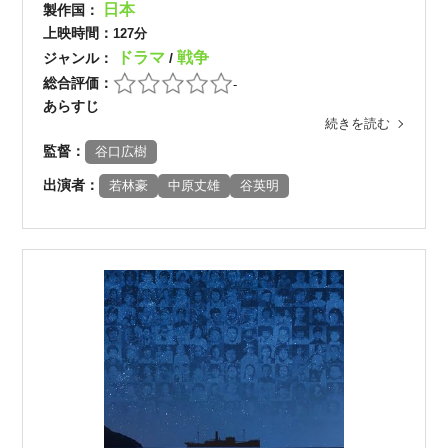
日本
製作国：
上映時間：
127分
ドラマ
戦争
ジャンル：
/
総合評価：
-
あらすじ
続きを読む
監督：
谷口広樹
出演者：
若林豪
中原丈雄
谷英明