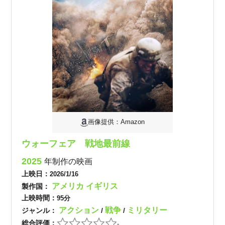
画像提供：Amazon
ウォーフェア 戦地最前線
2025
年制作の映画
上映日：
2026/1/16
アメリカ
イギリス
製作国：
上映時間：
95分
アクション
戦争
ミリタリー
ジャンル：
/
/
総合評価：
-