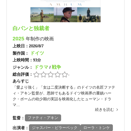
白パンと独裁者
2025
年制作の映画
上映日：
2026/8/7
ドイツ
製作国：
上映時間：
93分
ドラマ
戦争
ジャンル：
/
総合評価：
-
あらすじ
「愛より強く」「女は二度決断する」のドイツの名匠ファテ
ィ・アキン監督が、恩師でもあるドイツ映画界の重鎮ハー
ク・ボームの幼少期の実話を映画化したヒューマン・ドラ
マ...
続きを読む
監督：
ファティ・アキン
出演者：
ジャスパー・ビラーベック
ローラ・トンケ