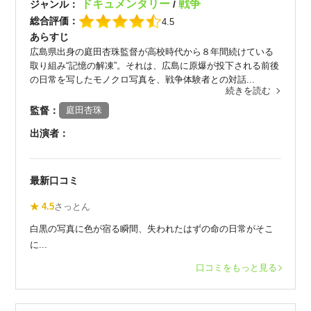
ドキュメンタリー
戦争
ジャンル：
/
総合評価：
4.5
あらすじ
広島県出身の庭田杏珠監督が高校時代から８年間続けている
取り組み“記憶の解凍”。それは、広島に原爆が投下される前後
の日常を写したモノクロ写真を、戦争体験者との対話...
続きを読む
監督：
庭田杏珠
出演者：
最新口コミ
★ 4.5
さっとん
白黒の写真に色が宿る瞬間、失われたはずの命の日常がそこ
に...
口コミをもっと見る