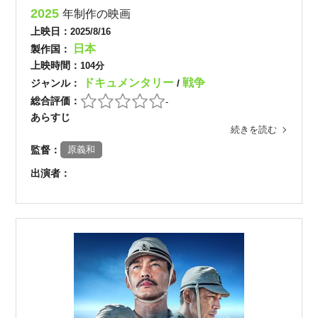
2025
年制作の映画
上映日：
2025/8/16
日本
製作国：
上映時間：
104分
ドキュメンタリー
戦争
ジャンル：
/
総合評価：
-
あらすじ
続きを読む
監督：
原義和
出演者：