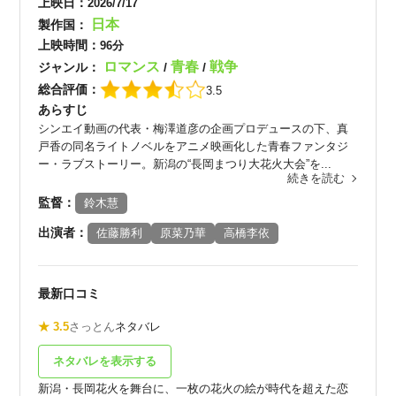
上映日：
2026/7/17
日本
製作国：
上映時間：
96分
ロマンス
青春
戦争
ジャンル：
/
/
総合評価：
3.5
あらすじ
シンエイ動画の代表・梅澤道彦の企画プロデュースの下、真
戸香の同名ライトノベルをアニメ映画化した青春ファンタジ
ー・ラブストーリー。新潟の“長岡まつり大花火大会”を...
続きを読む
監督：
鈴木慧
出演者：
佐藤勝利
原菜乃華
高橋李依
最新口コミ
★ 3.5
さっとん
ネタバレ
ネタバレを表示する
新潟・長岡花火を舞台に、一枚の花火の絵が時代を超えた恋