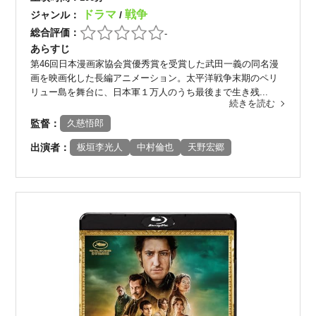
ドラマ
戦争
ジャンル：
/
総合評価：
-
あらすじ
第46回日本漫画家協会賞優秀賞を受賞した武田一義の同名漫
画を映画化した長編アニメーション。太平洋戦争末期のペリ
リュー島を舞台に、日本軍１万人のうち最後まで生き残...
続きを読む
監督：
久慈悟郎
出演者：
板垣李光人
中村倫也
天野宏郷