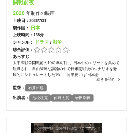
開戦前夜
2026
年制作の映画
上映日：
2026/7/31
日本
製作国：
上映時間：
138分
ドラマ
戦争
ジャンル：
/
総合評価：
-
あらすじ
太平洋戦争開戦前の1941年4月に、日本中のエリートを集めて
組織され、自由闊達な議論の中で日米開戦後のシナリオを徹
底的にシミュレートした末に、同年夏には“日本必...
続きを読む
監督：
石井裕也
出演者：
池松壮亮
仲野太賀
岩田剛典