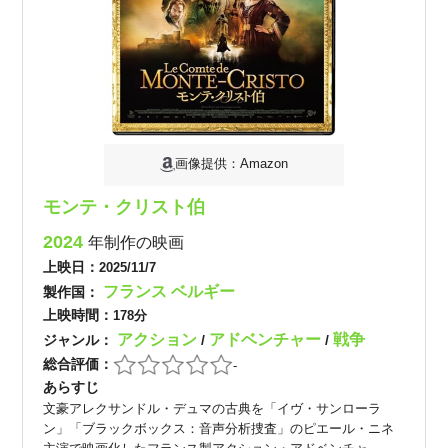
画像提供：Amazon
モンテ・クリスト伯
2024
年制作の映画
上映日：
2025/11/7
フランス
ベルギー
製作国：
上映時間：
178分
アクション
アドベンチャー
戦争
ジャンル：
/
/
総合評価：
-
あらすじ
文豪アレクサンドル・デュマの古典を「イヴ・サンローラ
ン」「ブラックボックス：音声分析捜査」のピエール・ニネ