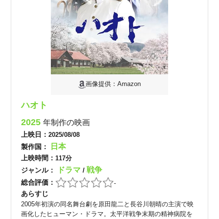
画像提供：Amazon
ハオト
2025
年制作の映画
上映日：
2025/08/08
日本
製作国：
上映時間：
117分
ドラマ
戦争
ジャンル：
/
総合評価：
-
あらすじ
2005年初演の同名舞台劇を原田龍二と長谷川朝晴の主演で映
画化したヒューマン・ドラマ。太平洋戦争末期の精神病院を