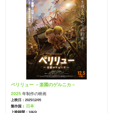
ペリリュー －楽園のゲルニカ－
2025
年制作の映画
上映日：
2025/12/05
日本
製作国：
上映時間：
106分