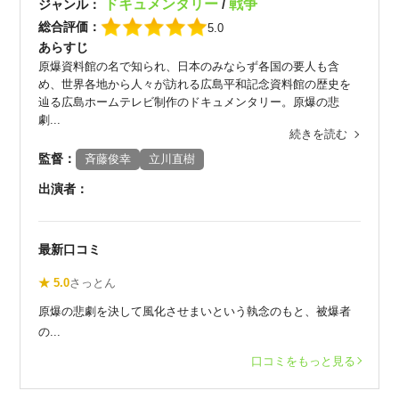
ドキュメンタリー
戦争
ジャンル：
/
総合評価：
5.0
あらすじ
原爆資料館の名で知られ、日本のみならず各国の要人も含
め、世界各地から人々が訪れる広島平和記念資料館の歴史を
辿る広島ホームテレビ制作のドキュメンタリー。原爆の悲
劇...
続きを読む
監督：
斉藤俊幸
立川直樹
出演者：
最新口コミ
★ 5.0
さっとん
原爆の悲劇を決して風化させまいという執念のもと、被爆者
の...
口コミをもっと見る