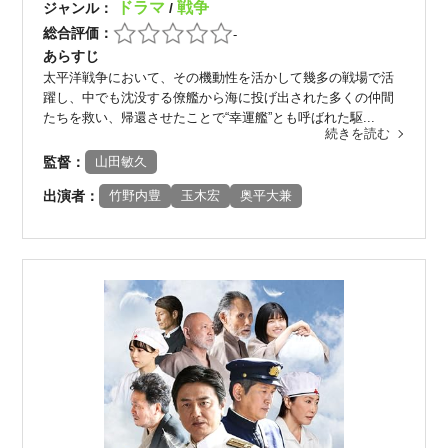
ドラマ
戦争
ジャンル：
/
総合評価：
-
あらすじ
太平洋戦争において、その機動性を活かして幾多の戦場で活
躍し、中でも沈没する僚艦から海に投げ出された多くの仲間
たちを救い、帰還させたことで“幸運艦”とも呼ばれた駆...
続きを読む
監督：
山田敏久
出演者：
竹野内豊
玉木宏
奥平大兼