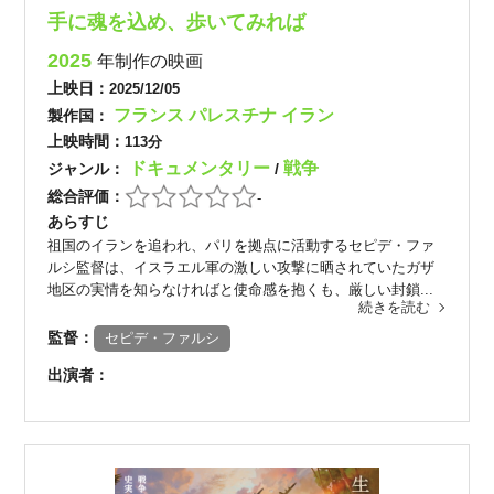
手に魂を込め、歩いてみれば
2025
年制作の映画
上映日：
2025/12/05
フランス
パレスチナ
イラン
製作国：
上映時間：
113分
ドキュメンタリー
戦争
ジャンル：
/
総合評価：
-
あらすじ
祖国のイランを追われ、パリを拠点に活動するセピデ・ファ
ルシ監督は、イスラエル軍の激しい攻撃に晒されていたガザ
地区の実情を知らなければと使命感を抱くも、厳しい封鎖...
続きを読む
監督：
セピデ・ファルシ
出演者：