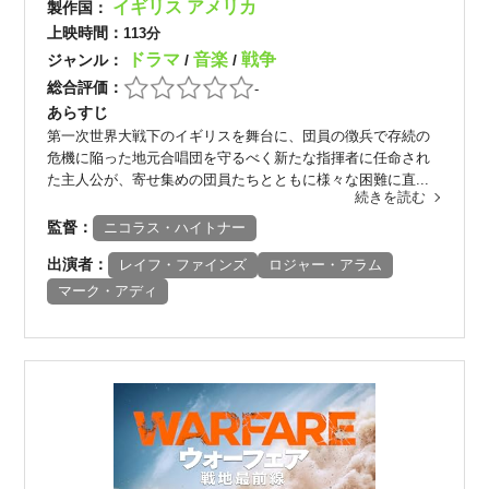
イギリス
アメリカ
製作国：
上映時間：
113分
ドラマ
音楽
戦争
ジャンル：
/
/
総合評価：
-
あらすじ
第一次世界大戦下のイギリスを舞台に、団員の徴兵で存続の
危機に陥った地元合唱団を守るべく新たな指揮者に任命され
た主人公が、寄せ集めの団員たちとともに様々な困難に直...
続きを読む
監督：
ニコラス・ハイトナー
出演者：
レイフ・ファインズ
ロジャー・アラム
マーク・アディ