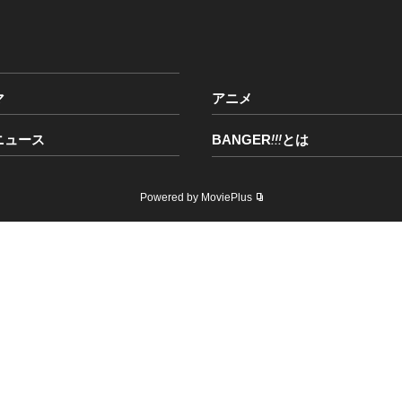
マ
アニメ
ニュース
BANGER
!!!
とは
Powered by MoviePlus
のホームページに掲載されているデータを権利者の許諾なく使用することを禁じま
Copyright © BANGER!!! All Rights Reserved.