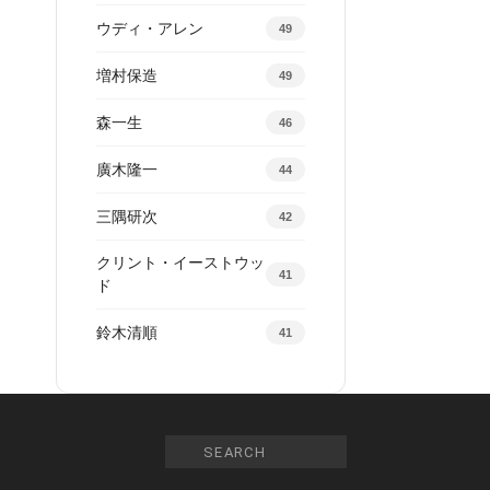
ウディ・アレン
49
増村保造
49
森一生
46
廣木隆一
44
三隅研次
42
クリント・イーストウッ
41
ド
鈴木清順
41