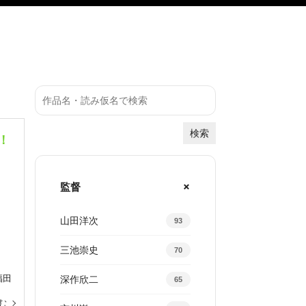
検索
！
監督
山田洋次
93
三池崇史
70
福田
深作欣二
65
む