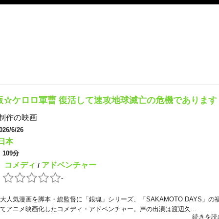
版☆ケロロ軍曹 復活して速攻地球滅亡の危機であります
制作の映画
026/6/26
日本
：
109分
コメディ
アドベンチャー
：
/
：
-
大人気漫画を脚本・総監督に「銀魂」シリーズ、「SAKAMOTO DAYS」の
てアニメ映画化したコメディ・アドベンチャー。声の出演は渡辺久...
続きを読