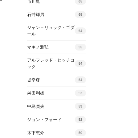
市川崑
65
石井輝男
65
ジャン＝リュック・ゴダ
64
ール
マキノ雅弘
55
アルフレッド・ヒッチコ
54
ック
堤幸彦
54
舛田利雄
53
中島貞夫
53
ジョン・フォード
52
木下恵介
50