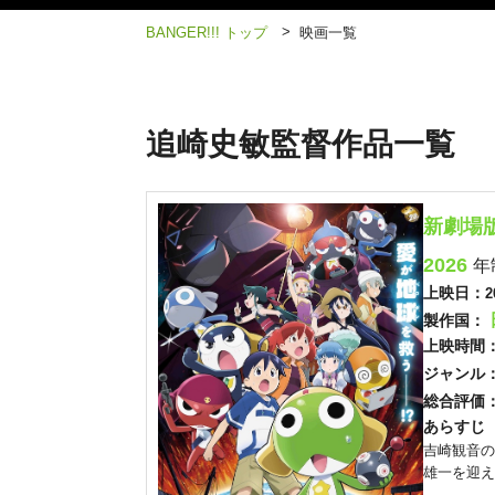
>
BANGER!!! トップ
映画一覧
追崎史敏監督作品一覧
新劇場
2026
年
上映日：
2
製作国：
上映時間
ジャンル
総合評価
あらすじ
吉崎観音の
雄一を迎え