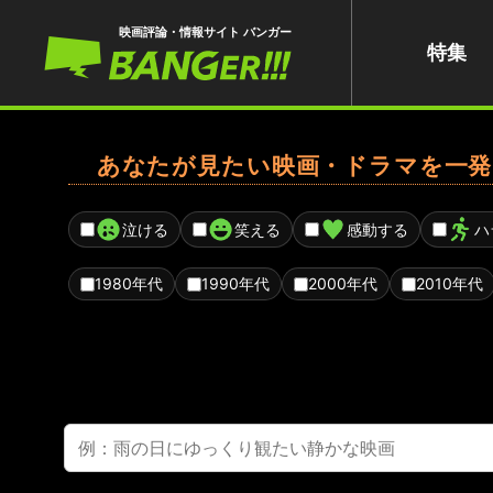
映画評論・情報サイト バンガー
特集
あなたが見たい映画・ドラマを一発
泣ける
笑える
感動する
ハ
1980年代
1990年代
2000年代
2010年代