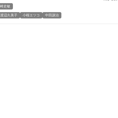
崎史敏
渡辺久美子
小桜エツコ
中田譲治