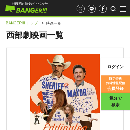
映画評論・情報サイト バンガー
BANGER!!! トップ
>
映画一覧
西部劇映画一覧
ログイン
映画記事
限定特典
お得情報配信
映画評価
会員登録
気分で
検索