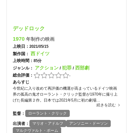
デッドロック
1970
年制作の映画
上映日：
2021/05/15
西ドイツ
製作国：
上映時間：
85分
アクション
犯罪
西部劇
ジャンル：
/
/
総合評価：
-
あらすじ
今世紀に入り改めて再評価の機運が高まっているドイツ映画
界の孤高の鬼才ローラント・クリック監督が1970年に撮り上
げた長編第２作。日本では2021年5月に初の劇場...
続きを読む
監督：
ローラント・クリック
出演者：
マリオ・アドルフ
アンソニー・ドーソン
マルクヴァルト・ボーム