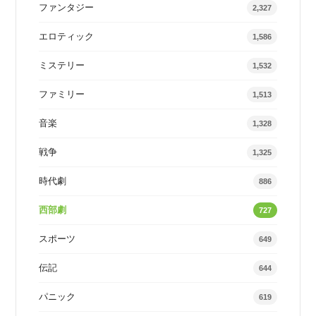
ファンタジー
2,327
エロティック
1,586
ミステリー
1,532
ファミリー
1,513
音楽
1,328
戦争
1,325
時代劇
886
西部劇
727
スポーツ
649
伝記
644
パニック
619