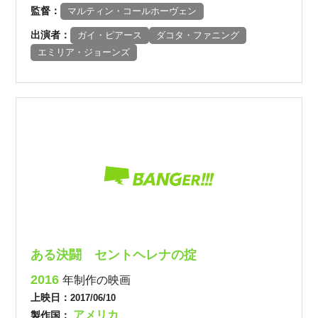
監督：
マルティン・コールホーヴェン
出演者：
ガイ・ピアース
ダコタ・ファニング
エミリア・ジョーンズ
ある決闘 セントヘレナの掟
2016
年制作の映画
上映日：
2017/06/10
アメリカ
製作国：