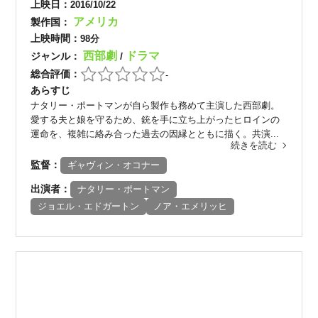
上映日：
2016/10/22
アメリカ
製作国：
上映時間：
98分
西部劇
ドラマ
ジャンル：
/
総合評価：
-
あらすじ
ナタリー・ポートマンが自ら製作も務めて主演した西部劇。
愛する夫と娘を守るため、銃を手に立ち上がったヒロインの
運命を、複雑に絡み合った過去の因縁とともに描く。共演...
続きを読む
監督：
ギャヴィン・オコナー
出演者：
ナタリー・ポートマン
ジョエル・エドガートン
ノア・エメリッヒ