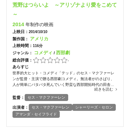
荒野はつらいよ ～アリゾナより愛をこめて
～
2014
年制作の映画
上映日：
2014/10/10
アメリカ
製作国：
上映時間：
116分
コメディ
西部劇
ジャンル：
/
総合評価：
-
あらすじ
世界的大ヒット・コメディ「テッド」のセス・マクファーレ
ンが監督・主演で贈る西部劇コメディ。無法者がのさばり、
人が簡単にバタバタ死んでいく野蛮な西部開拓時代の田舎...
続きを読む
監督：
セス・マクファーレン
出演者：
セス・マクファーレン
シャーリーズ・セロン
アマンダ・セイフライド