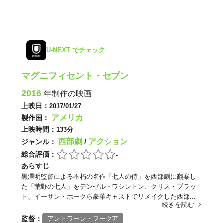
U-NEXT でチェック
マグニフィセント・セブン
2016
年制作の映画
上映日：
2017/01/27
アメリカ
製作国：
上映時間：
133分
西部劇
アクション
ジャンル：
/
総合評価：
-
あらすじ
黒澤明監督による不朽の名作「七人の侍」を西部劇に翻案し
た「荒野の七人」をデンゼル・ワシントン、クリス・プラッ
ト、イーサン・ホークら豪華キャストでリメイクした西部...
続きを読む
監督：
アントワーン・フークア