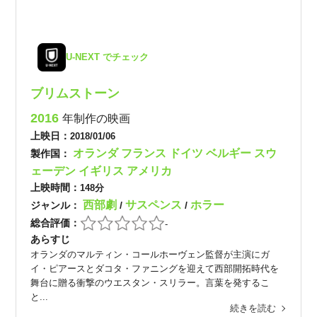
U-NEXT でチェック
ブリムストーン
2016
年制作の映画
上映日：
2018/01/06
オランダ
フランス
ドイツ
ベルギー
スウ
製作国：
ェーデン
イギリス
アメリカ
上映時間：
148分
西部劇
サスペンス
ホラー
ジャンル：
/
/
総合評価：
-
あらすじ
オランダのマルティン・コールホーヴェン監督が主演にガ
イ・ピアースとダコタ・ファニングを迎えて西部開拓時代を
舞台に贈る衝撃のウエスタン・スリラー。言葉を発するこ
と...
続きを読む