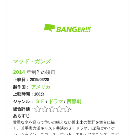
マッド・ガンズ
2014
年制作の映画
上映日：
2015/03/28
アメリカ
製作国：
上映時間：
100分
ＳＦ
ドラマ
西部劇
ジャンル：
/
/
総合評価：
-
あらすじ
貴重な水を巡って争いの絶えない近未来の荒野を舞台に描
く、若手実力派キャスト共演のＳＦドラマ。出演はマイケ
ル・シャノン、ニコラス・ホルト、エル・ファニング、コデ