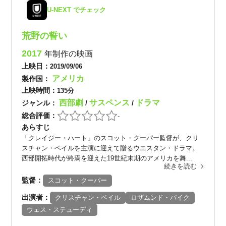
U-NEXT でチェック
荒野の誓い
2017
年制作の映画
上映日：
2019/09/06
アメリカ
製作国：
上映時間：
135分
西部劇
サスペンス
ドラマ
ジャンル：
/
/
総合評価：
-
あらすじ
「クレイジー・ハート」のスコット・クーパー監督が、クリ
スチャン・ベイルを主演に迎えて贈るウエスタン・ドラマ。
西部開拓時代が終焉を迎えた19世紀末期のアメリカを舞...
続きを読む
監督：
スコット・クーパー
出演者：
クリスチャン・ベイル
ロザムンド・パイク
ウェス・ステューディ