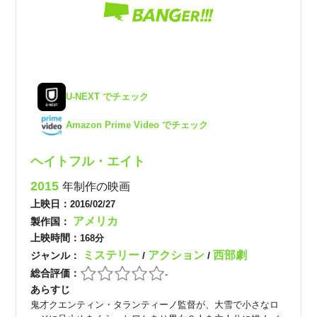
U-NEXT でチェック
Amazon Prime Video でチェック
ヘイトフル・エイト
2015
年制作の映画
上映日：
2016/02/27
アメリカ
製作国：
上映時間：
168分
ミステリー
アクション
西部劇
ジャンル：
/
/
総合評価：
-
あらすじ
鬼才クエンティン・タランティーノ監督が、大雪で小さなロ