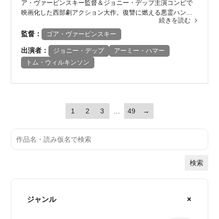
ア・ヴァービンスキー監督＆ジョニー・デップ主演コンビで
映画化した西部劇アクション大作。復讐に燃える悪霊ハン...
続きを読む
監督：
ゴア・ヴァービンスキー
出演者：
ジョニー・デップ
アーミー・ハマー
トム・ウィルキンソン
1
2
3
…
49
→
検索
ジャンル