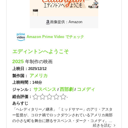
画像提供：Amazon
Amazon Prime Video でチェック
エディントンへようこそ
2025
年制作の映画
上映日：
2025/12/12
アメリカ
製作国：
上映時間：
148分
サスペンス
西部劇
コメディ
ジャンル：
/
/
総合評価：
-
あらすじ
「ヘレディタリー／継承」「ミッドサマー」のアリ・アスタ
ー監督が、コロナ禍でロックダウンされているアメリカ南部
の小さな町を舞台に贈るサスペンス・ダーク・コメディ。...
続きを読む