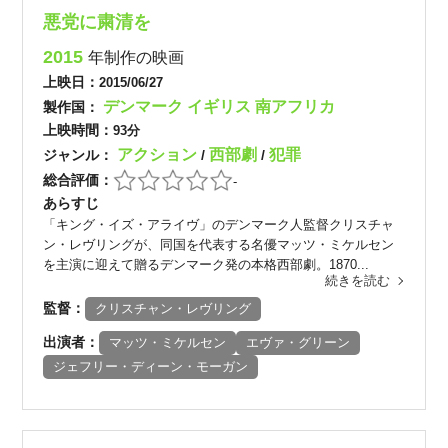
悪党に粛清を
2015
年制作の映画
上映日：
2015/06/27
デンマーク
イギリス
南アフリカ
製作国：
上映時間：
93分
アクション
西部劇
犯罪
ジャンル：
/
/
総合評価：
-
あらすじ
「キング・イズ・アライヴ」のデンマーク人監督クリスチャ
ン・レヴリングが、同国を代表する名優マッツ・ミケルセン
を主演に迎えて贈るデンマーク発の本格西部劇。1870...
続きを読む
監督：
クリスチャン・レヴリング
出演者：
マッツ・ミケルセン
エヴァ・グリーン
ジェフリー・ディーン・モーガン