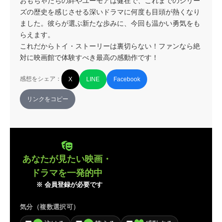
おもちゃたちの絆やユーモアは健在で、これまでのシリー
ズの歴史を感じさせる深いドラマに何度も目頭が熱くなり
ました。彼らが選ぶ新たな歩みに、今回も温かい勇気をも
らえます。

これだからトイ・ストーリーは裏切らない！ファンなら絶
対に映画館で体験すべき最高の感動作です！
感想をシェア：
X
LINE
Facebook
リンクをコピー
あなたが見たい映画・
ドラマを一発的中
※ 会員登録が必要です
気分（複数選択可）