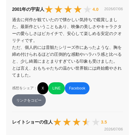
★★★★★
★★★★★
2001年の宇宙人
4.0
2026/07/06
過去に何作か観ていたので懐かしい気持ちで鑑賞しまし
た。最新作ということもあり、映像の美しさやキャラクタ
ーの愛らしさはピカイチで、安心して楽しめる安定のクオ
リティです。

ただ、個人的には昔観たシリーズ作にあったような、胸を
締め付けられるほどの圧倒的な感動やハラハラ感と比べる
と、少し綺麗にまとまりすぎている印象も受けました。

とは言え、おもちゃたちの温かい世界観には終始癒やされ
てました。
感想をシェア：
X
LINE
Facebook
リンクをコピー
★★★★★
★★★★★
レイトショーの住人
3.5
2026/07/06