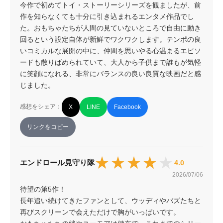
今作で初めてトイ・ストーリーシリーズを観ましたが、前
作を知らなくても十分に引き込まれるエンタメ作品でし
た。おもちゃたちが人間の見ていないところで自由に動き
回るという設定自体が新鮮でワクワクします。テンポの良
いコミカルな展開の中に、仲間を思いやる心温まるエピソ
ードも散りばめられていて、大人から子供まで誰もが気軽
に笑顔になれる、非常にバランスの良い良質な映画だと感
じました。
感想をシェア：
X
LINE
Facebook
リンクをコピー
★★★★★
★★★★★
エンドロール見守り隊
4.0
2026/07/06
待望の第5作！

長年追い続けてきたファンとして、ウッディやバズたちと
再びスクリーンで会えただけで胸がいっぱいです。
