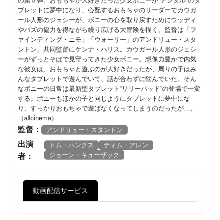
の第５弾。おもちゃが大好きだった少女ボニーが“デジタル”のタ
ブレットに夢中になり、心配するおもちゃのリーダーでカウガ
ール人形のジェシーが、ボニーの心を取り戻すためにウッディ
やバズの協力を得ながら繰り広げる大冒険を描く。監督は「フ
ァインディング・ニモ」「ウォーリー」のアンドリュー・スタ
ントン、共同監督にケンナ・ハリス。カウガール人形のジェシ
ーがずっとそばで見守ってきた少女ボニー。想像力豊かで内気
な彼女は、おもちゃと遊ぶのが大好きだったが、周りの子はみ
んなタブレットで遊んでいて、話が合わずに悩んでいた。そん
なボニーの日常は最新型タブレット“リリーパッド”の登場で一変
する。ボニーもほかの子と同じようにタブレットに夢中にな
り、すっかりおもちゃで遊ばなくなってしまうのだったが…。
（allcinema）
監督：
アンドリュー・スタントン
出演
トム・ハンクス
ティム・アレン
ジョーン・キューザック
者：
動画配信サービス