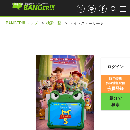
映画評論・情報サイト バンガー
BANGER!!! トップ
>
検索一覧
>
トイ・ストーリー５
ログイン
映画記事
限定特典
お得情報配信
映画評価
会員登録
気分で
検索