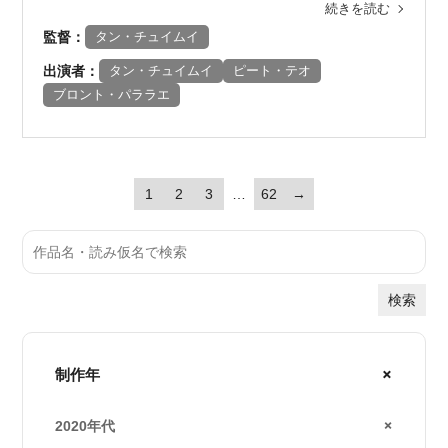
続きを読む
監督：
タン・チュイムイ
出演者：
タン・チュイムイ
ピート・テオ
ブロント・パララエ
1
2
3
…
62
→
検索
制作年
2020年代