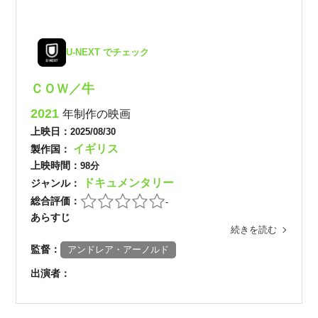
U-NEXT でチェック
ＣＯＷ／牛
2021
年制作の映画
上映日：
2025/08/30
イギリス
製作国：
上映時間：
98分
ドキュメンタリー
ジャンル：
総合評価：
-
あらすじ
続きを読む
監督：
アンドレア・アーノルド
出演者：