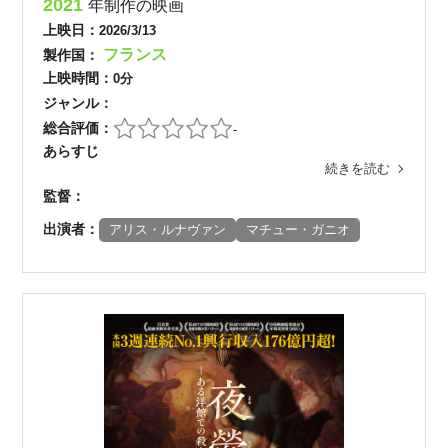
2021
年制作の映画
上映日：
2026/3/13
フランス
製作国：
上映時間：
0分
ジャンル：
総合評価：
-
あらすじ
続きを読む
監督：
出演者：
アリス・ルナヴァン
マチュー・ガニオ