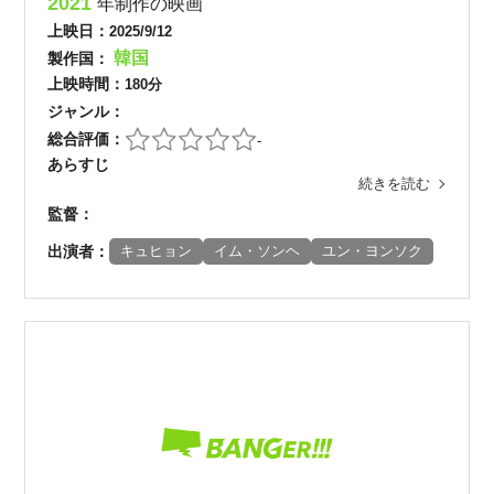
2021
年制作の映画
上映日：
2025/9/12
韓国
製作国：
上映時間：
180分
ジャンル：
総合評価：
-
あらすじ
続きを読む
監督：
出演者：
キュヒョン
イム・ソンヘ
ユン・ヨンソク