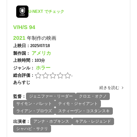
U-NEXT でチェック
V/H/S 94
2021
年制作の映画
上映日：
2025/07/18
アメリカ
製作国：
上映時間：
103分
ホラー
ジャンル：
総合評価：
-
あらすじ
続きを読む
監督：
ジェニファー・リーダー
クロエ・オクノ
サイモン・バレット
ティモ・ジャイアント
ライアン・プロウズ
スティーヴン・コスタンスキ
出演者：
アンナ・ホプキンス
キアル・レジェンド
シャハビ・サクリ