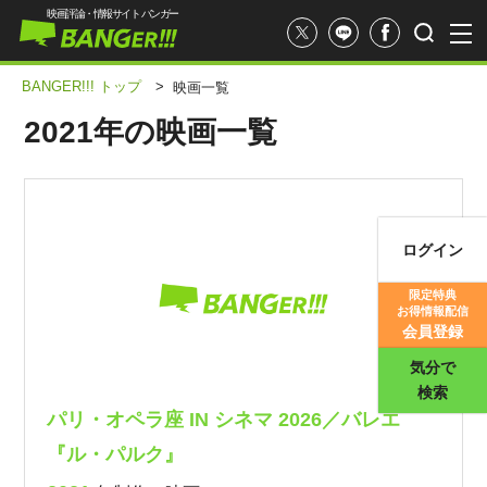
映画評論・情報サイト バンガー
BANGER!!! トップ
>
映画一覧
2021年の映画一覧
ログイン
映画記事
限定特典
お得情報配信
映画評価
会員登録
気分で
検索
パリ・オペラ座 IN シネマ 2026／バレエ
『ル・パルク』