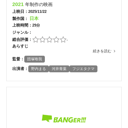
2021
年制作の映画
上映日：
2025/11/22
日本
製作国：
上映時間：
29分
ジャンル：
総合評価：
-
あらすじ
続きを読む
監督：
団塚唯我
出演者：
野内まる
河井青葉
フジエタクマ