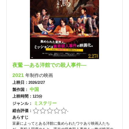
夜鶯 ―ある洋館での殺人事件―
2021
年制作の映画
上映日：
2026/2/27
中国
製作国：
上映時間：
123分
ミステリー
ジャンル：
総合評価：
-
あらすじ
富豪によってとある洋館に集められたワケあり映画人たち