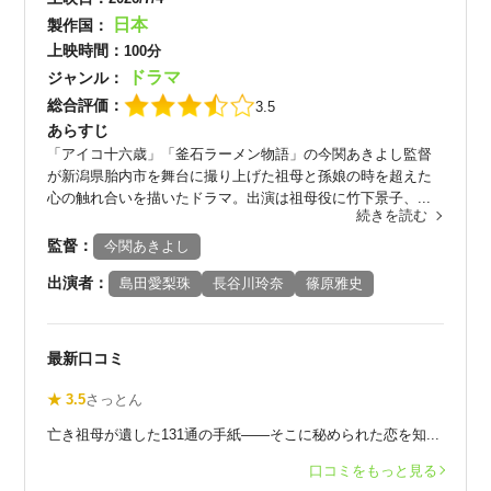
日本
製作国：
上映時間：
100分
ドラマ
ジャンル：
総合評価：
3.5
あらすじ
「アイコ十六歳」「釜石ラーメン物語」の今関あきよし監督
が新潟県胎内市を舞台に撮り上げた祖母と孫娘の時を超えた
心の触れ合いを描いたドラマ。出演は祖母役に竹下景子、...
続きを読む
監督：
今関あきよし
出演者：
島田愛梨珠
長谷川玲奈
篠原雅史
最新口コミ
★ 3.5
さっとん
亡き祖母が遺した131通の手紙——そこに秘められた恋を知...
口コミをもっと見る