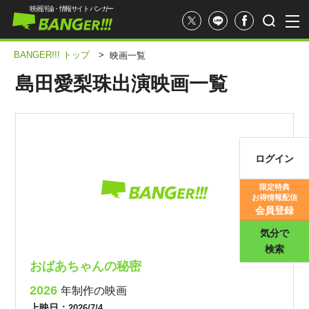
映画評論・情報サイト バンガー
BANGER!!! トップ
>
映画一覧
島田愛梨珠出演映画一覧
ログイン
映画記事
限定特典
お得情報配信
映画評価
会員登録
気分で
検索
おばあちゃんの秘密
2026
年制作の映画
上映日：
2026/7/4