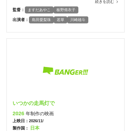
続きを読む
監督：
ますだあやこ
板野侑衣子
出演者：
島田愛梨珠
若草
川崎雄斗
いつかの走馬灯で
2026
年制作の映画
上映日：
2026/11/
日本
製作国：