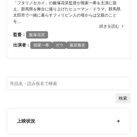
「フタリノセカイ」の飯塚花笑監督が堀家一希を主演に迎
え、群馬県を舞台に撮り上げたヒューマン・ドラマ。群馬県
太田市で一緒に暮らすフィリピン人の母からは父親のこと
を...
続きを読む
監督：
飯塚花笑
出演者：
堀家一希
ガウ
篠原雅史
検索
上映状況