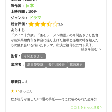
日本
製作国：
上映時間：
100分
ドラマ
ジャンル：
総合評価：
3.5
あらすじ
「アイコ十六歳」「釜石ラーメン物語」の今関あきよし監督
が新潟県胎内市を舞台に撮り上げた祖母と孫娘の時を超えた
心の触れ合いを描いたドラマ。出演は祖母役に竹下景子、...
続きを読む
監督：
今関あきよし
出演者：
島田愛梨珠
長谷川玲奈
篠原雅史
最新口コミ
★ 3.5
さっとん
亡き祖母が遺した131通の手紙——そこに秘められた恋を知...
口コミをもっと見る