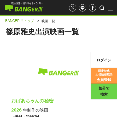
映画評論・情報サイト バンガー
BANGER!!! トップ
>
映画一覧
篠原雅史出演映画一覧
ログイン
映画記事
限定特典
お得情報配信
映画評価
会員登録
気分で
検索
おばあちゃんの秘密
2026
年制作の映画
上映日：
2026/7/4