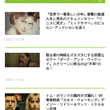
『世界で一番美しい少年』衝撃の被虐
人生と再生のドキュメンタリー 『ベ
ニスに死す』『ミッドサマー』のビョ
ルン･アンドレセンを追う
2021.12.16
観る者の神経をズタズタにする邪悪な
ホラー『ダーク・アンド・ウィケッ
ド』スクリーンに映るのは“不幸”の
み！
2021.11.23
トム・ホランドの脳内ダダ漏れ！ SF
青春映画『カオス・ウォーキング』デ
イジー・リドリー＆マッツ・ミケルセ
ン共演