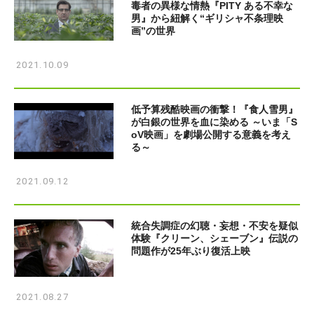
毒者の異様な情熱『PITY ある不幸な
男』から紐解く“ギリシャ不条理映
画”の世界
2021.10.09
低予算残酷映画の衝撃！『食人雪男』
が白銀の世界を血に染める ～いま「S
oV映画」を劇場公開する意義を考え
る～
2021.09.12
統合失調症の幻聴・妄想・不安を疑似
体験『クリーン、シェーブン』伝説の
問題作が25年ぶり復活上映
2021.08.27