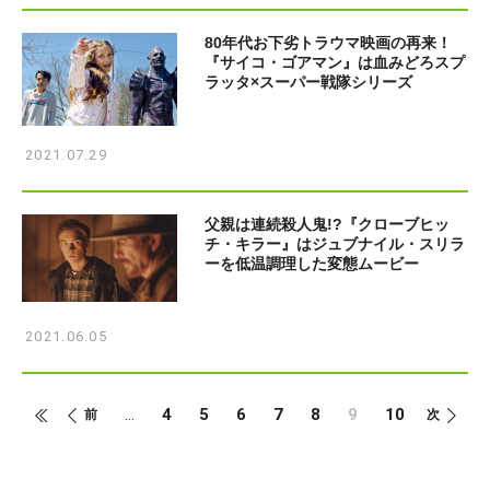
80年代お下劣トラウマ映画の再来！
『サイコ・ゴアマン』は血みどろスプ
ラッタ×スーパー戦隊シリーズ
2021.07.29
父親は連続殺人鬼!?『クローブヒッ
チ・キラー』はジュブナイル・スリラ
ーを低温調理した変態ムービー
2021.06.05
4
5
6
7
8
9
10
...
前
次