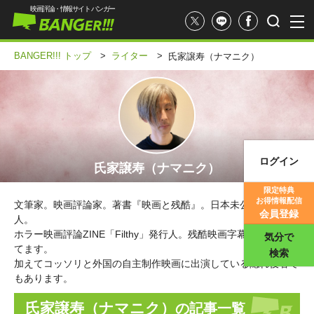
映画評論・情報サイト バンガー
BANGER!!! トップ
>
ライター
>
氏家譲寿（ナマニク）
ログイン
氏家譲寿（ナマニク）
映画記事
限定特典
お得情報配信
文筆家。映画評論家。著書『映画と残酷』。日本未公開映画墓掘
映画評価
会員登録
人。
ホラー映画評論ZINE「Filthy」発行人。残酷映画字幕監修もやっ
気分で
てます。
検索
加えてコッソリと外国の自主制作映画に出演している隠れ役者で
もあります。
氏家譲寿（ナマニク）
の記事一覧