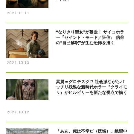
2021.11.11
“なりきり聖女”が暴走！ サイコホラ
ー『セイント・モード／狂信』 信仰
の“自己解釈”が生む恐怖を描く
2021.10.13
異質＝グロテスク!? 社会派ながらバ
ッチリ残酷な新時代ホラー『クライモ
リ』がヒルビリーを新たな視点で描く
2021.10.12
「ああ、俺は不幸だ（恍惚）」絶望中