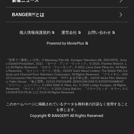
新着ニュース
BANGER
!!!
とは
個人情報保護規約
運営会社
お問い合わせ
Powered by MoviePlus
『世界で一番美しい少年』© Mantaray Film AB, Sveriges Television AB, ZDF/ARTE, Jona
s Gardell Produktion, 2021
『ダーク・アンド・ウィケッド』© 2020, Panther Branch, L
LC All Rights Reserved
『カオス・ウォーキング』© 2021 Lions Gate Films Inc. All Right
s Reserved.
『セイント・モード／狂信』©2020 Saint Maud Limited, The British Film Ins
titute and Channel Four Television Corporation. All Rights Reserved.
『クライモリ』©20
20 Constantin Film Produktion GmbH
『PITY ある不幸な男』©2018 Neda Film, Madant
s, Faliro House
『食人雪男』©2020 PIKCHURE ZERO/UNCORK’D ENTERTAINMENT
『クリーン、シェーブン』© 1993 DSM Ⅲ Films, Inc. © 2006 Lodge Kerrigan. All Rights
Reserved.
『サイコ・ゴアマン』© 2020 Crazy Ball Inc.
『クローブヒッチ・キラー』© C
LOVEHITCH FILM, LLC 2016 All Rights Reserved
このホームページに掲載されているデータを権利者の許諾なく使用すること
を禁じます。
Copyright © BANGER!!! All Rights Reserved.