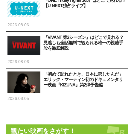
『ONE Friday Fights 165』はどこで見れる？
【U-NEXT独占ライブ】
2026.08.06
『VIVANT 第2シーズン』はどこで見れる？
見逃しも全話無料で観られる唯一の視聴手
段を徹底解説
2026.08.06
st
「初めて訪れたとき、日本に恋したんだ」
エリック・マーティン初のドキュメンタリ
ー映画『KIZUNA』第2弾予告編
2026.08.05
観たい映画をさがす！