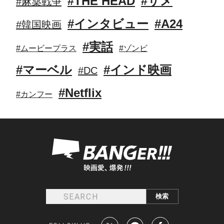
#THE HEAD
#サメ
#麻薬戦争
#インタビュー
#A24
#韓国映画
#実話
#ムービープラス
#ゾンビ
#マーベル
#インド映画
#DC
#Netflix
#カンフー