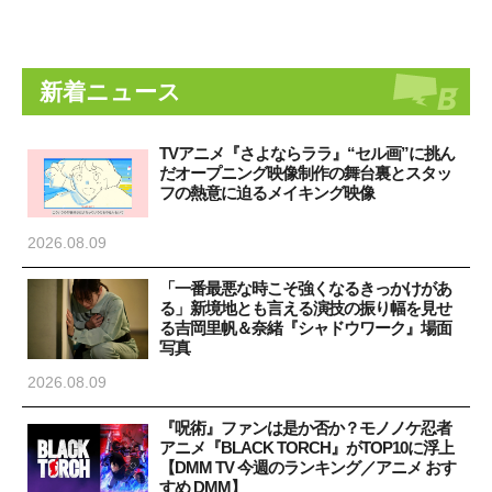
新着ニュース
TVアニメ『さよならララ』“セル画”に挑ん
だオープニング映像制作の舞台裏とスタッ
フの熱意に迫るメイキング映像
2026.08.09
「一番最悪な時こそ強くなるきっかけがあ
る」新境地とも言える演技の振り幅を見せ
る吉岡里帆＆奈緒『シャドウワーク』場面
写真
2026.08.09
『呪術』ファンは是か否か？モノノケ忍者
アニメ『BLACK TORCH』がTOP10に浮上
【DMM TV 今週のランキング／アニメ おす
すめ DMM】