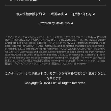
個人情報保護規約
運営会社
お問い合わせ
Powered by MoviePlus
『アメリカン・アニマルズ』バート・レイトン監督
『オーヴァーロード』© 2019 PARAM
OUNT PICTURES CORPORATION. ALL RIGHTS RESERVED.
『ダンボ』©2019 Disney
Enterprises, Inc. All Rights Reserved
『バンブルビー』©2018 Paramount Pictures. All Ri
ghts Reserved. HASBRO, TRANSFORMERS, and all related characters are trademarks
of Hasbro. ©2018 Hasbro. All Rights Reserved.
HOLLYWOOD, CALIFORNIA - FEBRUA
RY 24: (L-R) Lady Gaga and Bradley Cooper perform onstage during the 91st Annual A
cademy Awards at Dolby Theatre on February 24, 2019 in Hollywood, California. (Photo
by Kevin Winter/Getty Images)
©Instagram
Netflixオリジナル映画『ポーラー 狙われた暗
殺者』2019年1月25日より独占配信開始
Netflixオリジナル映画『バード・ボックス』独占
配信中
『ヴィヴィアン・ウエストウッド 最強のエレガンス』@ Dogwoof
このホームページに掲載されているデータを権利者の許諾なく使用すること
を禁じます。
Copyright © BANGER!!! All Rights Reserved.