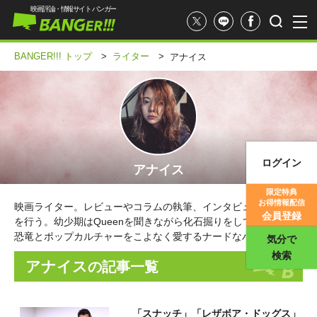
映画評論・情報サイト バンガー
BANGER!!! トップ
>
ライター
>
アナイス
ログイン
アナイス
映画記事
限定特典
お得情報配信
映画ライター。レビューやコラムの執筆、インタビュー取材など
映画評価
会員登録
を行う。幼少期はQueenを聞きながら化石掘りをして過ごした、
恐竜とポップカルチャーをこよなく愛するナードなハーフ。
気分で
検索
アナイス
の記事一覧
「スナッチ」「レザボア・ドッグス」