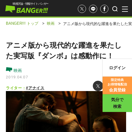
映画評論・情報サイト バンガー
BANGER!!! トップ
>
映画
>
アニメ版から現代的な躍進を果たした実
アニメ版から現代的な躍進を果たし
た実写版『ダンボ』は感動作に！
ログイン
映画
映画記事
2019.04.07
限定特典
お得情報配信
映画評価
ライター：
#アナイス
会員登録
気分で
検索