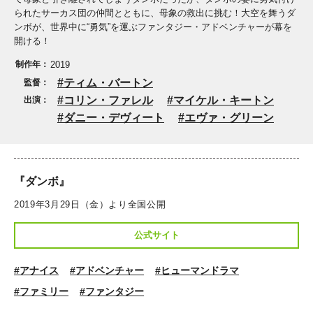
られたサーカス団の仲間とともに、母象の救出に挑む！大空を舞うダ
ンボが、世界中に“勇気”を運ぶファンタジー・アドベンチャーが幕を
開ける！
制作年：
2019
ティム・バートン
監督：
コリン・ファレル
マイケル・キートン
出演：
ダニー・デヴィート
エヴァ・グリーン
『ダンボ』
2019年3月29日（金）より全国公開
公式サイト
#アナイス
#アドベンチャー
#ヒューマンドラマ
#ファミリー
#ファンタジー