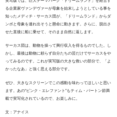
実写版では、巨大テーマパーク「ドリームランド」を経営す
る企業家ヴァンデヴァーが母象を始末しようとしている事を
知ったメディチ・サーカス団が、「ドリームランド」からダ
ンボと母象を連れ出そうと懸命に動きます。さらに、脱出さ
せた直後に船に乗せて、そのまま自然に返します。
サーカス団は、動物を操って興行収入を得るものでした。し
かし、最後は動物に頼らず自分たちの芸だけでサーカスをや
ってみるのです。これが実写版の大きな救いの部分で、「よ
かったなあ」と強く思える部分です。
ぜひ、大きなスクリーンでこの感動を味わってほしいと思い
ます。あの“ピンク・エレファント”もティム・バートン節満
載で実写化されているので、お楽しみに。
文：アナイス