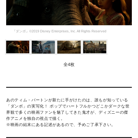
『ダンボ』©2019 Disney Enterprises, Inc. All Rights Reserved
全4枚
あのティム・バートンが新たに手がけたのは、誰もが知っている
「ダンボ」の実写化！ ポップでハートフルかつどこかダークな世
界観で多くの映画ファンを魅了してきた鬼才が、ディズニーの傑
作アニメを独自の視点で描く。
※映画の結末にある記述があるので、予めご了承下さい。