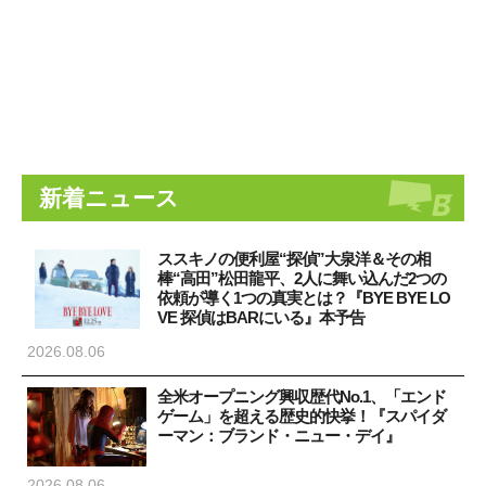
新着ニュース
ススキノの便利屋“探偵”大泉洋＆その相
棒“高田”松田龍平、2人に舞い込んだ2つの
依頼が導く1つの真実とは？『BYE BYE LO
VE 探偵はBARにいる』本予告
2026.08.06
全米オープニング興収歴代No.1、「エンド
ゲーム」を超える歴史的快挙！『スパイダ
ーマン：ブランド・ニュー・デイ』
2026.08.06