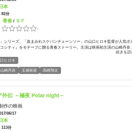
日本
：
82分
青春
ＳＦ
：
/
：
-
」シリーズ、「血まみれスケバンチェーンソー」の山口ヒロキ監督が人気ボ
コシティ』をモチーフに贈る青春ストーリー。主演は映画初主演の山崎丹奈..
続きを読
口ヒロキ
山崎丹奈
玉城裕規
高崎翔太
伝 －極夜 Polar night－
制作の映画
017/06/17
日本
：
113分