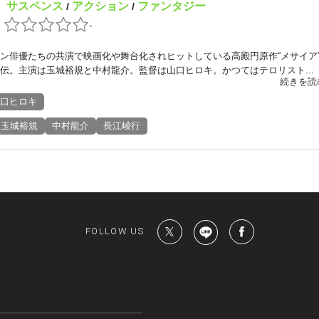
サスペンス
アクション
ファンタジー
：
/
/
：
-
ン俳優たちの共演で映画化や舞台化されヒットしている高殿円原作“メサイア
伝。主演は玉城裕規と中村龍介。監督は山口ヒロキ。かつてはテロリスト...
続きを読
口ヒロキ
玉城裕規
中村龍介
長江崚行
FOLLOW US