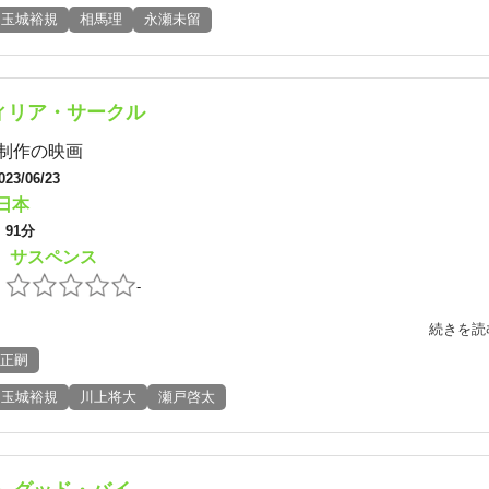
玉城裕規
相馬理
永瀬未留
ィリア・サークル
制作の映画
023/06/23
日本
：
91分
サスペンス
：
：
-
続きを読
正嗣
玉城裕規
川上将大
瀬戸啓太