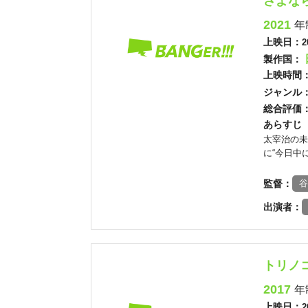
さよな
2021
年
上映日：
2
製作国：
上映時間
ジャンル
総合評価
あらすじ
太宰治の未
に“今日中
監督：
谷
出演者：
トリノ
2017
年
上映日：
2