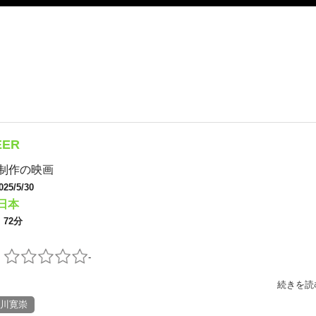
EER
制作の映画
025/5/30
日本
：
72分
：
：
-
続きを読
川寛崇