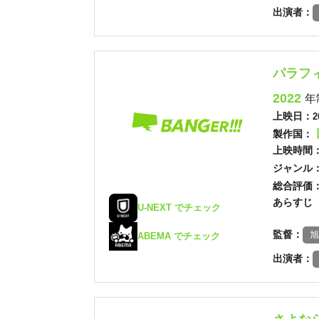
出演者：
パラフ
2022
年
上映日：
2
製作国：
上映時間
ジャンル
総合評価
あらすじ
U-NEXT でチェック
監督：
旭
ABEMA でチェック
出演者：