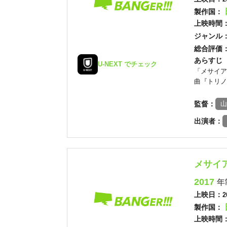
製作国：
上映時間
ジャンル
総合評価
あらすじ
U-NEXT でチェック
「メサイア
曲『トリノ
監督：
山
出演者：
メサイア外
2017
年
上映日：
2
製作国：
上映時間