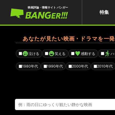
映画評論・情報サイト バンガー
特集
あなたが見たい映画・ドラマを一発
泣ける
笑える
感動する
ハ
1980年代
1990年代
2000年代
2010年代