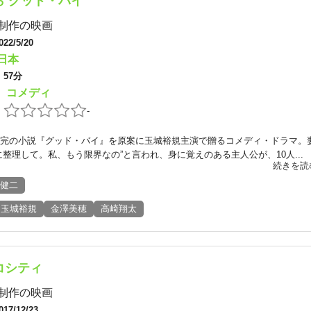
ら グッド・バイ
制作の映画
022/5/20
日本
：
57分
コメディ
：
：
-
完の小説『グッド・バイ』を原案に玉城裕規主演で贈るコメディ・ドラマ。
に整理して。私、もう限界なの”と言われ、身に覚えのある主人公が、10人...
続きを読
健二
玉城裕規
金澤美穂
高崎翔太
コシティ
制作の映画
017/12/23