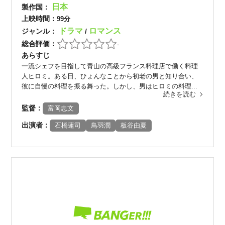
日本
製作国：
上映時間：
99分
ドラマ
ロマンス
ジャンル：
/
総合評価：
-
あらすじ
一流シェフを目指して青山の高級フランス料理店で働く料理
人ヒロミ。ある日、ひょんなことから初老の男と知り合い、
彼に自慢の料理を振る舞った。しかし、男はヒロミの料理...
続きを読む
監督：
富岡忠文
出演者：
石橋蓮司
鳥羽潤
板谷由夏