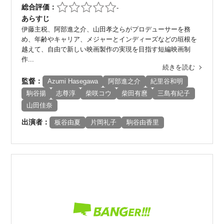
総合評価：
-
あらすじ
伊藤主税、阿部進之介、山田孝之らがプロデューサーを務
め、年齢やキャリア、メジャーとインディーズなどの垣根を
越えて、自由で新しい映画製作の実現を目指す短編映画制
作...
続きを読む
監督：
Azumi Hasegawa
阿部進之介
紀里谷和明
駒谷揚
志尊淳
柴咲コウ
柴田有麿
三島有紀子
山田佳奈
出演者：
板谷由夏
片岡礼子
駒谷由香里