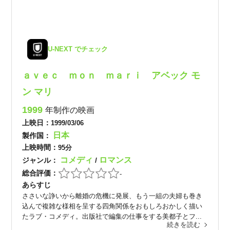
U-NEXT でチェック
ａｖｅｃ ｍｏｎ ｍａｒｉ アベック モ
ン マリ
1999
年制作の映画
上映日：
1999/03/06
日本
製作国：
上映時間：
95分
コメディ
ロマンス
ジャンル：
/
総合評価：
-
あらすじ
ささいな諍いから離婚の危機に発展、もう一組の夫婦も巻き
込んで複雑な様相を呈する四角関係をおもしろおかしく描い
たラブ・コメディ。出版社で編集の仕事をする美都子とフ...
続きを読む