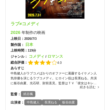
ラブ≠コメディ
2026
年制作の映画
上映日：
2026/7/3
日本
製作国：
上映時間：
119分
コメディ
ロマンス
ジャンル：
/
総合評価：
4.0
あらすじ
中島健人がラブコメばかりのオファーに葛藤するイケメン人
気俳優を演じるラブコメディ。ヒロイン役は長濱ねる。共演
に板谷由夏、光石研、財前直見。監督はＴＶ「彼女はキレ...
続きを読む
監督：
紙谷楓
出演者：
中島健人
長濱ねる
板谷由夏