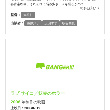
春音楽映画。それぞれに悩み多き日々を送るかつて...
続きを読む
監督：
大根仁
出演者：
篠原涼子
広瀬すず
板谷由夏
ラブ サイコ／妖赤のホラー
2006
年制作の映画
上映日：
2006/07/15