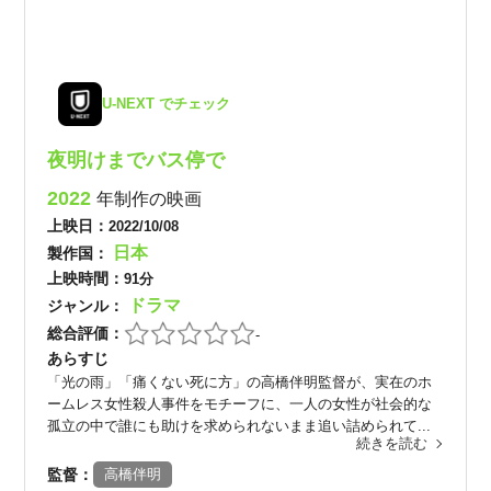
U-NEXT でチェック
夜明けまでバス停で
2022
年制作の映画
上映日：
2022/10/08
日本
製作国：
上映時間：
91分
ドラマ
ジャンル：
総合評価：
-
あらすじ
「光の雨」「痛くない死に方」の高橋伴明監督が、実在のホ
ームレス女性殺人事件をモチーフに、一人の女性が社会的な
孤立の中で誰にも助けを求められないまま追い詰められて...
続きを読む
監督：
高橋伴明