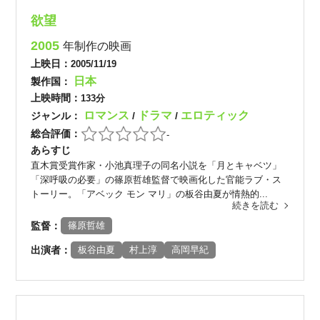
欲望
2005
年制作の映画
上映日：
2005/11/19
日本
製作国：
上映時間：
133分
ロマンス
ドラマ
エロティック
ジャンル：
/
/
総合評価：
-
あらすじ
直木賞受賞作家・小池真理子の同名小説を「月とキャベツ」
「深呼吸の必要」の篠原哲雄監督で映画化した官能ラブ・ス
トーリー。「アベック モン マリ」の板谷由夏が情熱的...
続きを読む
監督：
篠原哲雄
出演者：
板谷由夏
村上淳
高岡早紀