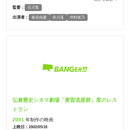
監督：
石川寛
出演者：
板谷由夏
井川遥
仲村綾乃
弘兼憲史シネマ劇場「黄昏流星群」星のレス
トラン
2001
年制作の映画
上映日：
2002/05/18