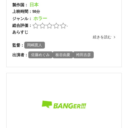
日本
製作国：
上映時間：
98分
ホラー
ジャンル：
総合評価：
-
あらすじ
続きを読む
監督：
岡嶋寛人
出演者：
佐藤めぐみ
板谷由夏
袴田吉彦