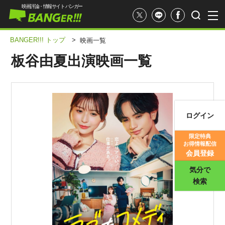
映画評論・情報サイト バンガー
BANGER!!! トップ
>
映画一覧
板谷由夏出演映画一覧
ログイン
映画記事
限定特典
お得情報配信
映画評価
会員登録
気分で
検索