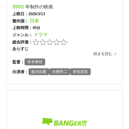
2002
年制作の映画
上映日：
2026/3/13
日本
製作国：
上映時間：
45分
ドラマ
ジャンル：
総合評価：
-
あらすじ
続きを読む
監督：
常本琢招
出演者：
板谷由夏
水橋研二
奈良坂篤