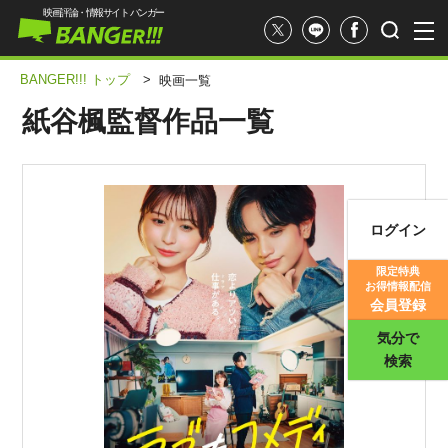
映画評論・情報サイト バンガー
BANGER!!! トップ
>
映画一覧
紙谷楓監督作品一覧
ログイン
映画記事
限定特典
お得情報配信
映画評価
会員登録
気分で
検索