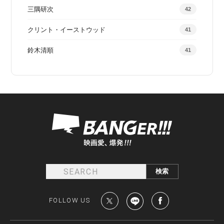
三隅研次
42
クリント・イーストウッド
41
鈴木清順
41
FOLLOW US