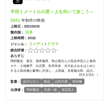
半径１メートルの君～上を向いて歩こう～
2021
年制作の映画
上映日：
2021/02/26
日本
製作国：
上映時間：
103分
コメディ
ドラマ
ジャンル：
/
総合評価：
-
あらすじ
岡村隆史、亜生、徳井義実、秋山竜次ら人気吉本芸人と倉科
カナ、小池徹平、白石聖、松井玲奈、水川あさみをはじめと
する人気俳優が豪華に共演し、上田誠、丑尾健太郎、品川...
続きを読む
監督：
品川ヒロシ
粗品
山内大典
紙谷楓
出演者：
岡村隆史
豆原一成
海宝直人