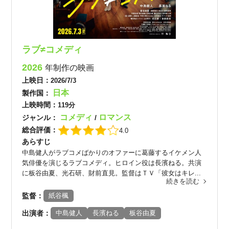
ラブ≠コメディ
2026
年制作の映画
上映日：
2026/7/3
日本
製作国：
上映時間：
119分
コメディ
ロマンス
ジャンル：
/
総合評価：
4.0
あらすじ
中島健人がラブコメばかりのオファーに葛藤するイケメン人
気俳優を演じるラブコメディ。ヒロイン役は長濱ねる。共演
に板谷由夏、光石研、財前直見。監督はＴＶ「彼女はキレ...
続きを読む
監督：
紙谷楓
出演者：
中島健人
長濱ねる
板谷由夏