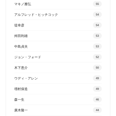
マキノ雅弘
55
アルフレッド・ヒッチコック
54
堤幸彦
54
舛田利雄
53
中島貞夫
53
ジョン・フォード
52
木下恵介
50
ウディ・アレン
49
増村保造
49
森一生
46
廣木隆一
44