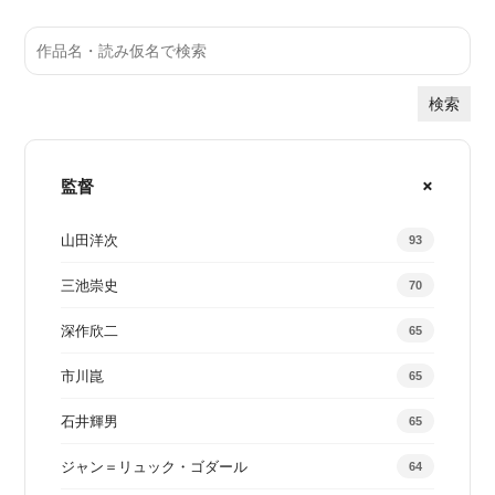
検索
監督
山田洋次
93
三池崇史
70
深作欣二
65
市川崑
65
石井輝男
65
ジャン＝リュック・ゴダール
64