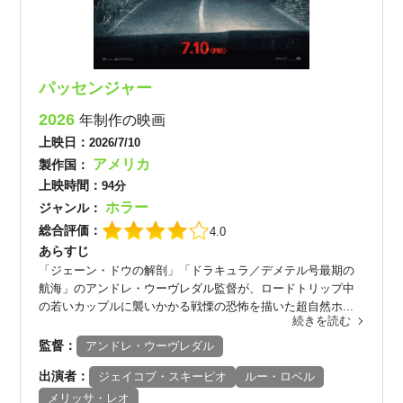
パッセンジャー
2026
年制作の映画
上映日：
2026/7/10
アメリカ
製作国：
上映時間：
94分
ホラー
ジャンル：
総合評価：
4.0
あらすじ
「ジェーン・ドウの解剖」「ドラキュラ／デメテル号最期の
航海」のアンドレ・ウーヴレダル監督が、ロードトリップ中
の若いカップルに襲いかかる戦慄の恐怖を描いた超自然ホ...
続きを読む
監督：
アンドレ・ウーヴレダル
出演者：
ジェイコブ・スキーピオ
ルー・ロベル
メリッサ・レオ