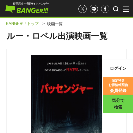
映画評論・情報サイト バンガー
BANGER!!! トップ
>
映画一覧
ルー・ロベル出演映画一覧
ログイン
映画記事
限定特典
お得情報配信
映画評価
会員登録
気分で
検索