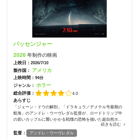
パッセンジャー
2026
年制作の映画
上映日：
2026/7/10
アメリカ
製作国：
上映時間：
94分
ホラー
ジャンル：
総合評価：
4.0
あらすじ
「ジェーン・ドウの解剖」「ドラキュラ／デメテル号最期の
航海」のアンドレ・ウーヴレダル監督が、ロードトリップ中
の若いカップルに襲いかかる戦慄の恐怖を描いた超自然ホ...
続きを読む
監督：
アンドレ・ウーヴレダル