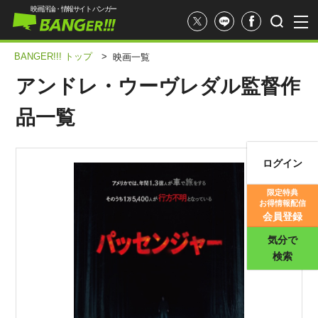
映画評論・情報サイト バンガー
BANGER!!! トップ
>
映画一覧
アンドレ・ウーヴレダル監督作
品一覧
ログイン
映画記事
限定特典
お得情報配信
映画評価
会員登録
気分で
検索