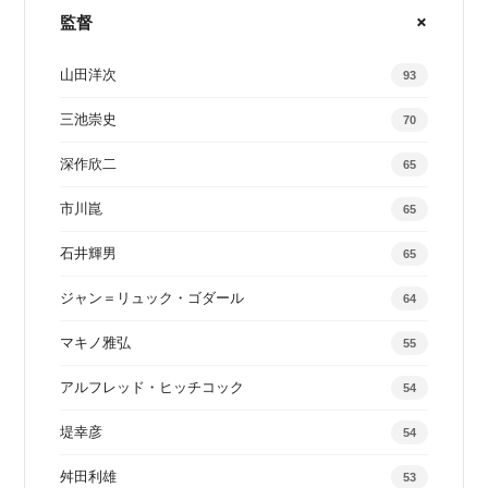
監督
山田洋次
93
三池崇史
70
深作欣二
65
市川崑
65
石井輝男
65
ジャン＝リュック・ゴダール
64
マキノ雅弘
55
アルフレッド・ヒッチコック
54
堤幸彦
54
舛田利雄
53