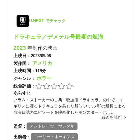
U-NEXT でチェック
ドラキュラ／デメテル号最期の航海
2023
年制作の映画
上映日：
2023/09/08
アメリカ
製作国：
上映時間：
119分
ホラー
ジャンル：
総合評価：
-
あらすじ
ブラム・ストーカーの古典『吸血鬼ドラキュラ』の中で、イ
ギリスに渡るドラキュラを乗せた船“デメテル号”の船長による
航海日誌のエピソードを映画化したモンスター・ホラ...
続きを読む
監督：
アンドレ・ウーヴレダル
出演者：
コーリー・ホーキンズ