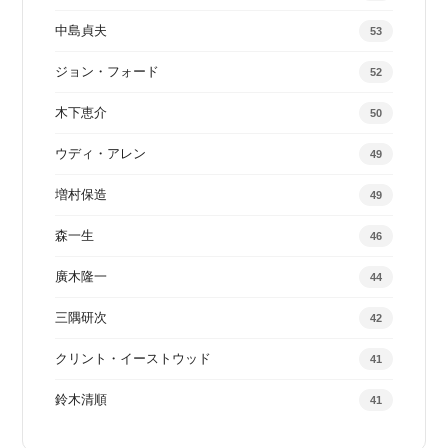
中島貞夫
53
ジョン・フォード
52
木下恵介
50
ウディ・アレン
49
増村保造
49
森一生
46
廣木隆一
44
三隅研次
42
クリント・イーストウッド
41
鈴木清順
41