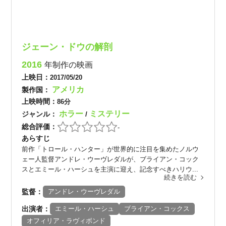
ジェーン・ドウの解剖
2016
年制作の映画
上映日：
2017/05/20
アメリカ
製作国：
上映時間：
86分
ホラー
ミステリー
ジャンル：
/
総合評価：
-
あらすじ
前作「トロール・ハンター」が世界的に注目を集めたノルウ
ェー人監督アンドレ・ウーヴレダルが、ブライアン・コック
スとエミール・ハーシュを主演に迎え、記念すべきハリウ...
続きを読む
監督：
アンドレ・ウーヴレダル
出演者：
エミール・ハーシュ
ブライアン・コックス
オフィリア・ラヴィボンド