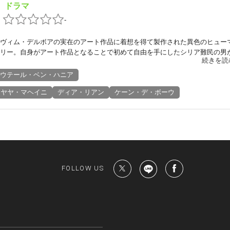
ドラマ
：
：
-
ヴィム・デルボアの実在のアート作品に着想を得て製作された異色のヒュー
リー。自身がアート作品となることで初めて自由を手にしたシリア難民の男が.
続きを読
ウテール・ベン・ハニア
ヤヤ・マヘイニ
ディア・リアン
ケーン・デ・ボーウ
FOLLOW US