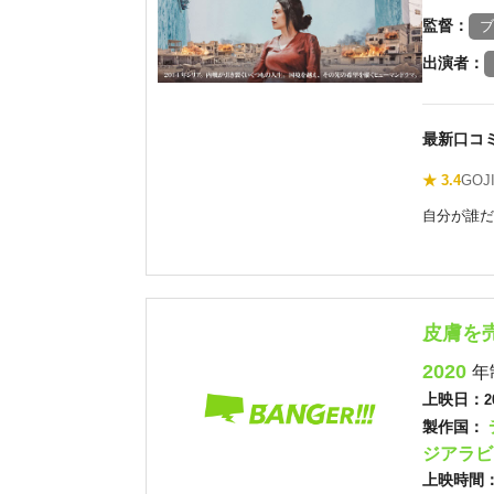
監督：
ブ
出演者：
最新口コ
★ 3.4
GOJ
自分が誰だ
皮膚を
2020
年
上映日：
2
製作国：
ジアラビ
上映時間