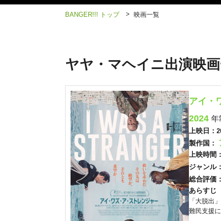
>
BANGER!!! トップ
映画一覧
ヤヤ・マヘイニ出演映画
アイ・
2024
年
上映日：
2
製作国：
上映時間
ジャンル
総合評価
あらすじ
「大脱出」
難民支援に