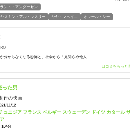
ラント・アンダーセン
ヤスミン・アル・マスリー
ヤヤ・マヘイニ
オマール・シー
ミ
IRO
か分からなくなる恐怖と、社会から「見知らぬ他人...
口コミをもっと
売った男
制作の映画
021/11/12
チュニジア
フランス
ベルギー
スウェーデン
ドイツ
カタール
ア
：
104分