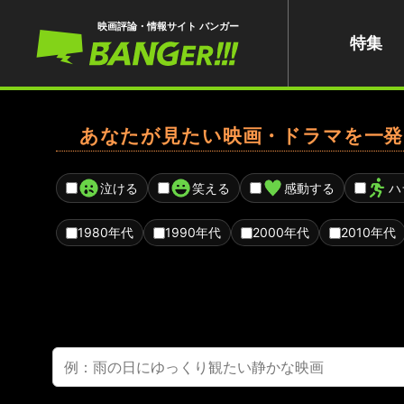
映画評論・情報サイト バンガー
特集
あなたが見たい映画・ドラマを一発
泣ける
笑える
感動する
ハ
1980年代
1990年代
2000年代
2010年代