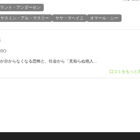
ラント・アンダーセン
ヤスミン・アル・マスリー
ヤヤ・マヘイニ
オマール・シー
ミ
IRO
か分からなくなる恐怖と、社会から「見知らぬ他人...
口コミをもっと