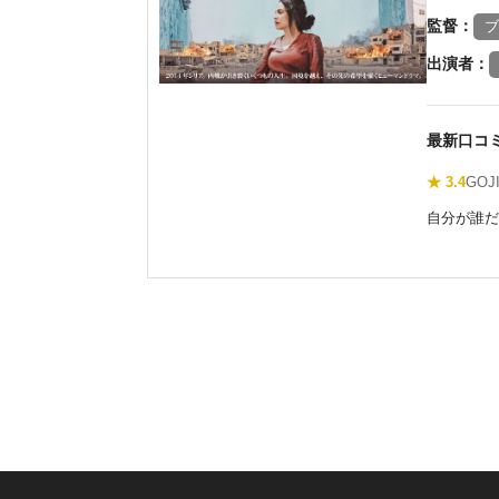
監督：
ブ
出演者：
最新口コ
★ 3.4
GOJ
自分が誰だ