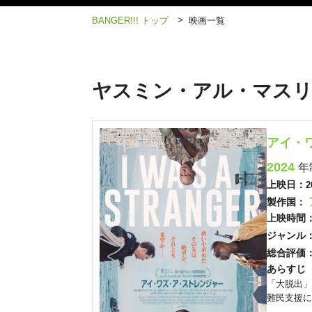
>
BANGER!!! トップ
映画一覧
ヤスミン・アル・マスリ
アイ・
2024
年
上映日：
2
製作国：
上映時間
ジャンル
総合評価
あらすじ
「大脱出」
難民支援に