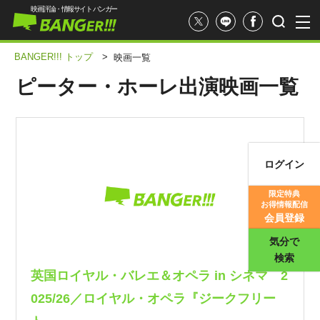
映画評論・情報サイト バンガー
BANGER!!! トップ
>
映画一覧
ピーター・ホーレ出演映画一覧
ログイン
映画記事
限定特典
お得情報配信
映画評価
会員登録
気分で
検索
英国ロイヤル・バレエ＆オペラ in シネマ 2
025/26／ロイヤル・オペラ『ジークフリー