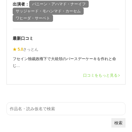
出演者：
バニーン・アハマド・ナーイフ
サッジャード・モハンマド・カーセム
ワヒーダ・サーベト
最新口コミ
★ 5.0
さっとん
フセイン独裁政権下で大統領のバースデーケーキを作れと命
じ...
口コミをもっと見る
検索