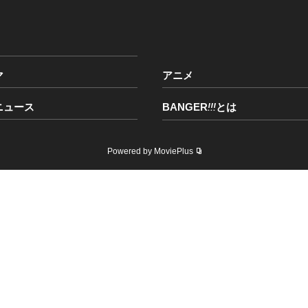
マ
アニメ
ニュース
BANGER
!!!
とは
Powered by MoviePlus
のホームページに掲載されているデータを権利者の許諾なく使用することを禁じま
Copyright © BANGER!!! All Rights Reserved.