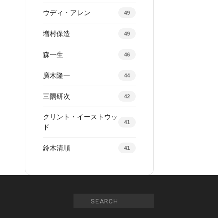
ウディ・アレン
49
増村保造
49
森一生
46
廣木隆一
44
三隅研次
42
クリント・イーストウッ
41
ド
鈴木清順
41