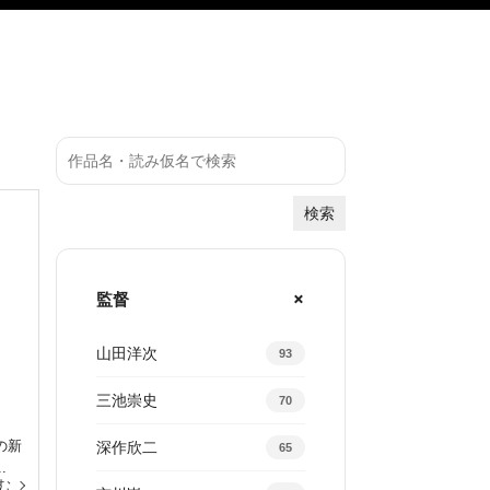
検索
監督
山田洋次
93
三池崇史
70
の新
深作欣二
65
.
む