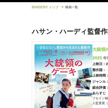
>
BANGER!!! トップ
映画一覧
ハサン・ハーディ監督作
大統領
2025
年
上映日：
2
製作国：
上映時間
ジャンル
総合評価
あらすじ
フセイン独
人監督賞（