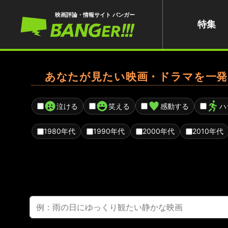
映画評論・情報サイト バンガー
特集
あなたが見たい映画・ドラマを一発
泣ける
笑える
感動する
ハ
1980年代
1990年代
2000年代
2010年代