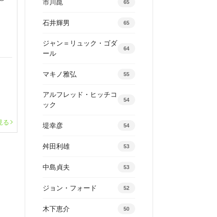
市川崑
65
石井輝男
65
ジャン＝リュック・ゴダ
64
ール
マキノ雅弘
55
アルフレッド・ヒッチコ
54
ック
見る
堤幸彦
54
舛田利雄
53
中島貞夫
53
ジョン・フォード
52
木下恵介
50