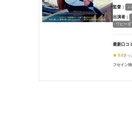
監督：
ハ
出演者：
ワヒーダ
最新口コ
★ 5.0
さっ
フセイン独