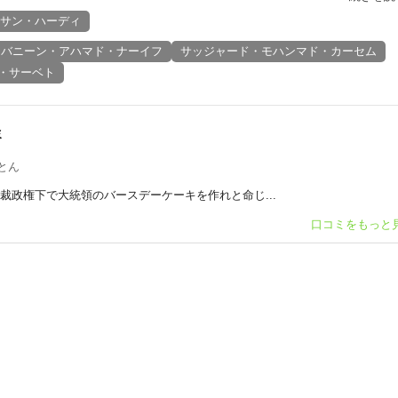
サン・ハーディ
バニーン・アハマド・ナーイフ
サッジャード・モハンマド・カーセム
・サーベト
ミ
とん
裁政権下で大統領のバースデーケーキを作れと命じ...
口コミをもっと