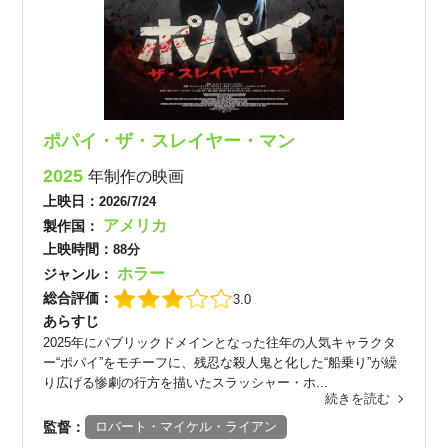
ポパイ・ザ・スレイヤー・マン
2025
年制作の映画
上映日：
2026/7/24
アメリカ
製作国：
上映時間：
88分
ホラー
ジャンル：
総合評価：
3.0
あらすじ
2025年にパブリックドメインとなった往年の人気キャラクタ
ー“ポパイ”をモチーフに、残忍な殺人鬼と化した“船乗り”が繰
り広げる惨劇の行方を描いたスラッシャー・ホ...
続きを読む
監督：
ロバート・マイケル・ライアン