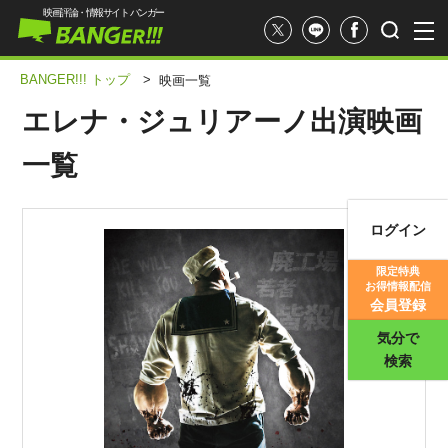
映画評論・情報サイト バンガー
BANGER!!! トップ
>
映画一覧
エレナ・ジュリアーノ出演映画
一覧
ログイン
映画記事
限定特典
お得情報配信
映画評価
会員登録
気分で
検索