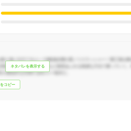
残忍な殺人鬼に仕立てるというB級魂全開の悪ノリスラッシャー！廃工場を
を四肢切断・缶詰機での圧死など創意あふれる残虐な方法で屠っていく。8
ネタバレを表示する
年の類似作を圧倒するBホラー怪作だ。
をコピー