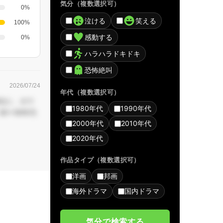
気分（複数選択可）
0%
泣ける
笑える
100%
感動する
0%
ハラハラドキドキ
恐怖絶叫
2026/07/24
年代（複数選択可）
舞台に、ホウ
1980年代
1990年代
0〜90年代
2000年代
2010年代
2020年代
作品タイプ（複数選択可）
洋画
邦画
海外ドラマ
国内ドラマ
気分で検索する