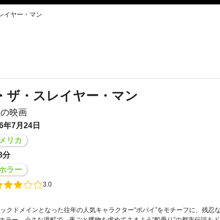
レイヤー・マン
・ザ・スレイヤー・マン
作の映画
6年7月24日
メリカ
8分
ホラー
3.0
ブリックドメインとなった往年の人気キャラクター“ポパイ”をモチーフに、残忍
ホラー。小さな港町で、夜ごと獲物を求めてさまよう“船乗り”の都市伝説を