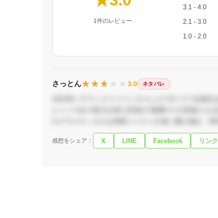
★3.0
3.1 - 4.0
1件のレビュー
2.1 - 3.0
1.0 - 2.0
★★★★★
★★★★★
さっとん
3.0
ネタバレ
2025年パブリックドメイン入りした\"ポパイ\"を
レンソウ缶で怪力を得た巨体の\"船乗り\"が若者たち
のプラクティカルな特殊メイクへの深い愛が溢れ、同
感想をシェア：
X
LINE
Facebook
リンク