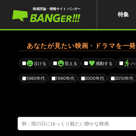
映画評論・情報サイト バンガー
特集
あなたが見たい映画・ドラマを一発
泣ける
笑える
感動する
ハ
1980年代
1990年代
2000年代
2010年代