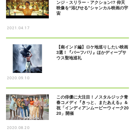
ンジ・スリラー・アクション!? 仰天
映像を“浴びせる”シャンカル映画の宇
宙
2021.04.17
【南インド編】ロケ地巡りしたい映画
3選！『バーフバリ』ほかディープサ
ウス聖地巡礼
2020.09.10
この俳優に大注目！ノスタルジック青
春コメディ『きっと、またあえる』＆
祝「インディアンムービーウィーク20
20」開催
2020.08.20