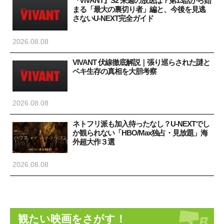
『VIVANT』S2 来週の放送は？第13話から始
まる「最大の裏切り者」編と、今後を見逃
さないU-NEXT完全ガイド
2026.08.08
VIVANT 伏線徹底解説｜張り巡らされた謎と
ベキ生存の真相を大胆考察
2026.08.08
ネトフリ派も加入待ったなし？U-NEXTでし
か観られない「HBO/Max独占・見放題」海
外超大作３選
2026.08.08
観たい映画をさがす！