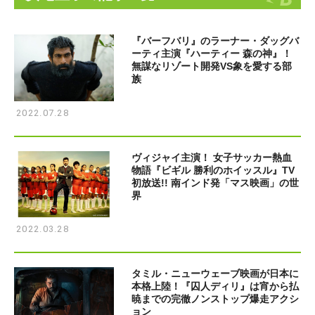
『バーフバリ』のラーナー・ダッグバ
ーティ主演『ハーティー 森の神』！
無謀なリゾート開発VS象を愛する部
族
2022.07.28
ヴィジャイ主演！ 女子サッカー熱血
物語『ビギル 勝利のホイッスル』TV
初放送!! 南インド発「マス映画」の世
界
2022.03.28
タミル・ニューウェーブ映画が日本に
本格上陸！『囚人ディリ』は宵から払
暁までの完徹ノンストップ爆走アクシ
ョン