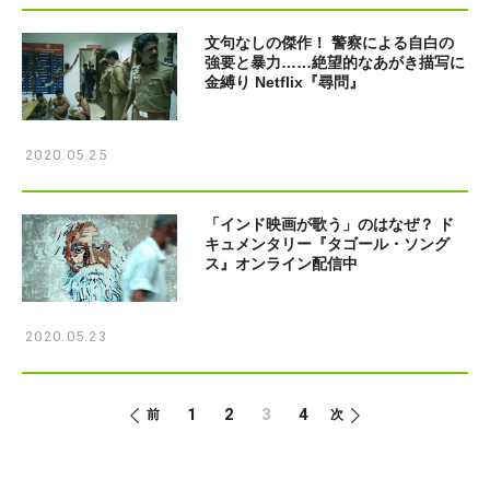
文句なしの傑作！ 警察による自白の
強要と暴力……絶望的なあがき描写に
金縛り Netflix『尋問』
2020.05.25
「インド映画が歌う」のはなぜ？ ド
キュメンタリー『タゴール・ソング
ス』オンライン配信中
2020.05.23
1
2
3
4
前
次