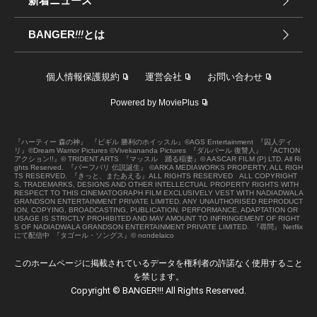
新着ニュース
BANGER
!!!
とは
個人情報保護規約
運営会社
お問い合わせ
Powered by MoviePlus
『ハーティー 森の神』
『ビギル 勝利のホイッスル』©AGS Entertainment
『囚人ディ
リ』©Dream Warrior Pictures ©Vivekananda Pictures
『ダルバール 復讐人』
『ACTION
アクション!!』© TRIDENT ARTS
『マッスル 踊る稲妻』© AASCAR FILM (P) LTD. All Ri
ghts Reserved.
『バーフバリ 伝説誕生』 ©ARKA MEDIAWORKS PROPERTY, ALL RIGH
TS RESERVED.
『きっと、またあえる』ALL RIGHTS RESERVED ALL COPYRIGHT
S, TRADEMARKS, DESIGNS AND OTHER INTELLECTUAL PROPERTY RIGHTS WITH
RESPECT TO THIS CINEMATOGRAPH FILM EXCLUSIVELY VEST WITH NADIADWALA
GRANDSON ENTERTAINMENT PRIVATE LIMITED. ANY UNAUTHORISED REPRODUCT
ION, COPYING, BROADCASTING, PUBLICATION, PERFORMANCE, ADAPTATION OR
USAGE IS STRICTLY PROHIBITED AND MAY AMOUNT TO INFRINGEMENT OF RIGHT
S OF NADIADWALA GRANDSON ENTERTAINMENT PRIVATE LIMITED.
『尋問』 Netflix
にて配信中
『タゴール・ソングス』© nondelaico
このホームページに掲載されているデータを権利者の許諾なく使用すること
を禁じます。
Copyright © BANGER!!! All Rights Reserved.