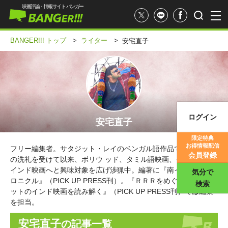
映画評論・情報サイト バンガー
BANGER!!! トップ
>
ライター
>
安宅直子
ログイン
安宅直子
映画記事
限定特典
お得情報配信
フリー編集者。サタジット・レイのベンガル語作品でインド映画
映画評価
会員登録
の洗礼を受けて以来、ボリウ ッド、タミル語映画、その他の南
インド映画へと興味対象を広げ渉猟中。編著に『南インド映画ク
気分で
ロニクル』（PICK UP PRESS刊）。『ＲＲＲをめぐる対話 大ヒ
検索
ットのインド映画を読み解く』（PICK UP PRESS刊）では編集
を担当。
安宅直子
の記事一覧