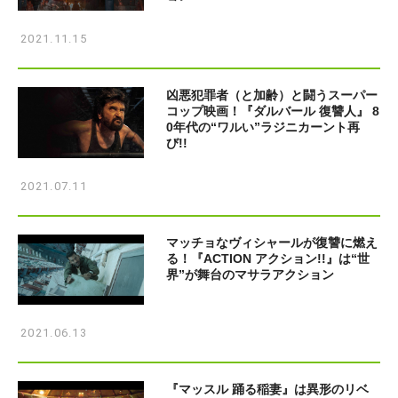
2021.11.15
凶悪犯罪者（と加齢）と闘うスーパー
コップ映画！『ダルバール 復讐人』 8
0年代の“ワルい”ラジニカーント再
び!!
2021.07.11
マッチョなヴィシャールが復讐に燃え
る！『ACTION アクション!!』は“世
界”が舞台のマサラアクション
2021.06.13
『マッスル 踊る稲妻』は異形のリベ