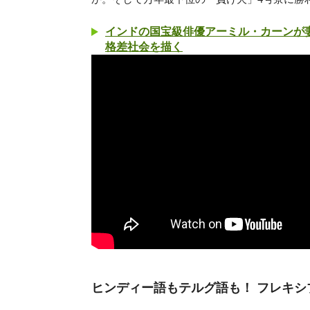
インドの国宝級俳優アーミル・カーンが
格差社会を描く
ヒンディー語もテルグ語も！ フレキ