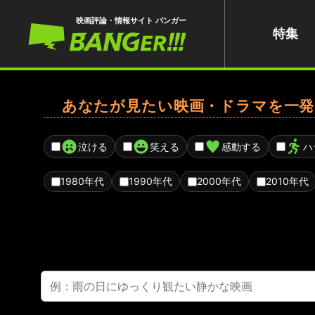
映画評論・情報サイト バンガー
特集
あなたが見たい映画・ドラマを一発
泣ける
笑える
感動する
ハ
1980年代
1990年代
2000年代
2010年代