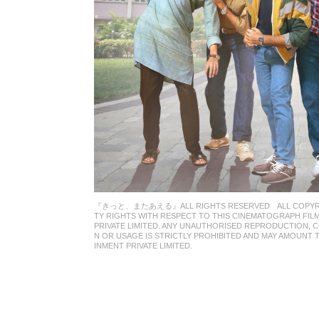
『きっと、またあえる』ALL RIGHTS RESERVED ALL COPYRIGHT
TY RIGHTS WITH RESPECT TO THIS CINEMATOGRAPH FIL
PRIVATE LIMITED. ANY UNAUTHORISED REPRODUCTION, 
N OR USAGE IS STRICTLY PROHIBITED AND MAY AMOUNT
INMENT PRIVATE LIMITED.