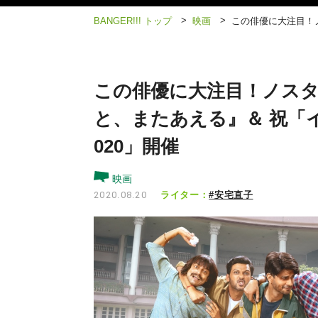
>
>
BANGER!!! トップ
映画
この俳優に大注目！
この俳優に大注目！ノス
と、またあえる』＆ 祝「
020」開催
映画
ライター：
#安宅直子
2020.08.20