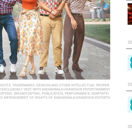
20
20
S, TRADEMARKS, DESIGNS AND OTHER INTELLECTUAL PROPER
M EXCLUSIVELY VEST WITH NADIADWALA GRANDSON ENTERTAINMENT
COPYING, BROADCASTING, PUBLICATION, PERFORMANCE, ADAPTATIO
 TO INFRINGEMENT OF RIGHTS OF NADIADWALA GRANDSON ENTERTA
20