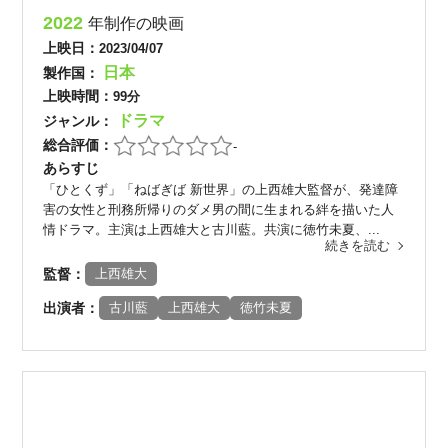
2022
年制作の映画
上映日：
2023/04/07
日本
製作国：
上映時間：
99分
ドラマ
ジャンル：
総合評価：
-
あらすじ
「ひとくず」「ねばぎば 新世界」の上西雄大監督が、発達障
害の女性と刑務所帰りのダメ男の間に生まれる絆を描いた人
情ドラマ。主演は上西雄大と古川藍。共演に徳竹未夏、...
続きを読む
監督：
上西雄大
出演者：
古川藍
上西雄大
徳竹未夏