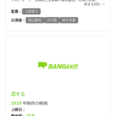
続きを読む
監督：
上西雄大
出演者：
柴山勝也
古川藍
徳竹未夏
恋する
2018
年制作の映画
上映日：
日本