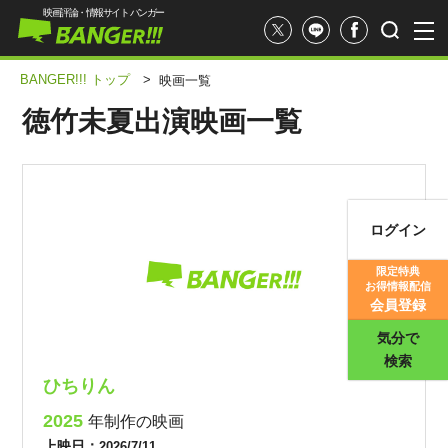
映画評論・情報サイト バンガー
BANGER!!! トップ
>
映画一覧
徳竹未夏出演映画一覧
ログイン
映画記事
限定特典
お得情報配信
映画評価
会員登録
気分で
検索
ひちりん
2025
年制作の映画
上映日：
2026/7/11