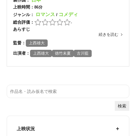
製作国：
上映時間：
86分
ロマンス
コメディ
ジャンル：
/
総合評価：
-
あらすじ
続きを読む
監督：
上西雄大
出演者：
上西雄大
徳竹未夏
古川藍
検索
上映状況