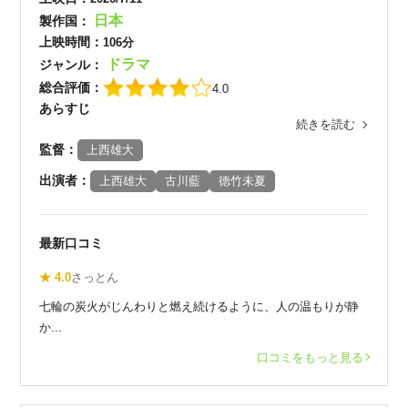
日本
製作国：
上映時間：
106分
ドラマ
ジャンル：
総合評価：
4.0
あらすじ
続きを読む
監督：
上西雄大
出演者：
上西雄大
古川藍
徳竹未夏
最新口コミ
★ 4.0
さっとん
七輪の炭火がじんわりと燃え続けるように、人の温もりが静
か...
口コミをもっと見る