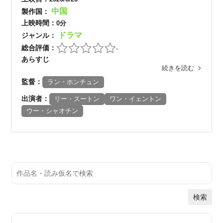
中国
製作国：
上映時間：
0分
ドラマ
ジャンル：
総合評価：
-
あらすじ
続きを読む
監督：
ラン・ホンチュン
出演者：
リー・スートン
ワン・イェントン
ウー・シャオチン
検索