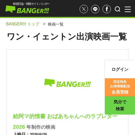
映画評論・情報サイト バンガー
BANGER!!! トップ
>
映画一覧
ワン・イェントン出演映画一覧
ログイン
映画記事
限定特典
お得情報配信
映画評価
会員登録
気分で
検索
給阿マ的情書 おばあちゃんへのラブレター
2026
年制作の映画
上映日：
2026/6/26