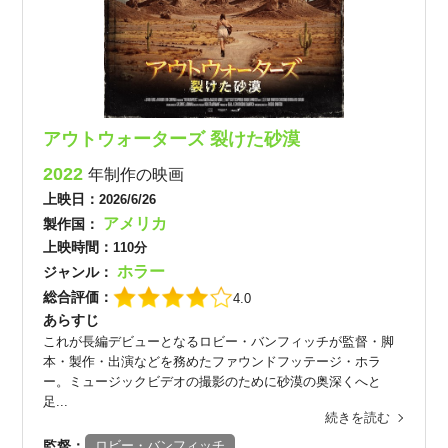
アウトウォーターズ 裂けた砂漠
2022
年制作の映画
上映日：
2026/6/26
アメリカ
製作国：
上映時間：
110分
ホラー
ジャンル：
総合評価：
4.0
あらすじ
これが長編デビューとなるロビー・バンフィッチが監督・脚
本・製作・出演などを務めたファウンドフッテージ・ホラ
ー。ミュージックビデオの撮影のために砂漠の奥深くへと
足...
続きを読む
監督：
ロビー・バンフィッチ