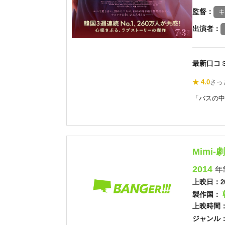
監督：
キ
出演者：
最新口コ
★ 4.0
さっ
「バスの中
Mimi‐
2014
年
上映日：
2
製作国：
上映時間
ジャンル