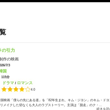
覧
ラの引力
制作の映画
026/7/3
韓国
：
115分
ドラマ
ロマンス
：
/
：
4.0
の中国映画「僕らの先にある道」を「82年生まれ、キム・ジヨン」のキム・ドヨ
リメイクした切なくも大人のラブストーリー。主演は「脱走」のク・...
続きを読