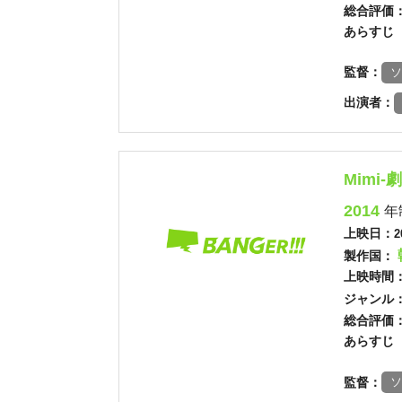
総合評価
あらすじ
監督：
ソ
出演者：
Mimi‐
2014
年
上映日：
2
製作国：
上映時間
ジャンル
総合評価
あらすじ
監督：
ソ