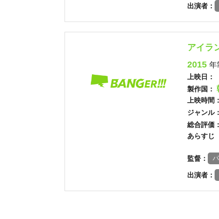
出演者：
アイラ
2015
年
上映日：
製作国：
上映時間
ジャンル
総合評価
あらすじ
監督：
パ
出演者：