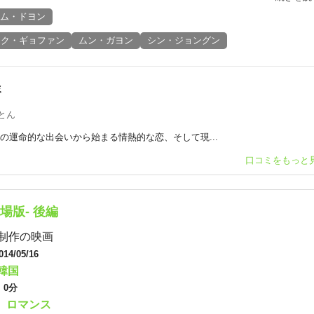
ム・ドヨン
ク・ギョファン
ムン・ガヨン
シン・ジョングン
ミ
とん
の運命的な出会いから始まる情熱的な恋、そして現...
口コミをもっと
劇場版‐ 後編
制作の映画
014/05/16
韓国
：
0分
ロマンス
：