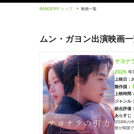
>
BANGER!!! トップ
映画一覧
ムン・ガヨン出演映画一
サヨナ
2025
年
上映日：
2
製作国：
上映時間
ジャンル
総合評価
あらすじ
2018年
督が韓国で