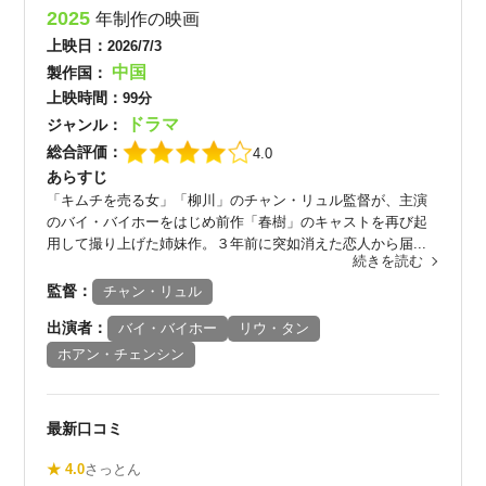
2025
年制作の映画
上映日：
2026/7/3
中国
製作国：
上映時間：
99分
ドラマ
ジャンル：
総合評価：
4.0
あらすじ
「キムチを売る女」「柳川」のチャン・リュル監督が、主演
のバイ・バイホーをはじめ前作「春樹」のキャストを再び起
用して撮り上げた姉妹作。３年前に突如消えた恋人から届...
続きを読む
監督：
チャン・リュル
出演者：
バイ・バイホー
リウ・タン
ホアン・チェンシン
最新口コミ
★ 4.0
さっとん