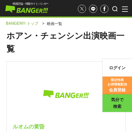
映画評論・情報サイト バンガー
BANGER!!! トップ
>
映画一覧
ホアン・チェンシン出演映画一
覧
ログイン
映画記事
限定特典
お得情報配信
映画評価
会員登録
気分で
検索
ルオムの黄昏