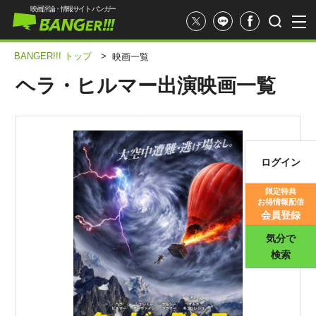
映画評論・情報サイト バンガー
BANGER!!! トップ
>
映画一覧
ヘラ・ヒルマー出演映画一覧
ログイン
映画記事
限定特典
お得情報配信
映画評価
会員登録
気分で
検索