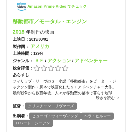
Amazon Prime Video でチェック
移動都市／モータル・エンジン
2018
年制作の映画
上映日：
2019/03/01
アメリカ
製作国：
上映時間：
129分
ＳＦ
アクション
アドベンチャー
ジャンル：
/
/
総合評価：
-
あらすじ
フィリップ・リーヴのＳＦ小説『移動都市』をピーター・ジ
ャクソン製作・脚本で映画化したＳＦアドベンチャー大作。
最終戦争から数百年後、人々が移動型の都市で暮らす地球...
続きを読む
監督：
クリスチャン・リヴァーズ
出演者：
ヒューゴ・ウィーヴィング
ヘラ・ヒルマー
ロバート・シーアン