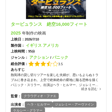
タービュランス 絶空16,000フィート
2025
年制作の映画
上映日：
2026/7/10
イギリス
アメリカ
製作国：
上映時間：
95分
アクション
パニック
ジャンル：
/
総合評価：
3.5
あらすじ
熱気球の貸し切りツアーを楽しむ夫婦が、思いもよらぬトラ
ブルに巻き込まれ、上空で絶体絶命の窮地に陥る恐怖を描く
パニック・スリラー。出演はヘラ・ヒルマー、ジェレミー...
続きを読む
監督：
クラウディオ・ファエ
出演者：
ヘラ・ヒルマー
ジェレミー・アーヴァイン
ケルシー・グラマー