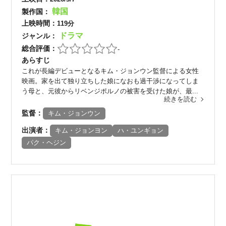
韓国
製作国：
上映時間：
119分
ドラマ
ジャンル：
総合評価：
-
あらすじ
これが長編デビューとなるキム・ジョンウン監督による女性
映画。家を出て独り立ちした娘になおも過干渉になってしま
う母と、元彼からリベンジポルノの被害を受けた娘が、最...
続きを読む
監督：
キム・ジョンウン
出演者：
キム・ジョンヨン
ハ・ユンギョン
パク・ヘジン