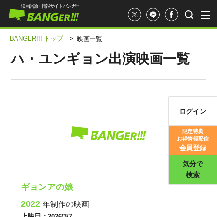
映画評論・情報サイト バンガー
BANGER!!! トップ
>
映画一覧
ハ・ユンギョン出演映画一覧
ログイン
映画記事
限定特典
お得情報配信
映画評価
会員登録
気分で
検索
ギョンアの娘
2022
年制作の映画
上映日：
2026/3/7