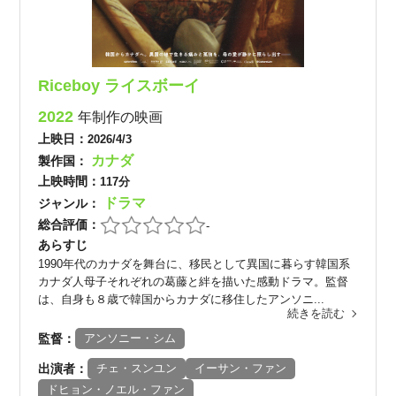
Riceboy ライスボーイ
2022
年制作の映画
上映日：
2026/4/3
カナダ
製作国：
上映時間：
117分
ドラマ
ジャンル：
総合評価：
-
あらすじ
1990年代のカナダを舞台に、移民として異国に暮らす韓国系
カナダ人母子それぞれの葛藤と絆を描いた感動ドラマ。監督
は、自身も８歳で韓国からカナダに移住したアンソニ...
続きを読む
監督：
アンソニー・シム
出演者：
チェ・スンユン
イーサン・ファン
ドヒョン・ノエル・ファン