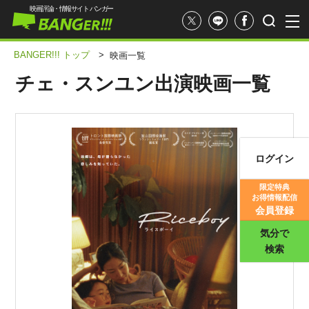
映画評論・情報サイト バンガー
BANGER!!! トップ
>
映画一覧
チェ・スンユン出演映画一覧
ログイン
映画記事
限定特典
お得情報配信
映画評価
会員登録
気分で
検索