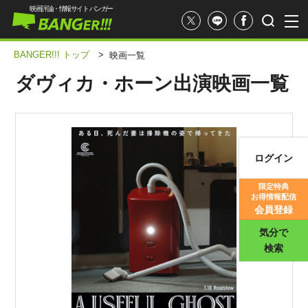
映画評論・情報サイト バンガー
BANGER!!! トップ
>
映画一覧
ダヴィカ・ホーン出演映画一覧
ログイン
映画記事
限定特典
お得情報配信
映画評価
会員登録
気分で
検索