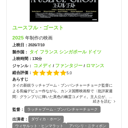
ユースフル・ゴースト
2025
年制作の映画
上映日：
2026/7/10
タイ
フランス
シンガポール
ドイツ
製作国：
上映時間：
130分
コメディ
ファンタジー
ロマンス
ジャンル：
/
/
総合評価：
5.0
あらすじ
タイの新鋭ラッチャプーム・ブンバンチャーチョーク監督に
よる長編デビュー作ながら、カンヌ国際映画祭で〈批評家週
間〉グランプリに輝いた異色の幽霊コメディ。主人公が、...
続きを読む
監督：
ラッチャプーム・ブンバンチャーチョーク
出演者：
ダヴィカ・ホーン
ウィサルット・ヒンマラット
アパシリ・ニティポン