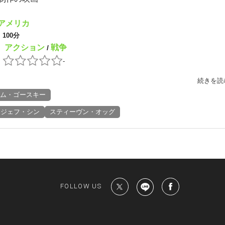
アメリカ
：
100分
アクション
戦争
：
/
：
-
続きを読
ム・ゴースキー
ジェフ・シン
スティーヴン・オッグ
FOLLOW US