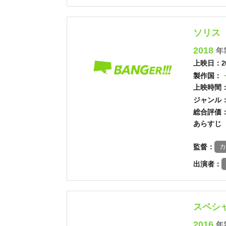
ソリス
2018
年
上映日：
2
製作国：
上映時間
ジャンル
総合評価
あらすじ
監督：
カ
出演者：
スペシ
2016
年