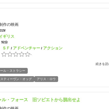
制作の映画
019/
イギリス
：
92分
ＳＦ
アドベンチャー
アクション
：
/
/
：
-
続きを読
ール・ストラシー
スティーヴン・オッグ
アリス・ロウ
ャル・フォース 旧ソビエトから脱出せよ
制作の映画