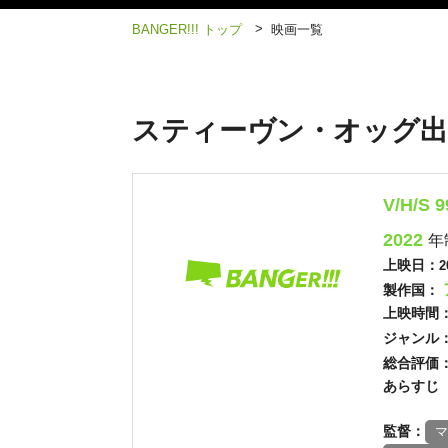
>
BANGER!!! トップ
映画一覧
スティーヴン・オッグ出
V/H/S 9
2022
年
上映日：
2
製作国：
上映時間
ジャンル
総合評価
あらすじ
監督：
マ