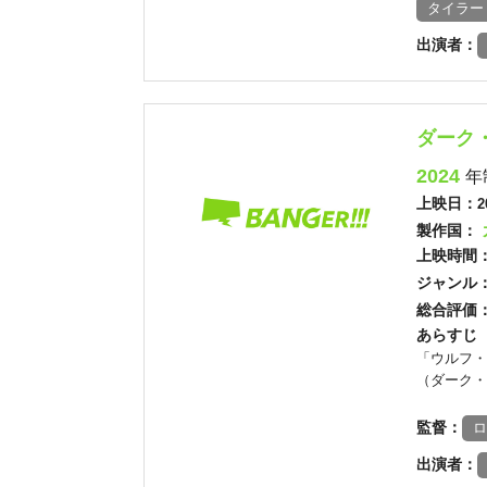
タイラー
出演者：
ダーク
2024
年
上映日：
2
製作国：
上映時間
ジャンル
総合評価
あらすじ
「ウルフ・
（ダーク・
監督：
ロ
出演者：