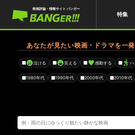
映画評論・情報サイト バンガー
特集
あなたが見たい映画・ドラマを一発
泣ける
笑える
感動する
ハ
1980年代
1990年代
2000年代
2010年代