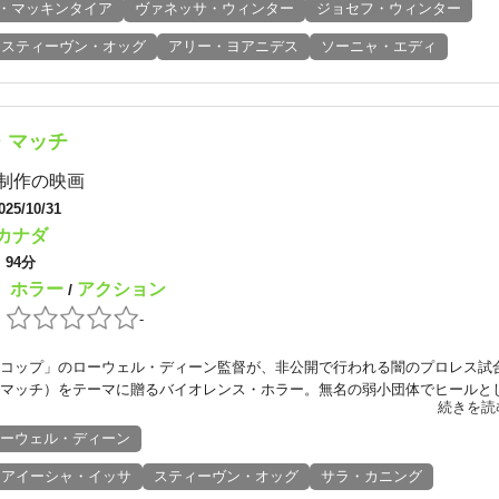
・マッキンタイア
ヴァネッサ・ウィンター
ジョセフ・ウィンター
スティーヴン・オッグ
アリー・ヨアニデス
ソーニャ・エディ
・マッチ
制作の映画
025/10/31
カナダ
：
94分
ホラー
アクション
：
/
：
-
コップ」のローウェル・ディーン監督が、非公開で行われる闇のプロレス試
マッチ）をテーマに贈るバイオレンス・ホラー。無名の弱小団体でヒールとし.
続きを読
ーウェル・ディーン
アイーシャ・イッサ
スティーヴン・オッグ
サラ・カニング