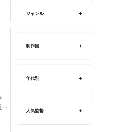
ジャンル
制作国
年代別
合
..
む
人気監督