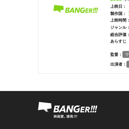
上映日：
製作国：
上映時間
ジャンル
総合評価
あらすじ
監督：
サ
出演者：