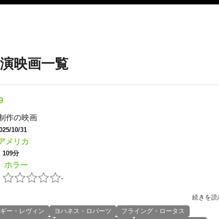
演映画一覧
9
制作の映画
025/10/31
アメリカ
：
109分
ホラー
：
：
-
続きを読
ギー・レヴィン
ヨハネス・ロバーツ
フライング・ロータス