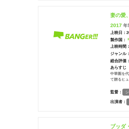
妻の愛
2017
年
上映日：
2
製作国：
上映時間
ジャンル
総合評価
あらすじ
中華圏を代
て贈るヒュ
監督：
シ
出演者：
ブッダ