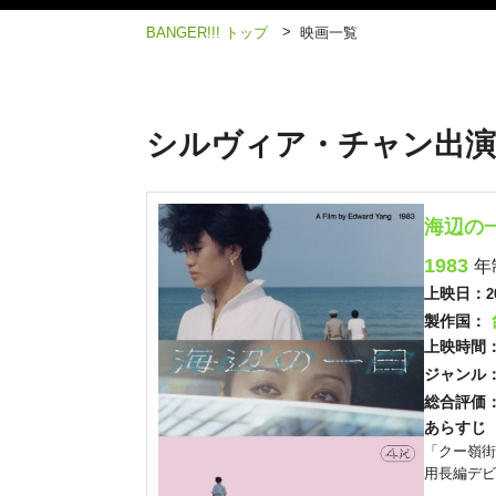
>
BANGER!!! トップ
映画一覧
シルヴィア・チャン出演
海辺の
1983
年
上映日：
2
製作国：
上映時間
ジャンル
総合評価
あらすじ
「クー嶺街
用長編デビ