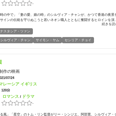
：
-
時の中で」「妻の愛、娘の時」のシルヴィア・チャンが、かつて香港の夜景
サインの伝統を守りぬこうと若いネオン職人とともに奮闘するヒロインを演..
続きを読
ナスタシア・ツァン
シルヴィア・チャン
サイモン・ヤム
セシリア・チョイ
園
制作の映画
021/07/24
マレーシア
イギリス
：
120分
ロマンス
ドラマ
：
/
：
-
る風」「星空」のトム・リン監督がリー・シンジエ、阿部寛、シルヴィア・