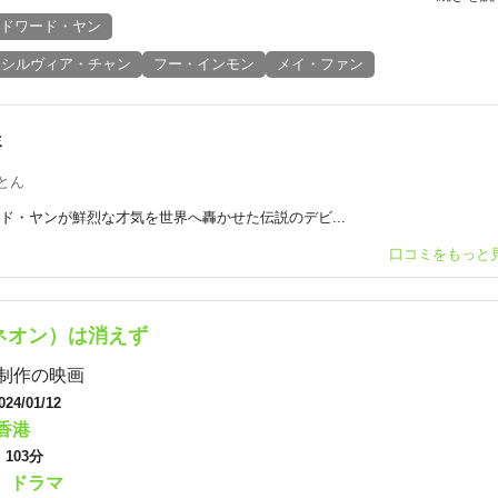
ドワード・ヤン
シルヴィア・チャン
フー・インモン
メイ・ファン
ミ
とん
ド・ヤンが鮮烈な才気を世界へ轟かせた伝説のデビ...
口コミをもっと
ネオン）は消えず
制作の映画
024/01/12
香港
：
103分
ドラマ
：