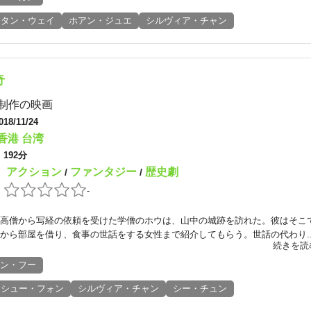
タン・ウェイ
ホアン・ジュエ
シルヴィア・チャン
奇
制作の映画
018/11/24
香港
台湾
：
192分
アクション
ファンタジー
歴史劇
：
/
/
：
-
高僧から写経の依頼を受けた学僧のホウは、山中の城跡を訪れた。彼はそこ
から部屋を借り、食事の世話をする女性まで紹介してもらう。世話の代わり..
続きを読
ン・フー
シュー・フォン
シルヴィア・チャン
シー・チュン