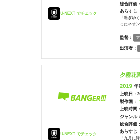
総合評価
あらすじ
U-NEXT でチェック
「過ぎゆく
ったネオン
監督：
ア
出演者：
夕霧花
2019
年
上映日：
2
製作国：
上映時間
ジャンル
総合評価
あらすじ
U-NEXT でチェック
「九月に降