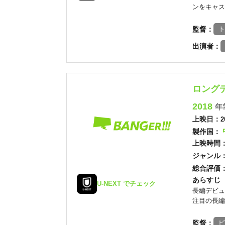
ンをキャス
監督：
ト
出演者：
ロング
2018
年
上映日：
2
製作国：
上映時間
ジャンル
総合評価
あらすじ
U-NEXT でチェック
長編デビュ
注目の長編
監督：
ビ