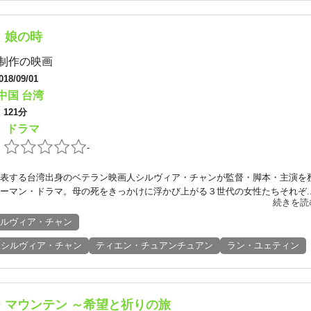
、娘の時
制作の映画
018/09/01
中国
台湾
：
121分
ドラマ
：
：
-
表する台湾出身のベテラン映画人シルヴィア・チャンが監督・脚本・主演を
ーマン・ドラマ。母の死をきっかけに浮かび上がる３世代の女性たちそれぞ..
続きを読
ルヴィア・チャン
シルヴィア・チャン
ティエン・チュアンチュアン
ラン・ユェティン
・マウンテン ～希望と祈りの旅