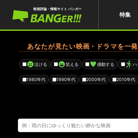
映画評論・情報サイト バンガー
特集
あなたが見たい映画・ドラマを一発
泣ける
笑える
感動する
ハ
1980年代
1990年代
2000年代
2010年代