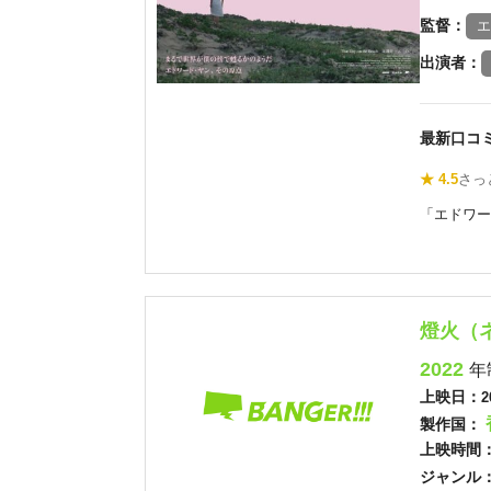
監督：
エ
出演者：
最新口コ
★ 4.5
さっ
「エドワー
燈火（
2022
年
上映日：
2
製作国：
上映時間
ジャンル