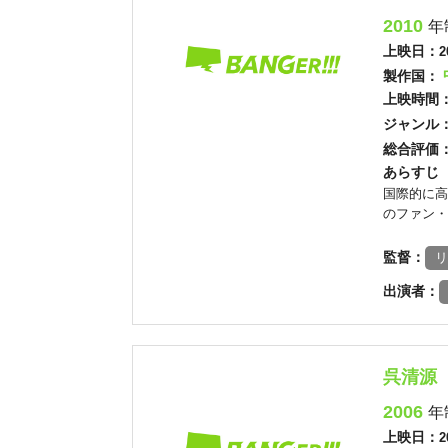
2010
年
上映日：
2
製作国：
上映時間
ジャンル
総合評価
あらすじ
国際的に高
のファン・
監督：
リ
出演者：
呉清源
2006
年
上映日：
2