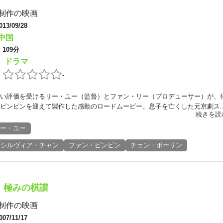
制作の映画
013/09/28
中国
：
109分
ドラマ
：
：
-
い評価を受けるリー・ユー（監督）とファン・リー（プロデューサー）が、
ビンビンを迎えて製作した感動のロードムービー。息子を亡くした元京劇ス..
続きを読
ー・ユー
シルヴィア・チャン
ファン・ビンビン
チェン・ボーリン
 極みの棋譜
制作の映画
007/11/17