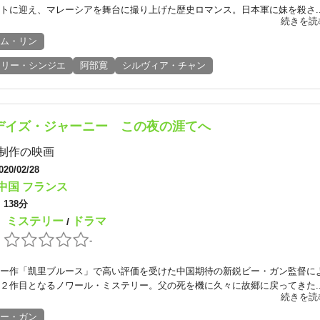
トに迎え、マレーシアを舞台に撮り上げた歴史ロマンス。日本軍に妹を殺さ..
続きを読
ム・リン
リー・シンジエ
阿部寛
シルヴィア・チャン
デイズ・ジャーニー この夜の涯てへ
制作の映画
020/02/28
中国
フランス
：
138分
ミステリー
ドラマ
：
/
：
-
ー作「凱里ブルース」で高い評価を受けた中国期待の新鋭ビー・ガン監督に
２作目となるノワール・ミステリー。父の死を機に久々に故郷に戻ってきた..
続きを読
ー・ガン