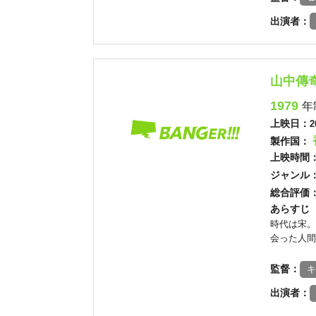
出演者：
山中傳
1979
年
上映日：
2
製作国：
上映時間
ジャンル
総合評価
あらすじ
時代は宋。
会った人間
監督：
キ
出演者：