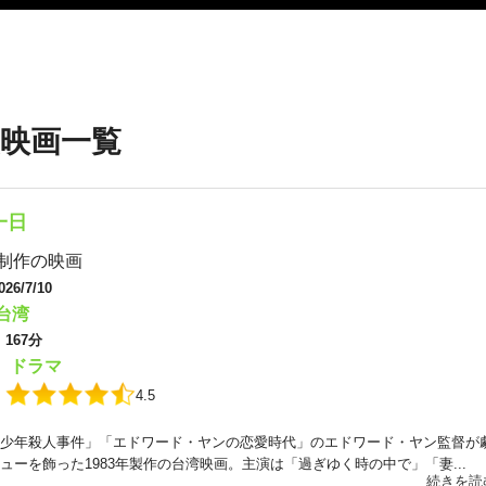
映画一覧
一日
制作の映画
026/7/10
台湾
：
167分
ドラマ
：
：
4.5
少年殺人事件」「エドワード・ヤンの恋愛時代」のエドワード・ヤン監督が
ューを飾った1983年製作の台湾映画。主演は「過ぎゆく時の中で」「妻...
続きを読