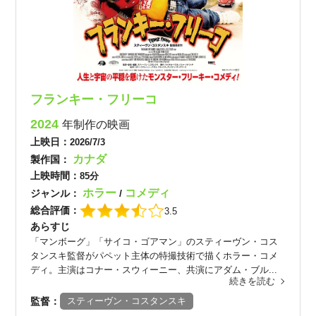
フランキー・フリーコ
2024
年制作の映画
上映日：
2026/7/3
カナダ
製作国：
上映時間：
85分
ホラー
コメディ
ジャンル：
/
総合評価：
3.5
あらすじ
「マンボーグ」「サイコ・ゴアマン」のスティーヴン・コス
タンスキ監督がパペット主体の特撮技術で描くホラー・コメ
ディ。主演はコナー・スウィーニー、共演にアダム・ブル...
続きを読む
監督：
スティーヴン・コスタンスキ