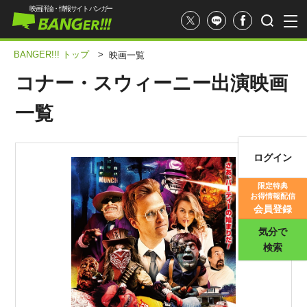
映画評論・情報サイト バンガー
BANGER!!! トップ
>
映画一覧
コナー・スウィーニー出演映画
一覧
ログイン
映画記事
限定特典
お得情報配信
映画評価
会員登録
気分で
検索