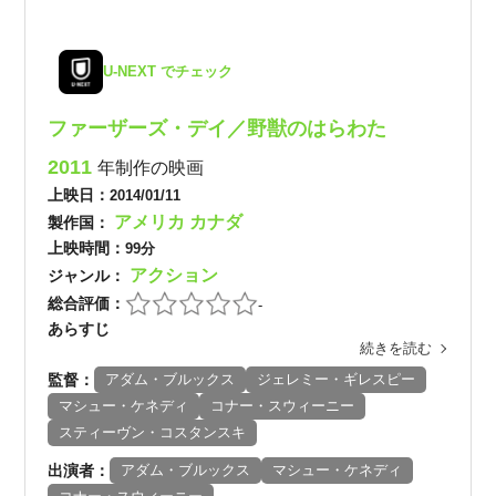
U-NEXT でチェック
ファーザーズ・デイ／野獣のはらわた
2011
年制作の映画
上映日：
2014/01/11
アメリカ
カナダ
製作国：
上映時間：
99分
アクション
ジャンル：
総合評価：
-
あらすじ
続きを読む
監督：
アダム・ブルックス
ジェレミー・ギレスピー
マシュー・ケネディ
コナー・スウィーニー
スティーヴン・コスタンスキ
出演者：
アダム・ブルックス
マシュー・ケネディ