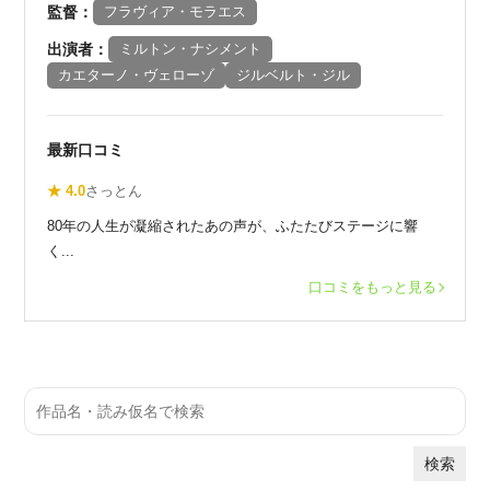
監督：
フラヴィア・モラエス
出演者：
ミルトン・ナシメント
カエターノ・ヴェローゾ
ジルベルト・ジル
最新口コミ
★ 4.0
さっとん
80年の人生が凝縮されたあの声が、ふたたびステージに響
く...
口コミをもっと見る
検索