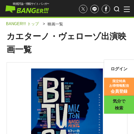
映画評論・情報サイト バンガー
BANGER!!! トップ
>
映画一覧
カエターノ・ヴェローゾ出演映
画一覧
ログイン
映画記事
限定特典
お得情報配信
映画評価
会員登録
気分で
検索