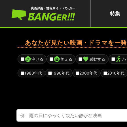
映画評論・情報サイト バンガー
特集
あなたが見たい映画・ドラマを一発
泣ける
笑える
感動する
ハ
1980年代
1990年代
2000年代
2010年代