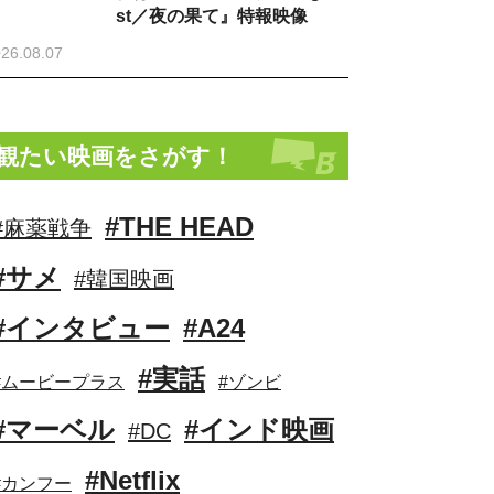
st／夜の果て』特報映像
26.08.07
観たい映画をさがす！
#THE HEAD
#麻薬戦争
#サメ
#韓国映画
#インタビュー
#A24
#実話
#ムービープラス
#ゾンビ
#マーベル
#インド映画
#DC
#Netflix
#カンフー