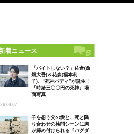
新着ニュース
「バイトしない？」佐倉(西
畑大吾)＆花森(福本莉
子)、“死神バディ”が誕生！
『時給三〇〇円の死神』場
面写真
26.08.07
子を想う父の愛と、死と隣
り合わせの検問シーンに胸
が締め付けられる『バグダ