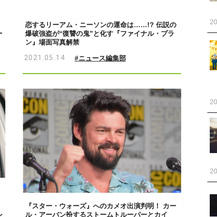
20
恋するリーアム・ニーソンの運命は……!? 伝説の
ー
爆破強盗が“復讐の鬼”と化す『ファイナル・プラ
ン』場面写真解禁
2021.05.14
#ニュース編集部
20
20
『スター・ウォーズ』へのカメオ出演判明！ カー
レ
ル・アーバン扮するストームトルーパーとカイ