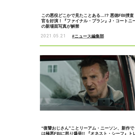
この悪役どこかで見たことある…!? 悪徳FBI捜査
官を好演！『ファイナル・プラン』J・コートニ
の新場面写真が解禁
2021.05.21
#ニュース編集部
“復讐おじさん”ことリーアム・ニーソン、新作で
は極悪FBIに怒り爆発!! 『オネスト・シーフ』ト