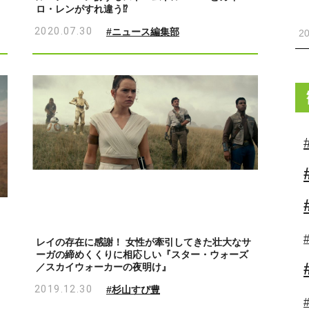
ロ・レンがすれ違う⁉
2020.07.30
#ニュース編集部
20
レイの存在に感謝！ 女性が牽引してきた壮大なサ
ーガの締めくくりに相応しい『スター・ウォーズ
／スカイウォーカーの夜明け』
2019.12.30
#杉山すぴ豊