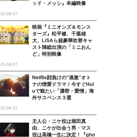
ッド・メッシ』本編映像
26.08.07
映画『ミニオンズ＆モンス
ターズ』松平健、千葉雄
大、LiSAら超豪華吹替キャ
スト陣総出演の「ミニおん
ど」特別映像
26.08.07
Netflix顔負けの“過激”オト
ナの情愛ドラマ！今すぐHul
uで観たい「濃密・愛憎」海
外サスペンス３選
26.08.07
主人公・ニケ役は堀田真
由、ニケが出会う男・マス
役は高橋一生に決定！『gho