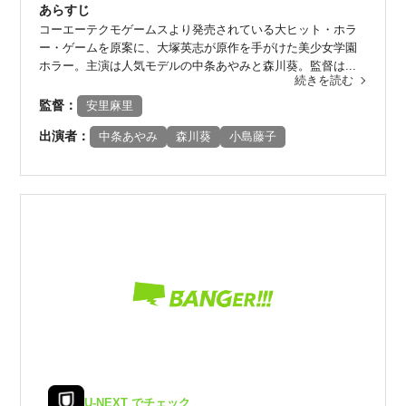
あらすじ
コーエーテクモゲームスより発売されている大ヒット・ホラ
ー・ゲームを原案に、大塚英志が原作を手がけた美少女学園
ホラー。主演は人気モデルの中条あやみと森川葵。監督は...
続きを読む
監督：
安里麻里
出演者：
中条あやみ
森川葵
小島藤子
U-NEXT でチェック