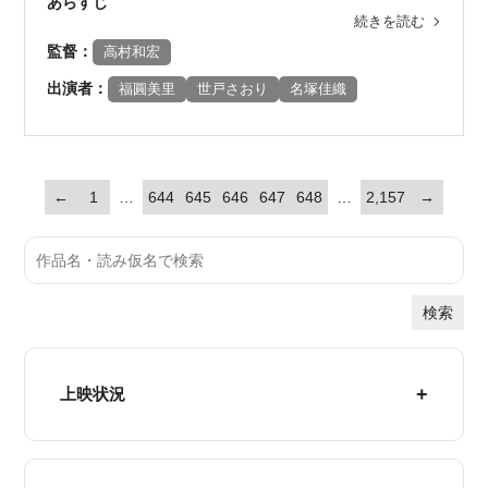
あらすじ
続きを読む
監督：
高村和宏
出演者：
福圓美里
世戸さおり
名塚佳織
←
1
…
644
645
646
647
648
…
2,157
→
検索
上映状況