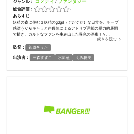
コメディ
ファンタジー
ジャンル：
/
総合評価：
-
あらすじ
妖精の森に住む３妖精のgdgd（ぐだぐだ）な日常を、チープ
感漂うＣＧキャラと声優陣によるアドリブ満載の脱力的展開
で描き、カルトなファンを生み出した異色の深夜ＴＶ...
続きを読む
監督：
菅原そうた
出演者：
三森すずこ
水原薫
明坂聡美