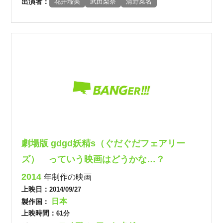
出演者：
花井瑠美
武田梨奈
清野菜名
劇場版 gdgd妖精s（ぐだぐだフェアリー
ズ） っていう映画はどうかな…？
2014
年制作の映画
上映日：
2014/09/27
日本
製作国：
上映時間：
61分