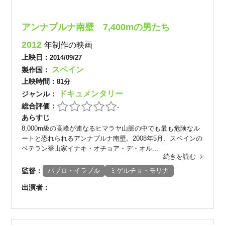
アンナプルナ南壁 7,400mの男たち
2012
年制作の映画
上映日：
2014/09/27
スペイン
製作国：
上映時間：
81分
ドキュメンタリー
ジャンル：
総合評価：
-
あらすじ
8,000m級の高峰が連なるヒマラヤ山脈の中でも最も危険なル
ートと恐れられるアンナプルナ南壁。2008年5月、スペインの
ベテラン登山家イナキ・オチョア・デ・オル...
続きを読む
監督：
パブロ・イラブル
ミゲルチョ・モリナ
出演者：