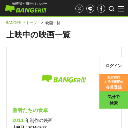
映画評論・情報サイト バンガー
BANGER!!! トップ
>
映画一覧
上映中の映画一覧
ログイン
映画記事
限定特典
お得情報配信
映画評価
会員登録
気分で
検索
聖者たちの食卓
2011
年制作の映画
上映日：
2014/09/27