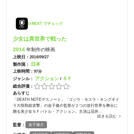
U-NEXT でチェック
少女は異世界で戦った
2014
年制作の映画
上映日：
2014/09/27
日本
製作国：
上映時間：
97分
アクション
ＳＦ
ジャンル：
/
総合評価：
-
あらすじ
「DEATH NOTEデスノート」「ゴジラ・モスラ・キングギド
ラ大怪獣総攻撃」の金子修介監督が２つの並行世界を舞台に
贈る美少女ＳＦバトル・アクション。主演は花井...
続きを読む
監督：
金子修介