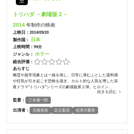
トリハダ －劇場版２－
2014
年制作の映画
上映日：
2014/09/20
日本
製作国：
上映時間：
94分
ホラー
ジャンル：
総合評価：
-
あらすじ
幽霊や超常現象とは一線を画し、日常に潜むふとした違和感
や狂気が引き起こす恐怖を描き、カルト的な人気を博した深
夜ドラマ“トリハダ”シリーズの劇場版第２弾。ヒロイン...
続きを読む
監督：
三木康一郎
出演者：
石橋杏奈
足立梨花
佐津川愛美