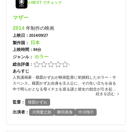
U-NEXT でチェック
マザー
2014
年制作の映画
上映日：
2014/09/27
日本
製作国：
上映時間：
84分
ホラー
ジャンル：
総合評価：
-
あらすじ
人気漫画家・楳図かずおが映画監督に初挑戦したホラー・サ
スペンス。楳図かずお自身を主人公に、その生い立ちを辿る
中で明らかとなる母イチエを巡る謎と彼女の怨念が引き起...
続きを読む
監督：
楳図かずお
出演者：
片岡愛之助
舞羽美海
中川翔子