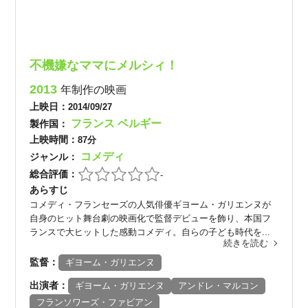
不機嫌なママにメルシィ！
2013
年制作の映画
上映日：
2014/09/27
フランス
ベルギー
製作国：
上映時間：
87分
コメディ
ジャンル：
総合評価：
-
あらすじ
コメディ・フランセーズの人気俳優ギヨーム・ガリエンヌが
自身のヒット舞台劇の映画化で監督デビューを飾り、本国フ
ランスで大ヒットした感動コメディ。自らの子ども時代を...
続きを読む
監督：
ギヨーム・ガリエンヌ
出演者：
ギヨーム・ガリエンヌ
アンドレ・マルコン
フランソワーズ・ファビアン