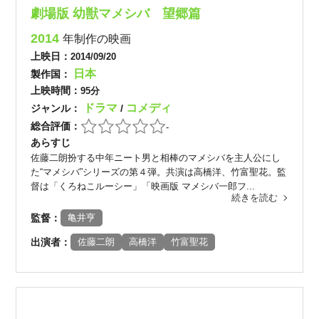
劇場版 幼獣マメシバ 望郷篇
2014
年制作の映画
上映日：
2014/09/20
日本
製作国：
上映時間：
95分
ドラマ
コメディ
ジャンル：
/
総合評価：
-
あらすじ
佐藤二朗扮する中年ニート男と相棒のマメシバを主人公にし
た“マメシバ”シリーズの第４弾。共演は高橋洋、竹富聖花。監
督は「くろねこルーシー」「映画版 マメシバ一郎フ...
続きを読む
監督：
亀井亨
出演者：
佐藤二朗
高橋洋
竹富聖花