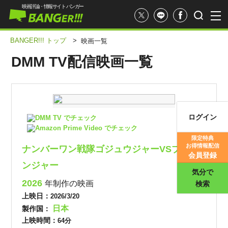
映画評論・情報サイト バンガー
BANGER!!! トップ
>
映画一覧
DMM TV配信映画一覧
ログイン
DMM TV でチェック
映画記事
Amazon Prime Video でチェック
限定特典
お得情報配信
ナンバーワン戦隊ゴジュウジャーVSブンブ
映画評価
会員登録
ンジャー
気分で
2026
年制作の映画
検索
上映日：
2026/3/20
日本
製作国：
上映時間：
64分