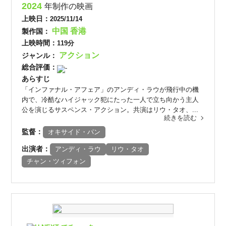
2024
年制作の映画
上映日：
2025/11/14
中国
香港
製作国：
上映時間：
119分
アクション
ジャンル：
総合評価：
-
あらすじ
「インファナル・アフェア」のアンディ・ラウが飛行中の機
内で、冷酷なハイジャック犯にたった一人で立ち向かう主人
公を演じるサスペンス・アクション。共演はリウ・タオ、...
続きを読む
監督：
オキサイド・パン
出演者：
アンディ・ラウ
リウ・タオ
チャン・ツィフォン