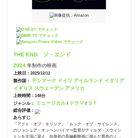
画像提供：Amazon
U-NEXT でチェック
DMM TV でチェック
Amazon Prime Video でチェック
THE END ジ・エンド
2024
年制作の映画
上映日：
2025/12/12
デンマーク
ドイツ
アイルランド
イタリア
製作国：
イギリス
スウェーデン
アメリカ
上映時間：
148分
ミュージカル
ドラマ
ＳＦ
ジャンル：
/
/
総合評価：
-
あらすじ
「アクト・オブ・キリング」「ルック・オブ・サイレンス」
のジョシュア・オッペンハイマー監督がティルダ・スウィン
トンを主演に迎え、自身初の長編劇映画に挑んだ異色のミ...