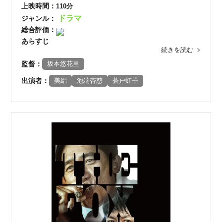
上映時間：
110分
ドラマ
ジャンル：
総合評価：
-
あらすじ
続きを読む
監督：
坂本悠花里
出演者：
美絽
池端杏慈
蒼戸虹子