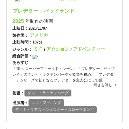
プレデター：バッドランド
2025
年制作の映画
上映日：
2025/11/07
アメリカ
製作国：
上映時間：
107分
ＳＦ
アクション
アドベンチャー
ジャンル：
/
/
総合評価：
-
あらすじ
「10 クローバーフィールド・レーン」「プレデター：ザ・プ
レイ」のダン・トラクテンバーグが監督を務め、「プレデタ
ー」シリーズで初となるプレデターを主人公にして贈...
続きを読む
監督：
ダン・トラクテンバーグ
出演者：
エル・ファニング
ディミトリアス・シュスター＝コローマタンギ