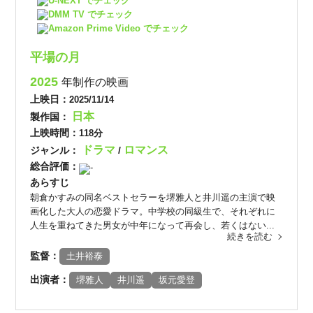
U-NEXT でチェック
DMM TV でチェック
Amazon Prime Video でチェック
平場の月
2025
年制作の映画
上映日：
2025/11/14
日本
製作国：
上映時間：
118分
ドラマ
ロマンス
ジャンル：
/
総合評価：
-
あらすじ
朝倉かすみの同名ベストセラーを堺雅人と井川遥の主演で映
画化した大人の恋愛ドラマ。中学校の同級生で、それぞれに
人生を重ねてきた男女が中年になって再会し、若くはない...
続きを読む
監督：
土井裕泰
出演者：
堺雅人
井川遥
坂元愛登