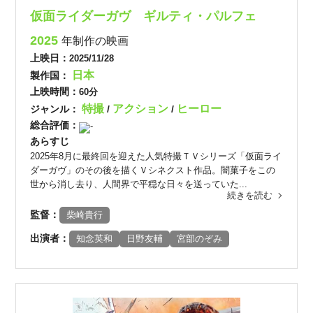
仮面ライダーガヴ ギルティ・パルフェ
2025
年制作の映画
上映日：
2025/11/28
日本
製作国：
上映時間：
60分
特撮
アクション
ヒーロー
ジャンル：
/
/
総合評価：
-
あらすじ
2025年8月に最終回を迎えた人気特撮ＴＶシリーズ「仮面ライ
ダーガヴ」のその後を描くＶシネクスト作品。闇菓子をこの
世から消し去り、人間界で平穏な日々を送っていた...
続きを読む
監督：
柴崎貴行
出演者：
知念英和
日野友輔
宮部のぞみ