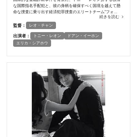
な国際指名手配犯と、彼の身柄を確保すべく国境を越えて懸
命な捜査に乗り出す経済犯罪捜査のエリートチーム“フォ...
続きを読む
監督：
レオ・チャン
出演者：
トニー・レオン
ドアン・イーホン
エリカ・シアホウ