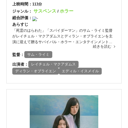
上映時間：
113分
サスペンス
ホラー
ジャンル：
/
総合評価：
-
あらすじ
「死霊のはらわた」「スパイダーマン」のサム・ライミ監督
がレイチェル・マクアダムスとディラン・オブライエンを主
演に迎えて贈るサバイバル・ホラー・エンタテインメント...
続きを読む
監督：
サム・ライミ
出演者：
レイチェル・マクアダムス
ディラン・オブライエン
エディル・イスメイル