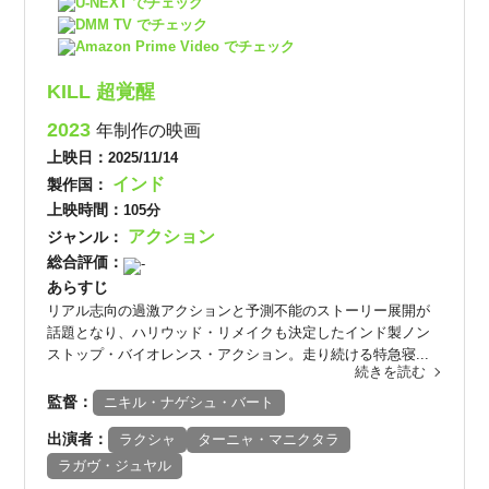
U-NEXT でチェック
DMM TV でチェック
Amazon Prime Video でチェック
KILL 超覚醒
2023
年制作の映画
上映日：
2025/11/14
インド
製作国：
上映時間：
105分
アクション
ジャンル：
総合評価：
-
あらすじ
リアル志向の過激アクションと予測不能のストーリー展開が
話題となり、ハリウッド・リメイクも決定したインド製ノン
ストップ・バイオレンス・アクション。走り続ける特急寝...
続きを読む
監督：
ニキル・ナゲシュ・バート
出演者：
ラクシャ
ターニャ・マニクタラ
ラガヴ・ジュヤル