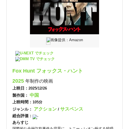
画像提供：Amazon
U-NEXT でチェック
DMM TV でチェック
Fox Hunt フォックス・ハント
2025
年制作の映画
上映日：
2025/12/26
中国
製作国：
上映時間：
105分
アクション
サスペンス
ジャンル：
/
総合評価：
-
あらすじ
国際的な金融詐欺事件を背景に、トニー・レオン扮する狡猾