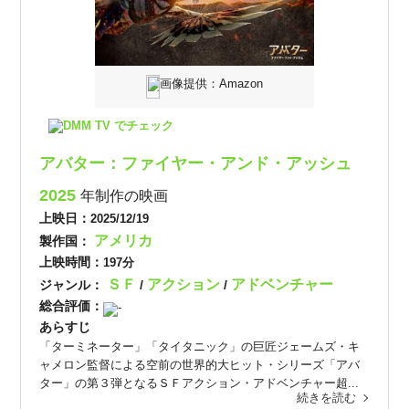
画像提供：Amazon
DMM TV でチェック
アバター：ファイヤー・アンド・アッシュ
2025
年制作の映画
上映日：
2025/12/19
アメリカ
製作国：
上映時間：
197分
ＳＦ
アクション
アドベンチャー
ジャンル：
/
/
総合評価：
-
あらすじ
「ターミネーター」「タイタニック」の巨匠ジェームズ・キ
ャメロン監督による空前の世界的大ヒット・シリーズ「アバ
ター」の第３弾となるＳＦアクション・アドベンチャー超...
続きを読む