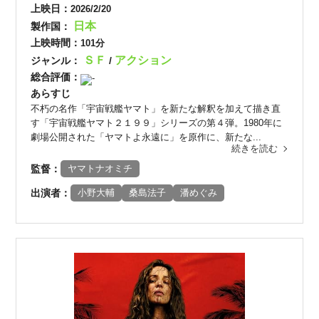
上映日：
2026/2/20
日本
製作国：
上映時間：
101分
ＳＦ
アクション
ジャンル：
/
総合評価：
-
あらすじ
不朽の名作「宇宙戦艦ヤマト」を新たな解釈を加えて描き直
す「宇宙戦艦ヤマト２１９９」シリーズの第４弾。1980年に
劇場公開された「ヤマトよ永遠に」を原作に、新たな...
続きを読む
監督：
ヤマトナオミチ
出演者：
小野大輔
桑島法子
潘めぐみ