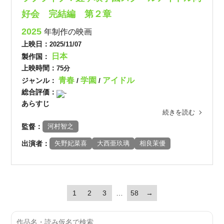
好会 完結編 第２章
2025
年制作の映画
上映日：
2025/11/07
日本
製作国：
上映時間：
75分
青春
学園
アイドル
ジャンル：
/
/
総合評価：
-
あらすじ
続きを読む
監督：
河村智之
出演者：
矢野妃菜喜
大西亜玖璃
相良茉優
1
2
3
…
58
→