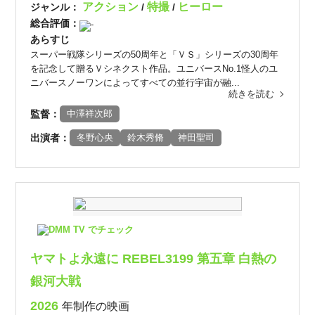
アクション
特撮
ヒーロー
ジャンル：
/
/
総合評価：
-
あらすじ
スーパー戦隊シリーズの50周年と「ＶＳ」シリーズの30周年
を記念して贈るＶシネクスト作品。ユニバースNo.1怪人のユ
ニバースノーワンによってすべての並行宇宙が融...
続きを読む
監督：
中澤祥次郎
出演者：
冬野心央
鈴木秀脩
神田聖司
DMM TV でチェック
ヤマトよ永遠に REBEL3199 第五章 白熱の
銀河大戦
2026
年制作の映画