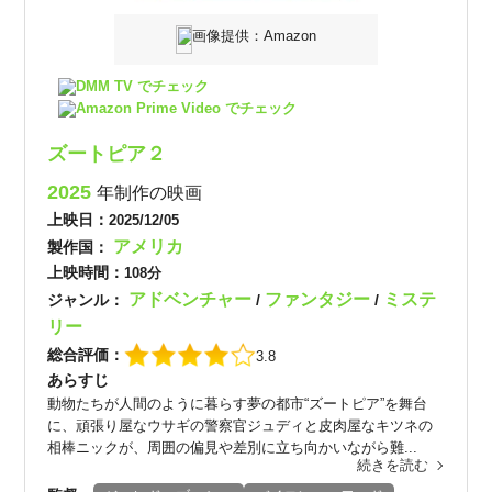
画像提供：Amazon
DMM TV でチェック
Amazon Prime Video でチェック
ズートピア２
2025
年制作の映画
上映日：
2025/12/05
アメリカ
製作国：
上映時間：
108分
アドベンチャー
ファンタジー
ミステ
ジャンル：
/
/
リー
総合評価：
3.8
あらすじ
動物たちが人間のように暮らす夢の都市“ズートピア”を舞台
に、頑張り屋なウサギの警察官ジュディと皮肉屋なキツネの
相棒ニックが、周囲の偏見や差別に立ち向かいながら難...
続きを読む