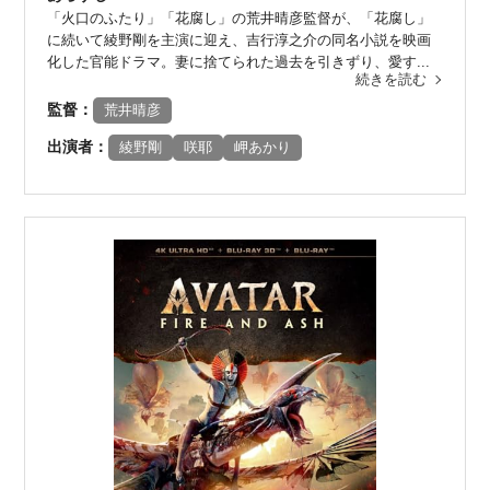
「火口のふたり」「花腐し」の荒井晴彦監督が、「花腐し」
に続いて綾野剛を主演に迎え、吉行淳之介の同名小説を映画
化した官能ドラマ。妻に捨てられた過去を引きずり、愛す...
続きを読む
監督：
荒井晴彦
出演者：
綾野剛
咲耶
岬あかり