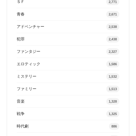
ＳＦ
2,771
青春
2,671
アドベンチャー
2,538
犯罪
2,438
ファンタジー
2,327
エロティック
1,586
ミステリー
1,532
ファミリー
1,513
音楽
1,328
戦争
1,325
時代劇
886