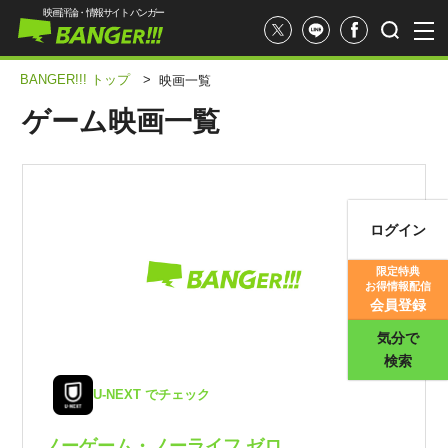
映画評論・情報サイト バンガー
BANGER!!! トップ
>
映画一覧
ゲーム映画一覧
ログイン
映画記事
限定特典
お得情報配信
映画評価
会員登録
気分で
検索
U-NEXT でチェック
ノーゲーム・ノーライフ ゼロ