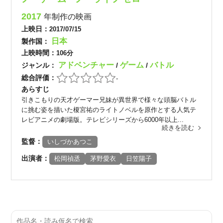
2017
年制作の映画
上映日：
2017/07/15
日本
製作国：
上映時間：
106分
アドベンチャー
ゲーム
バトル
ジャンル：
/
/
総合評価：
-
あらすじ
引きこもりの天才ゲーマー兄妹が異世界で様々な頭脳バトル
に挑む姿を描いた榎宮祐のライトノベルを原作とする人気テ
レビアニメの劇場版。テレビシリーズから6000年以上...
続きを読む
監督：
いしづかあつこ
出演者：
松岡禎丞
茅野愛衣
日笠陽子