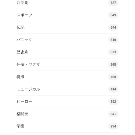
西部劇
727
スポーツ
649
伝記
644
パニック
619
歴史劇
573
任侠・ヤクザ
565
特撮
460
ミュージカル
414
ヒーロー
392
格闘技
341
学園
294