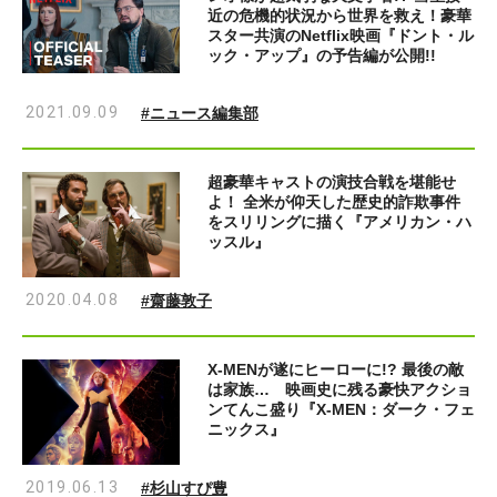
近の危機的状況から世界を救え！豪華
スター共演のNetflix映画『ドント・ル
ック・アップ』の予告編が公開!!
2021.09.09
#ニュース編集部
超豪華キャストの演技合戦を堪能せ
よ！ 全米が仰天した歴史的詐欺事件
をスリリングに描く『アメリカン・ハ
ッスル』
2020.04.08
#齋藤敦子
X-MENが遂にヒーローに!? 最後の敵
は家族… 映画史に残る豪快アクショ
ンてんこ盛り『X-MEN：ダーク・フェ
ニックス』
2019.06.13
#杉山すぴ豊