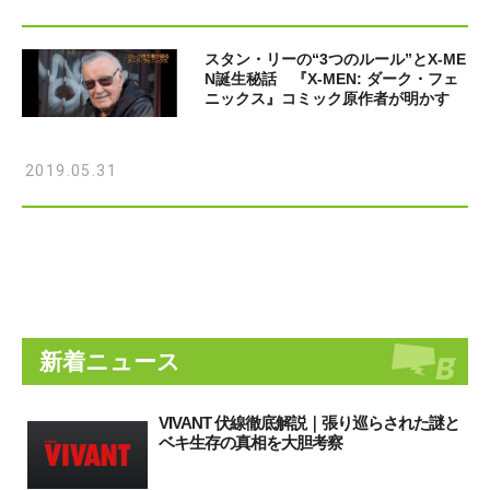
スタン・リーの“3つのルール”とX-ME
N誕生秘話 『X-MEN: ダーク・フェ
ニックス』コミック原作者が明かす
2019.05.31
新着ニュース
VIVANT 伏線徹底解説｜張り巡らされた謎と
ベキ生存の真相を大胆考察