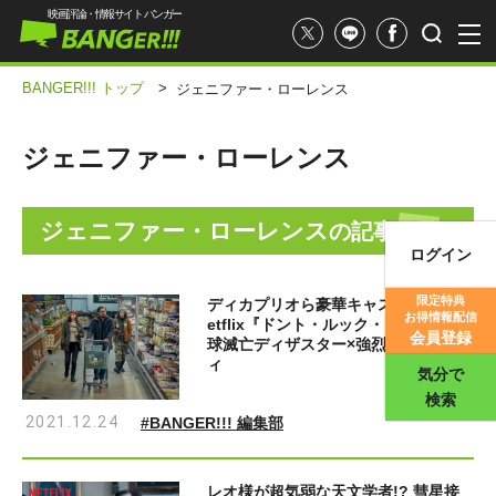
映画評論・情報サイト バンガー
BANGER!!! トップ
>
ジェニファー・ローレンス
ジェニファー・ローレンス
ジェニファー・ローレンス
の記事一覧
ログイン
映画記事
限定特典
ディカプリオら豪華キャスト集結！N
お得情報配信
etflix『ドント・ルック・アップ』地
映画評価
会員登録
球滅亡ディザスター×強烈風刺コメデ
ィ
気分で
検索
2021.12.24
#BANGER!!! 編集部
レオ様が超気弱な天文学者!? 彗星接