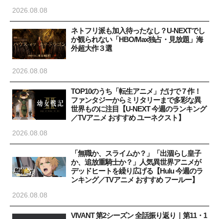
2026.08.08
ネトフリ派も加入待ったなし？U-NEXTでし
か観られない「HBO/Max独占・見放題」海
外超大作３選
2026.08.08
TOP10のうち「転生アニメ」だけで７作！
ファンタジーからミリタリーまで多彩な異
世界ものに注目【U-NEXT 今週のランキング
／TVアニメ おすすめ ユーネクスト】
2026.08.08
「無職か、スライムか？」「出涸らし皇子
か、追放重騎士か？」人気異世界アニメが
デッドヒートを繰り広げる【Hulu 今週のラ
ンキング／TVアニメ おすすめ フールー】
2026.08.08
VIVANT 第2シーズン 全話振り返り｜第11・1