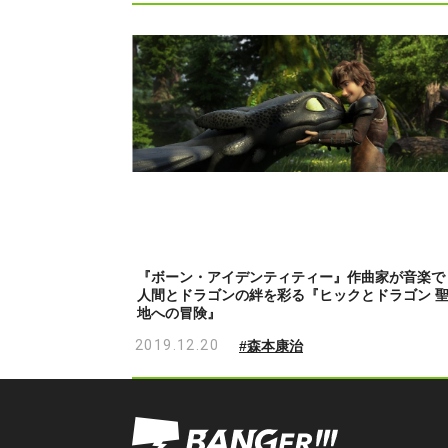
『ボーン・アイデンティティー』作曲家が音楽で
人間とドラゴンの絆を彩る『ヒックとドラゴン 
地への冒険』
2019.12.20
#森本康治