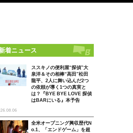
新着ニュース
ススキノの便利屋“探偵”大
泉洋＆その相棒“高田”松田
龍平、2人に舞い込んだ2つ
の依頼が導く1つの真実と
は？『BYE BYE LOVE 探偵
はBARにいる』本予告
26.08.06
全米オープニング興収歴代N
o.1、「エンドゲーム」を超