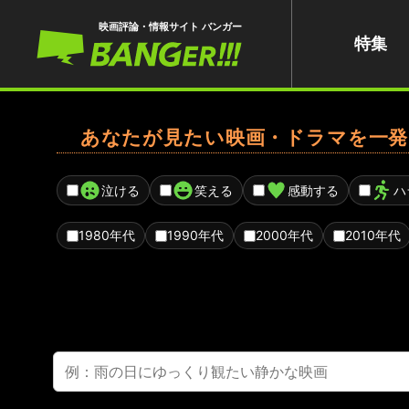
映画評論・情報サイト バンガー
特集
あなたが見たい映画・ドラマを一発
泣ける
笑える
感動する
ハ
1980年代
1990年代
2000年代
2010年代