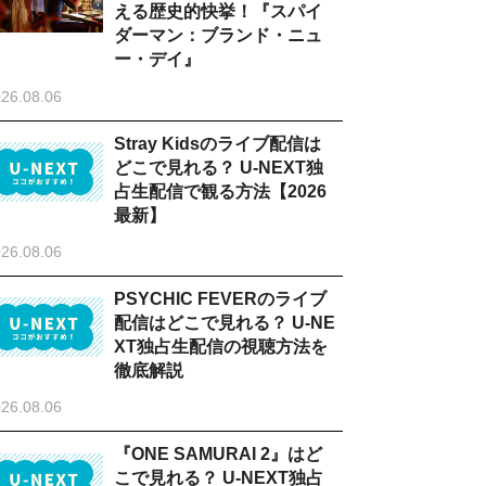
える歴史的快挙！『スパイ
ダーマン：ブランド・ニュ
ー・デイ』
26.08.06
Stray Kidsのライブ配信は
どこで見れる？ U-NEXT独
占生配信で観る方法【2026
最新】
26.08.06
PSYCHIC FEVERのライブ
配信はどこで見れる？ U-NE
XT独占生配信の視聴方法を
徹底解説
26.08.06
『ONE SAMURAI 2』はど
こで見れる？ U-NEXT独占