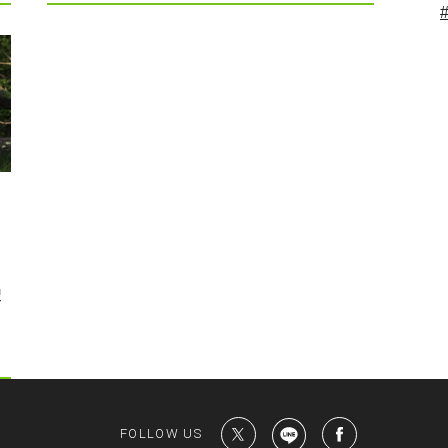
聖
FOLLOW US